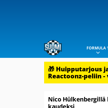
FORMULA 
🎁 Huipputarjous 
Reactoonz-peliin - 
Nico Hülkenbergillä 
kaudeksi