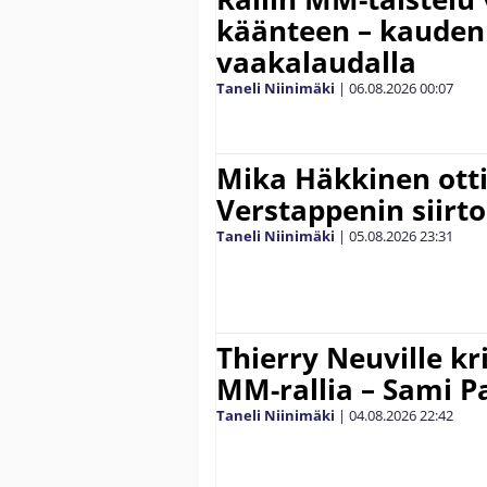
käänteen – kauden
vaakalaudalla
Taneli Niinimäki
|
06.08.2026
00:07
Mika Häkkinen ott
Verstappenin siirt
Taneli Niinimäki
|
05.08.2026
23:31
Thierry Neuville kr
MM-rallia – Sami Paj
Taneli Niinimäki
|
04.08.2026
22:42