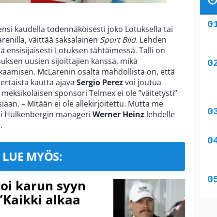
ensi kaudella todennäköisesti joko Lotuksella tai
nilla, väittää saksalainen
Sport Bild
. Lehden
ää ensisijaisesti Lotuksen tähtäimessä. Talli on
uksen uusien sijoittajien kanssa, mikä
kaamisen. McLarenin osalta mahdollista on, että
ertaista kautta ajava
Sergio Perez
voi joutua
meksikolaisen sponsori Telmex ei ole ”väitetysti”
iaan. – Mitään ei ole allekirjoitettu. Mutta me
i Hülkenbergin manageri
Werner Heinz
lehdelle
.
LUE MYÖS:
toi karun syyn
”Kaikki alkaa