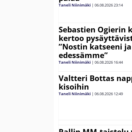
Taneli Niinimäki
|
06.08.2026
23:14
Sebastien Ogierin 
kertoo pysäyttävist
”Nostin katseeni j
edessämme”
Taneli Niinimäki
|
06.08.2026
16:44
Valtteri Bottas na
kisoihin
Taneli Niinimäki
|
06.08.2026
12:49
Rallin MM-taistelu 