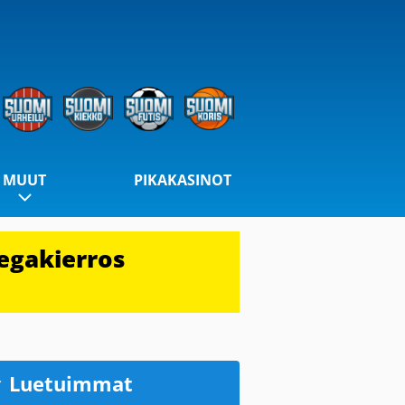
MUUT
PIKAKASINOT
egakierros
Luetuimmat