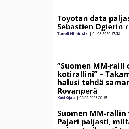
Toyotan data paljas
Sebastien Ogierin 
Taneli Niinimäki
|
04.08.2026
17:58
”Suomen MM-ralli 
kotirallini” – Tak
halusi tehdä saman
Rovanperä
Kati Ojala
|
03.08.2026
20:15
Suomen MM-rallin 
Pajari paljasti, milt