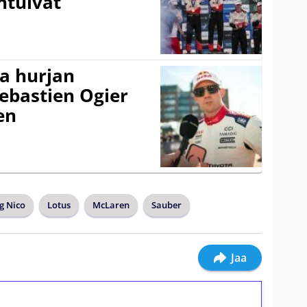
ntuivat
a hurjan
ebastien Ogier
en
g Nico
Lotus
McLaren
Sauber
Jaa