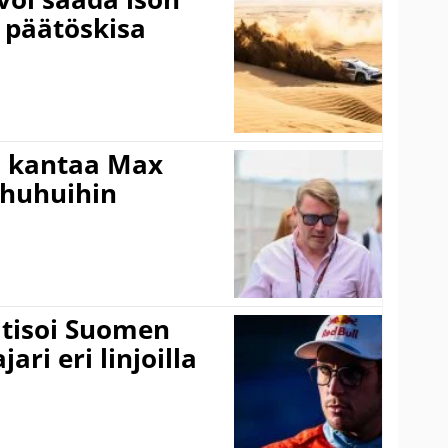
 päätöskisa
i kantaa Max
ohuhuihin
itisoi Suomen
ari eri linjoilla