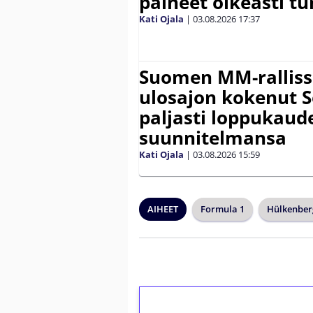
paineet oikeasti tu
Kati Ojala
|
03.08.2026
17:37
Suomen MM-ralliss
ulosajon kokenut S
paljasti loppukaud
suunnitelmansa
Kati Ojala
|
03.08.2026
15:59
AIHEET
Formula 1
Hülkenber