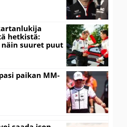
kartanlukija
ä hetkistä:
a näin suuret puut
ppasi paikan MM-
voi saada ison