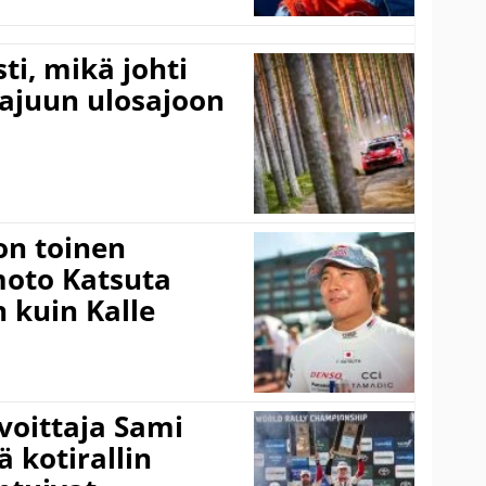
ti, mikä johti
rajuun ulosajoon
on toinen
amoto Katsuta
 kuin Kalle
voittaja Sami
ä kotirallin