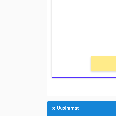
1€ = 10€ arvosta 
kierrätystä!
Talleta 1€
Saat heti 50 ilmaiskierr
kierros)!
Ei kierrätysvaatimusta!
Uusimmat