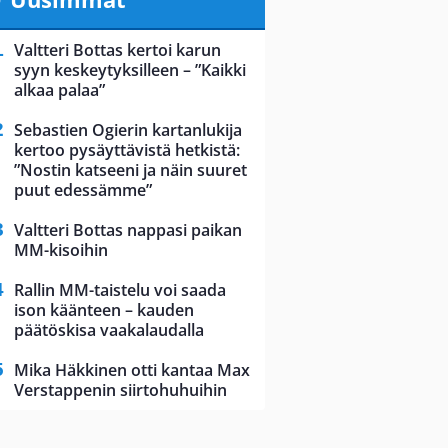
Valtteri Bottas kertoi karun
syyn keskeytyksilleen – ”Kaikki
alkaa palaa”
Sebastien Ogierin kartanlukija
kertoo pysäyttävistä hetkistä:
”Nostin katseeni ja näin suuret
puut edessämme”
Valtteri Bottas nappasi paikan
MM-kisoihin
Rallin MM-taistelu voi saada
ison käänteen – kauden
päätöskisa vaakalaudalla
Mika Häkkinen otti kantaa Max
Verstappenin siirtohuhuihin