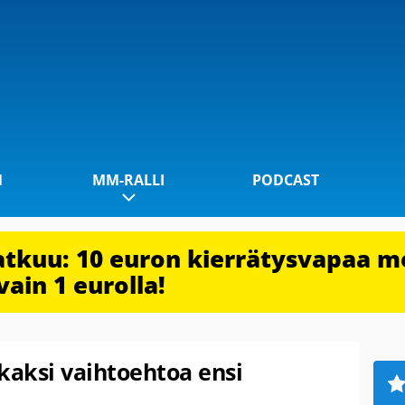
1
MM-RALLI
PODCAST
jatkuu: 10 euron kierrätysvapaa m
vain 1 eurolla!
kaksi vaihtoehtoa ensi