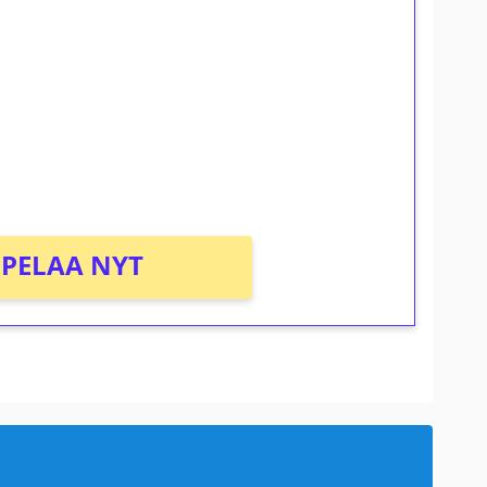
ilmaiskierroksia ilman
osta Tuohi 1000 -peliin (arvo 0,20€ per
PELAA NYT