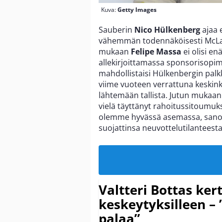
Kuva:
Getty Images
Sauberin
Nico Hülkenberg
ajaa 
vähemmän todennäköisesti McLare
mukaan
Felipe Massa
ei olisi en
allekirjoittamassa sponsorisopim
mahdollistaisi Hülkenbergin palk
viime vuoteen verrattuna keskink
lähtemään tallista. Jutun mukaan 
vielä täyttänyt rahoitussitoumuks
olemme hyvässä asemassa, sano
suojattinsa neuvottelutilanteesta
Valtteri Bottas ker
keskeytyksilleen – 
palaa”