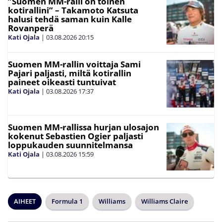
”Suomen MM-ralli on toinen
kotirallini” – Takamoto Katsuta
halusi tehdä saman kuin Kalle
Rovanperä
Kati Ojala
|
03.08.2026
20:15
Suomen MM-rallin voittaja Sami
Pajari paljasti, miltä kotirallin
paineet oikeasti tuntuivat
Kati Ojala
|
03.08.2026
17:37
Suomen MM-rallissa hurjan ulosajon
kokenut Sebastien Ogier paljasti
loppukauden suunnitelmansa
Kati Ojala
|
03.08.2026
15:59
AIHEET
Formula 1
Williams
Williams Claire