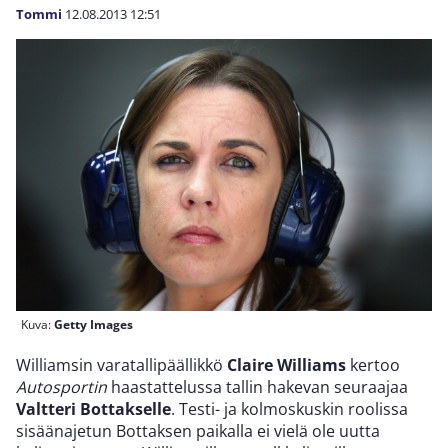
Tommi
12.08.2013
12:51
Kuva:
Getty Images
Williamsin varatallipäällikkö
Claire Williams
kertoo
Autosportin
haastattelussa tallin hakevan seuraajaa
Valtteri Bottakselle
. Testi- ja kolmoskuskin roolissa
sisäänajetun Bottaksen paikalla ei vielä ole uutta