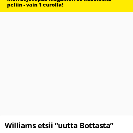
peliin - vain 1 eurolla!
Williams etsii ”uutta Bottasta”