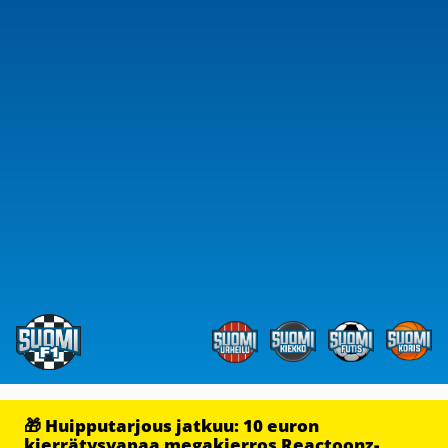
🎁 Huipputarjous jatkuu: 10 euron
kierrätysvapaa megakierros Reactoonz-