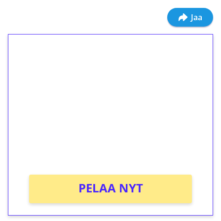
Jaa
1€ = 10€ arvosta
ilmaiskierroksia ilman
kierrätystä!
Talleta 1€
Saat heti 50 ilmaiskierrosta Tuohi 1000 -
peliin (arvo 0,20€ per kierros)!
Ei kierrätysvaatimusta!
PELAA NYT