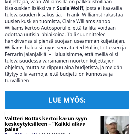
kuljettajaa, vaan Williamsilla on palkkalistoillaan
kisakuskien lisäksi vain
Susie Wolff
, josta ei kaavailla
tulevaisuuden kisakuskia. – Frank [Williams] rakastaa
uusien kuskien tuomista, Claire Williams sanoo.
Williams kertoo Autosportille, että tallilta voidaan
odottaa uutisia lähiaikoina. Talli suunnittelee
hankkivansa siipiensä suojaan useamman kuljettajan.
Williams haluaisi myös seurata Red Bullin, Lotuksen ja
Ferrarin jalanjälkiä. – Haluaisimme, että meillä olisi
tulevaisuudessa varsinainen nuorten kuljettajien
ohjelma, mutta se riippuu aina budjetista, ja meidän
täytyy olla varmoja, että budjetti on kunnossa ja
turvallinen.
LUE MYÖS:
Valtteri Bottas kertoi karun syyn
keskeytyksilleen – ”Kaikki alkaa
palaa”