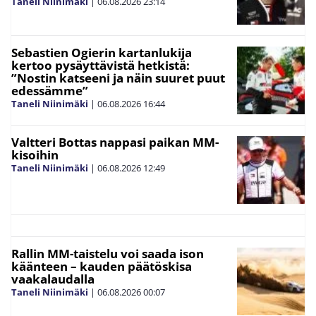
Taneli Niinimäki
|
06.08.2026
23:14
Sebastien Ogierin kartanlukija
kertoo pysäyttävistä hetkistä:
”Nostin katseeni ja näin suuret puut
edessämme”
Taneli Niinimäki
|
06.08.2026
16:44
Valtteri Bottas nappasi paikan MM-
kisoihin
Taneli Niinimäki
|
06.08.2026
12:49
Rallin MM-taistelu voi saada ison
käänteen – kauden päätöskisa
vaakalaudalla
Taneli Niinimäki
|
06.08.2026
00:07