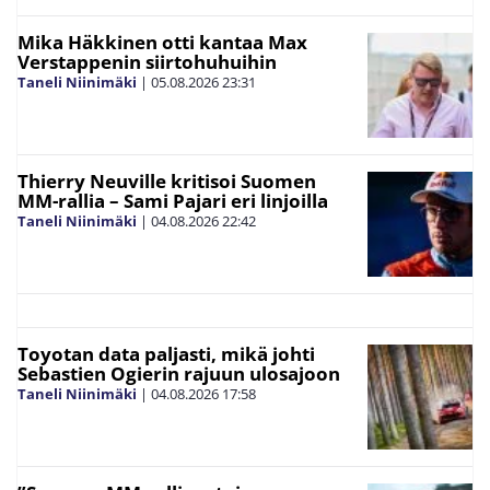
Mika Häkkinen otti kantaa Max
Verstappenin siirtohuhuihin
Taneli Niinimäki
|
05.08.2026
23:31
Thierry Neuville kritisoi Suomen
MM-rallia – Sami Pajari eri linjoilla
Taneli Niinimäki
|
04.08.2026
22:42
Toyotan data paljasti, mikä johti
Sebastien Ogierin rajuun ulosajoon
Taneli Niinimäki
|
04.08.2026
17:58