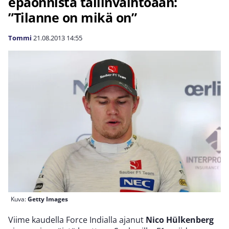
epäonnista tallinvaihtoaan:
”Tilanne on mikä on”
Tommi
21.08.2013
14:55
Kuva:
Getty Images
Viime kaudella Force Indialla ajanut
Nico Hülkenberg