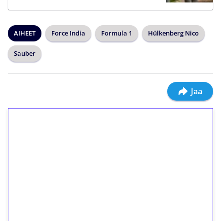
AIHEET
Force India
Formula 1
Hülkenberg Nico
Sauber
Jaa
1€ = 10€ arvosta
ilmaiskierroksia ilman
kierrätystä!
Talleta 1€
Saat heti 50 ilmaiskierrosta Tuohi 1000 -
peliin (arvo 0,20€ per kierros)!