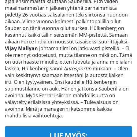
ajaa ensimmäistä kauttaan Sauberilla. F1:n viiden
maailmanmestarin jälkeen yhtenä parhaimmista
pidetty 26-vuotias saksalainen teki siirtonsa huonoon
aikaan. Viime vuonna kolmesti palkintopallilla ollut
Sauber on tänä vuonna ollut surkea. Hülkenberg on
kasannut kaikki tallin seitsemän MM-pistettä. Samaan
aikaan Force India on noussut tasaiseksi suorittajaksi.
Vijay Mallyan
johtama tiimi on jatkuvasti pisteillä. – Ei
ole mennyt odotetusti, mutta tilanne on mikä on. Tämä
on uusi haaste minulle, etten luovuta ja anna mielialani
laskea, Hülkenberg sanoi
Autosportin
mukaan. – Olen
vain keskittynyt saamaan itsestäni ja autosta kaiken
irti. Olen tyytyväinen. Ensi kaudelle Hülkenbergin
sopimustilanne on auki. Hänen jatkonsa Sauberilla on
avoinna. Myös Ferrari-siirron mahdollisuutta on
väläytelty erilaisissa yhteyksissä. – Tulevaisuus on
avoinna. Minä ja managerini katsomme kaikkia
mahdollisia vaihtoehtoja.
LUE MYÖS: