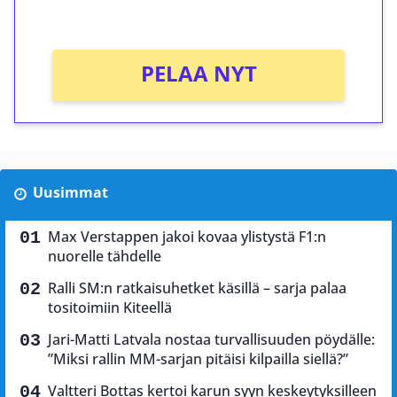
Ei kierrätysvaatimusta!
PELAA NYT
Uusimmat
Max Verstappen jakoi kovaa ylistystä F1:n
nuorelle tähdelle
Ralli SM:n ratkaisuhetket käsillä – sarja palaa
tositoimiin Kiteellä
Jari-Matti Latvala nostaa turvallisuuden pöydälle:
”Miksi rallin MM-sarjan pitäisi kilpailla siellä?”
Valtteri Bottas kertoi karun syyn keskeytyksilleen