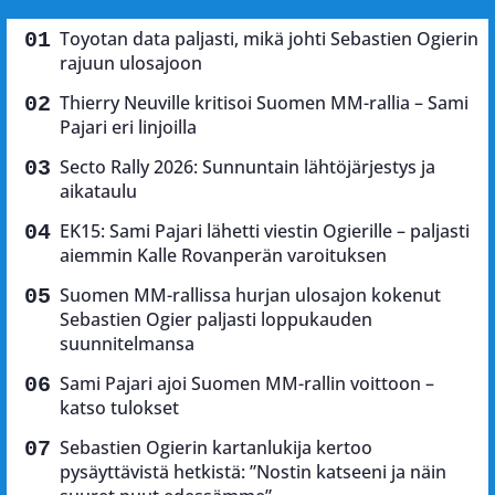
Toyotan data paljasti, mikä johti Sebastien Ogierin
rajuun ulosajoon
Thierry Neuville kritisoi Suomen MM-rallia – Sami
Pajari eri linjoilla
Secto Rally 2026: Sunnuntain lähtöjärjestys ja
aikataulu
EK15: Sami Pajari lähetti viestin Ogierille – paljasti
aiemmin Kalle Rovanperän varoituksen
Suomen MM-rallissa hurjan ulosajon kokenut
Sebastien Ogier paljasti loppukauden
suunnitelmansa
Sami Pajari ajoi Suomen MM-rallin voittoon –
katso tulokset
Sebastien Ogierin kartanlukija kertoo
pysäyttävistä hetkistä: ”Nostin katseeni ja näin