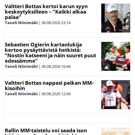
Valtteri Bottas kertoi karun syyn
keskeytyksilleen – ”Kaikki alkaa
palaa”
Taneli Niinimäki
|
06.08.2026
23:14
Sebastien Ogierin kartanlukija
kertoo pysäyttävistä hetkistä:
”Nostin katseeni ja näin suuret puut
edessämme”
Taneli Niinimäki
|
06.08.2026
16:44
Valtteri Bottas nappasi paikan MM-
kisoihin
Taneli Niinimäki
|
06.08.2026
12:49
Rallin MM-taistelu voi saada ison