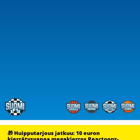
🎁 Huipputarjous jatkuu: 10 euron
kierrätysvapaa megakierros Reactoonz-