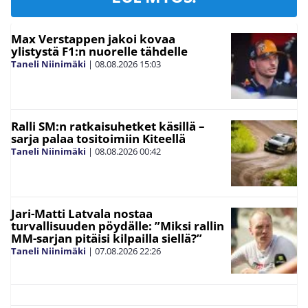
Max Verstappen jakoi kovaa
ylistystä F1:n nuorelle tähdelle
Taneli Niinimäki
|
08.08.2026
15:03
Ralli SM:n ratkaisuhetket käsillä –
sarja palaa tositoimiin Kiteellä
Taneli Niinimäki
|
08.08.2026
00:42
Jari-Matti Latvala nostaa
turvallisuuden pöydälle: ”Miksi rallin
MM-sarjan pitäisi kilpailla siellä?”
Taneli Niinimäki
|
07.08.2026
22:26