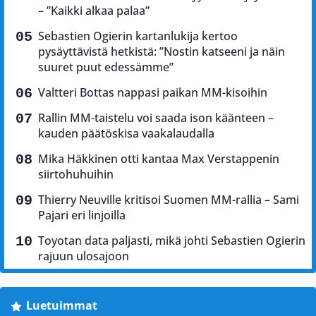
– ”Kaikki alkaa palaa”
Sebastien Ogierin kartanlukija kertoo
pysäyttävistä hetkistä: ”Nostin katseeni ja näin
suuret puut edessämme”
Valtteri Bottas nappasi paikan MM-kisoihin
Rallin MM-taistelu voi saada ison käänteen –
kauden päätöskisa vaakalaudalla
Mika Häkkinen otti kantaa Max Verstappenin
siirtohuhuihin
Thierry Neuville kritisoi Suomen MM-rallia – Sami
Pajari eri linjoilla
Toyotan data paljasti, mikä johti Sebastien Ogierin
rajuun ulosajoon
Luetuimmat