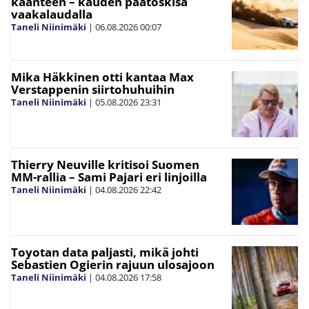
käänteen – kauden päätöskisa
vaakalaudalla
Taneli Niinimäki
|
06.08.2026
00:07
Mika Häkkinen otti kantaa Max
Verstappenin siirtohuhuihin
Taneli Niinimäki
|
05.08.2026
23:31
Thierry Neuville kritisoi Suomen
MM-rallia – Sami Pajari eri linjoilla
Taneli Niinimäki
|
04.08.2026
22:42
Toyotan data paljasti, mikä johti
Sebastien Ogierin rajuun ulosajoon
Taneli Niinimäki
|
04.08.2026
17:58