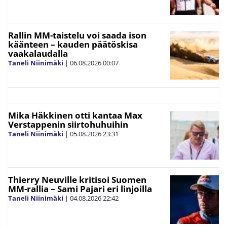
Rallin MM-taistelu voi saada ison
käänteen – kauden päätöskisa
vaakalaudalla
Taneli Niinimäki
|
06.08.2026
00:07
Mika Häkkinen otti kantaa Max
Verstappenin siirtohuhuihin
Taneli Niinimäki
|
05.08.2026
23:31
Thierry Neuville kritisoi Suomen
MM-rallia – Sami Pajari eri linjoilla
Taneli Niinimäki
|
04.08.2026
22:42