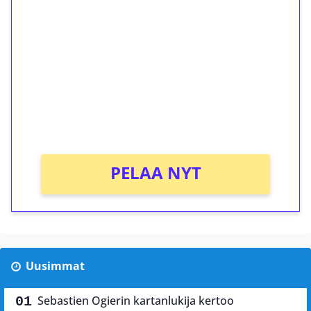
ilmaiskierroksia ilman
kierrätystä!
Talleta 1€
Saat heti 50 ilmaiskierrosta Tuohi 1000 -
peliin (arvo 0,20€ per kierros)!
Ei kierrätysvaatimusta!
PELAA NYT
Uusimmat
Sebastien Ogierin kartanlukija kertoo