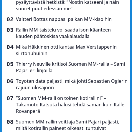
pysäyttävistä hetkistä: ”Nostin katseeni ja näin
suuret puut edessämme”
Valtteri Bottas nappasi paikan MM-kisoihin
Rallin MM-taistelu voi saada ison käänteen –
kauden päätöskisa vaakalaudalla
Mika Häkkinen otti kantaa Max Verstappenin
siirtohuhuihin
Thierry Neuville kritisoi Suomen MM-rallia – Sami
Pajari eri linjoilla
Toyotan data paljasti, mikä johti Sebastien Ogierin
rajuun ulosajoon
”Suomen MM-ralli on toinen kotirallini” –
Takamoto Katsuta halusi tehdä saman kuin Kalle
Rovanperä
Suomen MM-rallin voittaja Sami Pajari paljasti,
miltä kotirallin paineet oikeasti tuntuivat