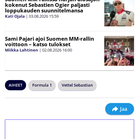
kokenut Sebastien Ogier paljasti
loppukauden suunnitelmansa
Kati Ojala
|
03.08.2026
15:59
Sami Pajari ajoi Suomen MM-rallin
voittoon – katso tulokset
Miikka Lahtinen
|
02.08.2026
16:00
AIHEET
Formula 1
Vettel Sebastian
Jaa
1€ = 10€ arvosta