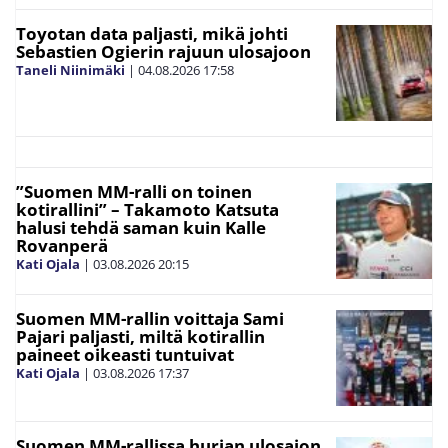
Toyotan data paljasti, mikä johti
Sebastien Ogierin rajuun ulosajoon
Taneli Niinimäki
|
04.08.2026
17:58
”Suomen MM-ralli on toinen
kotirallini” – Takamoto Katsuta
halusi tehdä saman kuin Kalle
Rovanperä
Kati Ojala
|
03.08.2026
20:15
Suomen MM-rallin voittaja Sami
Pajari paljasti, miltä kotirallin
paineet oikeasti tuntuivat
Kati Ojala
|
03.08.2026
17:37
Suomen MM-rallissa hurjan ulosajon