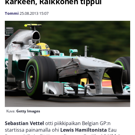
kärkeen, Räikkönen tippui
Tommi
25.08.2013
15:07
Kuva:
Getty Images
Sebastian Vettel
otti piikkipaikan Belgian GP:n
startissa painamalla ohi
Lewis Hamiltonista
Eau