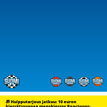
🎁 Huipputarjous jatkuu: 10 euron
kierrätysvapaa megakierros Reactoonz-