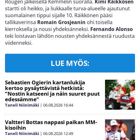
Rougen jälkeisellä Kemmelin suoralla.
Kimi Räikkösen
startti oli heikko, ja liukkaalle turva-alueelle ajautunut
suomalainen tippui sijalle 10. Räikkönen pääsi
tallikaverinsa
Romain Grosjeanin
ohi toisella
kierroksella ja nousi yhdeksänneksi.
Fernando Alonso
teki loistavan lähdön nousten yhdeksännestä ruudusta
viidenneksi.
LUE MYÖS:
Sebastien Ogierin kartanlukija
kertoo pysäyttävistä hetkistä:
”Nostin katseeni ja näin suuret puut
edessämme”
Taneli Niinimäki
|
06.08.2026
16:44
Valtteri Bottas nappasi paikan MM-
kisoihin
Taneli Niinimäki
|
06.08.2026
12:49