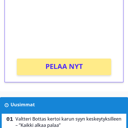
kierrätystä!
Talleta 1€
Saat heti 50 ilmaiskierrosta Tuohi 1000 -
peliin (arvo 0,20€ per kierros)!
Ei kierrätysvaatimusta!
PELAA NYT
Uusimmat
Valtteri Bottas kertoi karun syyn keskeytyksilleen
– ”Kaikki alkaa palaa”