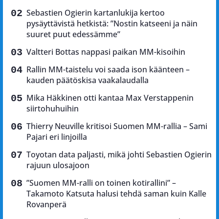
Sebastien Ogierin kartanlukija kertoo
pysäyttävistä hetkistä: ”Nostin katseeni ja näin
suuret puut edessämme”
Valtteri Bottas nappasi paikan MM-kisoihin
Rallin MM-taistelu voi saada ison käänteen –
kauden päätöskisa vaakalaudalla
Mika Häkkinen otti kantaa Max Verstappenin
siirtohuhuihin
Thierry Neuville kritisoi Suomen MM-rallia – Sami
Pajari eri linjoilla
Toyotan data paljasti, mikä johti Sebastien Ogierin
rajuun ulosajoon
”Suomen MM-ralli on toinen kotirallini” –
Takamoto Katsuta halusi tehdä saman kuin Kalle
Rovanperä