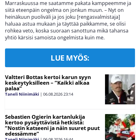
Marraskuussa me saatamme pakata kamppeemme ja
siitä eteenpäin ongelma on jonkun muun. – Nyt on
heinäkuun puoliväli ja jos joku [rengasvalmistaja]
haluaa astua mukaan ja täyttää paikkamme, se olisi
rohkea veto, koska suoraan sanottuna mikä tahansa
yhtiö kärsisi samoista ongelmista kuin me.
LUE MYÖS:
Valtteri Bottas kertoi karun syyn
keskeytyksilleen – ”Kaikki alkaa
palaa”
Taneli Niinimäki
|
06.08.2026
23:14
Sebastien Ogierin kartanlukija
kertoo pysäyttävistä hetkistä:
”Nostin katseeni ja näin suuret puut
edessämme”
Taneli Niinimäki
|
06.08.2026
16:44