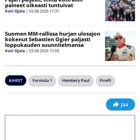
paineet oikeasti tuntuivat
Kati Ojala
|
03.08.2026
17:37
Suomen MM-rallissa hurjan ulosajon
kokenut Sebastien Ogier paljasti
loppukauden suunnitelmansa
Kati Ojala
|
03.08.2026
15:59
AIHEET
Formula 1
Hembery Paul
Pirelli
Jaa
1€ = 10€ arvosta
ilmaiskierroksia ilman