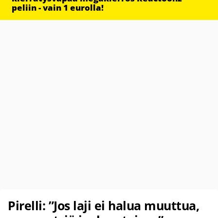
peliin - vain 1 eurolla!
Pirelli: ”Jos laji ei halua muuttua,