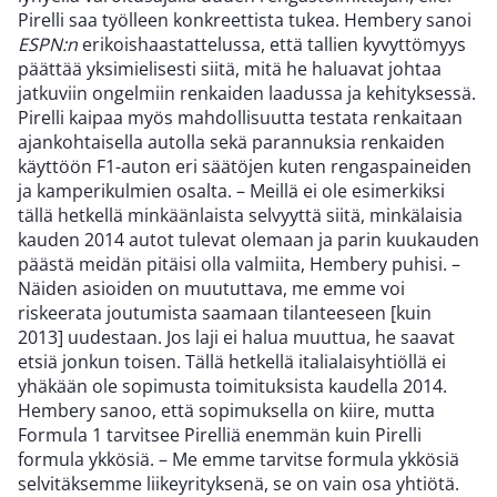
Pirelli saa työlleen konkreettista tukea. Hembery sanoi
ESPN:n
erikoishaastattelussa, että tallien kyvyttömyys
päättää yksimielisesti siitä, mitä he haluavat johtaa
jatkuviin ongelmiin renkaiden laadussa ja kehityksessä.
Pirelli kaipaa myös mahdollisuutta testata renkaitaan
ajankohtaisella autolla sekä parannuksia renkaiden
käyttöön F1-auton eri säätöjen kuten rengaspaineiden
ja kamperikulmien osalta. – Meillä ei ole esimerkiksi
tällä hetkellä minkäänlaista selvyyttä siitä, minkälaisia
kauden 2014 autot tulevat olemaan ja parin kuukauden
päästä meidän pitäisi olla valmiita, Hembery puhisi. –
Näiden asioiden on muututtava, me emme voi
riskeerata joutumista saamaan tilanteeseen [kuin
2013] uudestaan. Jos laji ei halua muuttua, he saavat
etsiä jonkun toisen. Tällä hetkellä italialaisyhtiöllä ei
yhäkään ole sopimusta toimituksista kaudella 2014.
Hembery sanoo, että sopimuksella on kiire, mutta
Formula 1 tarvitsee Pirelliä enemmän kuin Pirelli
formula ykkösiä. – Me emme tarvitse formula ykkösiä
selvitäksemme liikeyrityksenä, se on vain osa yhtiötä.