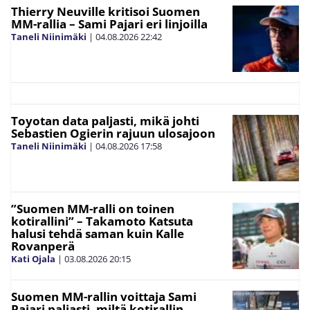
Thierry Neuville kritisoi Suomen
MM-rallia – Sami Pajari eri linjoilla
Taneli Niinimäki
|
04.08.2026
22:42
Toyotan data paljasti, mikä johti
Sebastien Ogierin rajuun ulosajoon
Taneli Niinimäki
|
04.08.2026
17:58
”Suomen MM-ralli on toinen
kotirallini” – Takamoto Katsuta
halusi tehdä saman kuin Kalle
Rovanperä
Kati Ojala
|
03.08.2026
20:15
Suomen MM-rallin voittaja Sami
Pajari paljasti, miltä kotirallin