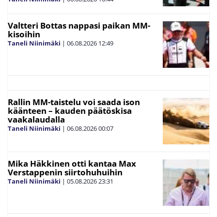
Valtteri Bottas nappasi paikan MM-
kisoihin
Taneli Niinimäki
|
06.08.2026
12:49
Rallin MM-taistelu voi saada ison
käänteen – kauden päätöskisa
vaakalaudalla
Taneli Niinimäki
|
06.08.2026
00:07
Mika Häkkinen otti kantaa Max
Verstappenin siirtohuhuihin
Taneli Niinimäki
|
05.08.2026
23:31