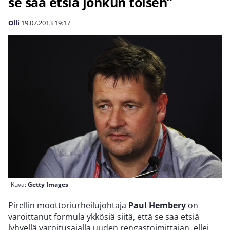
se saa etsiä jonkun toisen”
Olli
19.07.2013
19:17
Kuva:
Getty Images
Pirellin moottoriurheilujohtaja
Paul Hembery
on
varoittanut formula ykkösiä siitä, että se saa etsiä
lyhyellä varoitusajalla uuden rengastoimittajan, ellei