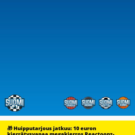
🎁 Huipputarjous jatkuu: 10 euron
kierrätysvapaa megakierros Reactoonz-