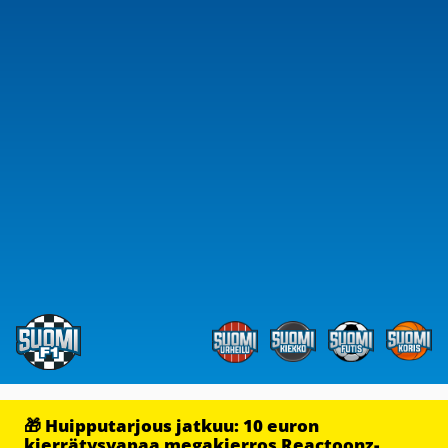
🎁 Huipputarjous jatkuu: 10 euron
kierrätysvapaa megakierros Reactoonz-