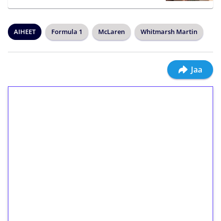
AIHEET
Formula 1
McLaren
Whitmarsh Martin
Jaa
1€ = 10€ arvosta
ilmaiskierroksia ilman
kierrätystä!
Talleta 1€
Saat heti 50 ilmaiskierrosta Tuohi 1000 -
peliin (arvo 0,20€ per kierros)!
Ei kierrätysvaatimusta!