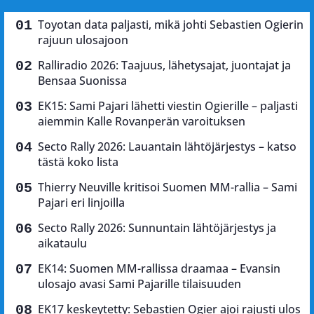
Toyotan data paljasti, mikä johti Sebastien Ogierin
rajuun ulosajoon
Ralliradio 2026: Taajuus, lähetysajat, juontajat ja
Bensaa Suonissa
EK15: Sami Pajari lähetti viestin Ogierille – paljasti
aiemmin Kalle Rovanperän varoituksen
Secto Rally 2026: Lauantain lähtöjärjestys – katso
tästä koko lista
Thierry Neuville kritisoi Suomen MM-rallia – Sami
Pajari eri linjoilla
Secto Rally 2026: Sunnuntain lähtöjärjestys ja
aikataulu
EK14: Suomen MM-rallissa draamaa – Evansin
ulosajo avasi Sami Pajarille tilaisuuden
EK17 keskeytetty: Sebastien Ogier ajoi rajusti ulos