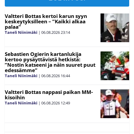
Valtteri Bottas kertoi karun syyn
keskeytyksilleen – ”Kaikki alkaa
palaa”
Taneli Niinimäki
|
06.08.2026
23:14
Sebastien Ogierin kartanlukija
kertoo pysäyttävistä hetkistä:
”Nostin katseeni ja näin suuret puut
edessämme”
Taneli Niinimäki
|
06.08.2026
16:44
Valtteri Bottas nappasi paikan MM-
kisoihin
Taneli Niinimäki
|
06.08.2026
12:49