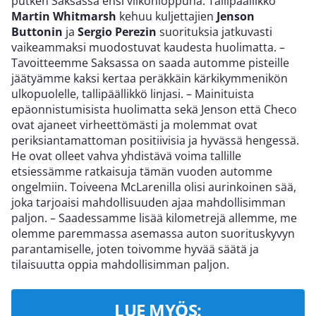
putken Saksassa ensi viikonloppuna. Tallipäällikkö
Martin Whitmarsh
kehuu kuljettajien
Jenson
Buttonin
ja
Sergio Perezin
suorituksia jatkuvasti
vaikeammaksi muodostuvat kaudesta huolimatta. –
Tavoitteemme Saksassa on saada automme pisteille
jäätyämme kaksi kertaa peräkkäin kärkikymmenikön
ulkopuolelle, tallipäällikkö linjasi. – Mainituista
epäonnistumisista huolimatta sekä Jenson että Checo
ovat ajaneet virheettömästi ja molemmat ovat
periksiantamattoman positiivisia ja hyvässä hengessä.
He ovat olleet vahva yhdistävä voima tallille
etsiessämme ratkaisuja tämän vuoden automme
ongelmiin. Toiveena McLarenilla olisi aurinkoinen sää,
joka tarjoaisi mahdollisuuden ajaa mahdollisimman
paljon. – Saadessamme lisää kilometrejä allemme, me
olemme paremmassa asemassa auton suorituskyvyn
parantamiselle, joten toivomme hyvää säätä ja
tilaisuutta oppia mahdollisimman paljon.
LUE MYÖS: