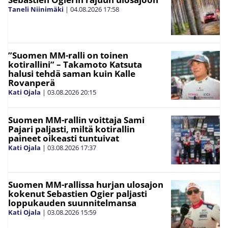
Taneli Niinimäki
|
04.08.2026
17:58
”Suomen MM-ralli on toinen
kotirallini” – Takamoto Katsuta
halusi tehdä saman kuin Kalle
Rovanperä
Kati Ojala
|
03.08.2026
20:15
Suomen MM-rallin voittaja Sami
Pajari paljasti, miltä kotirallin
paineet oikeasti tuntuivat
Kati Ojala
|
03.08.2026
17:37
Suomen MM-rallissa hurjan ulosajon
kokenut Sebastien Ogier paljasti
loppukauden suunnitelmansa
Kati Ojala
|
03.08.2026
15:59