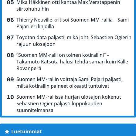
Mika Häkkinen otti kantaa Max Verstappenin
siirtohuhuihin
Thierry Neuville kritisoi Suomen MM-rallia – Sami
Pajari eri linjoilla
Toyotan data paljasti, mikä johti Sebastien Ogierin
rajuun ulosajoon
”Suomen MM-ralli on toinen kotirallini” –
Takamoto Katsuta halusi tehdä saman kuin Kalle
Rovanperä
Suomen MM-rallin voittaja Sami Pajari paljasti,
miltä kotirallin paineet oikeasti tuntuivat
Suomen MM-rallissa hurjan ulosajon kokenut
Sebastien Ogier paljasti loppukauden
suunnitelmansa
Luetuimmat