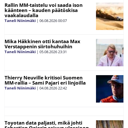
Rallin MM-taistelu voi saada ison
käänteen – kauden päätöskisa
vaakalaudalla
Taneli Niinimäki
|
06.08.2026
00:07
Mika Häkkinen otti kantaa Max
Verstappenin siirtohuhuihin
Taneli Niinimäki
|
05.08.2026
23:31
Thierry Neuville kritisoi Suomen
MM-rallia – Sami Pajari eri linjoilla
Taneli Niinimäki
|
04.08.2026
22:42
Toyotan data paljasti, mikä johti
Sebastien Ogierin rajuun ulosajoon