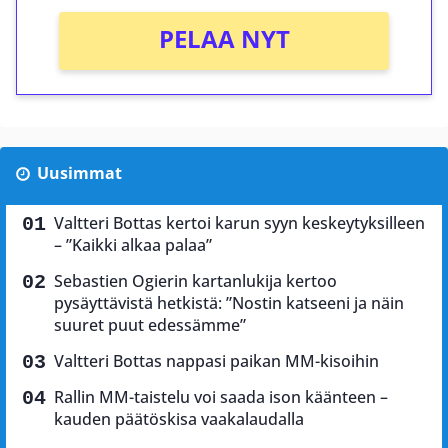
PELAA NYT
Uusimmat
Valtteri Bottas kertoi karun syyn keskeytyksilleen
– ”Kaikki alkaa palaa”
Sebastien Ogierin kartanlukija kertoo
pysäyttävistä hetkistä: ”Nostin katseeni ja näin
suuret puut edessämme”
Valtteri Bottas nappasi paikan MM-kisoihin
Rallin MM-taistelu voi saada ison käänteen –
kauden päätöskisa vaakalaudalla