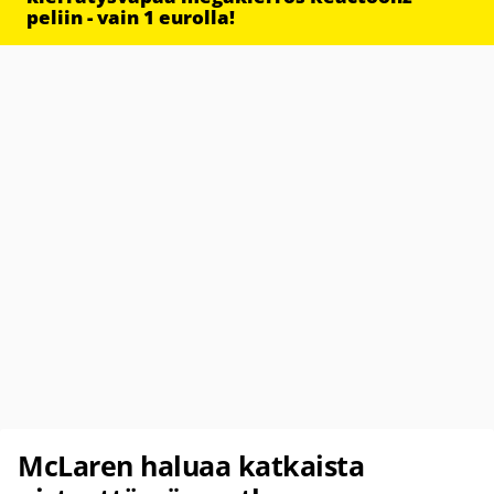
peliin - vain 1 eurolla!
McLaren haluaa katkaista