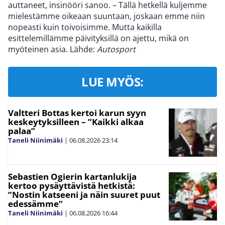
auttaneet, insinööri sanoo. – Tällä hetkellä kuljemme
mielestämme oikeaan suuntaan, joskaan emme niin
nopeasti kuin toivoisimme. Mutta kaikilla
esittelemillämme päivityksillä on ajettu, mikä on
myöteinen asia. Lähde:
Autosport
LUE MYÖS:
Valtteri Bottas kertoi karun syyn
keskeytyksilleen – ”Kaikki alkaa
palaa”
Taneli Niinimäki
|
06.08.2026
23:14
Sebastien Ogierin kartanlukija
kertoo pysäyttävistä hetkistä:
”Nostin katseeni ja näin suuret puut
edessämme”
Taneli Niinimäki
|
06.08.2026
16:44