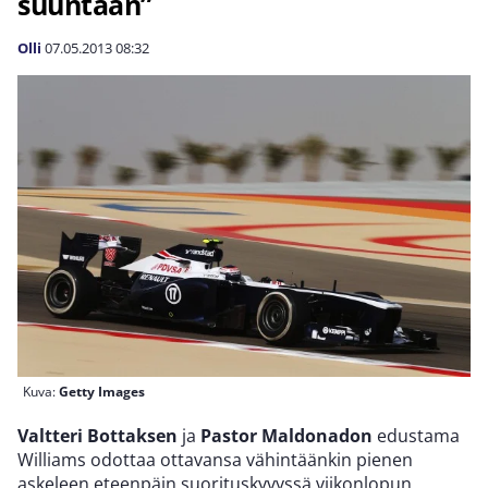
suuntaan”
Olli
07.05.2013
08:32
Kuva:
Getty Images
Valtteri Bottaksen
ja
Pastor Maldonadon
edustama
Williams odottaa ottavansa vähintäänkin pienen
askeleen eteenpäin suorituskyvyssä viikonlopun