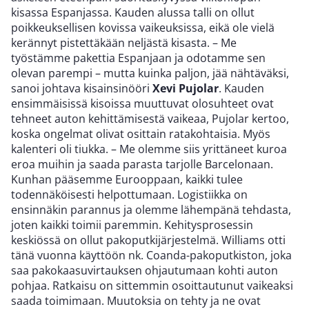
kisassa Espanjassa. Kauden alussa talli on ollut
poikkeuksellisen kovissa vaikeuksissa, eikä ole vielä
kerännyt pistettäkään neljästä kisasta. – Me
työstämme pakettia Espanjaan ja odotamme sen
olevan parempi – mutta kuinka paljon, jää nähtäväksi,
sanoi johtava kisainsinööri
Xevi Pujolar
. Kauden
ensimmäisissä kisoissa muuttuvat olosuhteet ovat
tehneet auton kehittämisestä vaikeaa, Pujolar kertoo,
koska ongelmat olivat osittain ratakohtaisia. Myös
kalenteri oli tiukka. – Me olemme siis yrittäneet kuroa
eroa muihin ja saada parasta tarjolle Barcelonaan.
Kunhan pääsemme Eurooppaan, kaikki tulee
todennäköisesti helpottumaan. Logistiikka on
ensinnäkin parannus ja olemme lähempänä tehdasta,
joten kaikki toimii paremmin. Kehitysprosessin
keskiössä on ollut pakoputkijärjestelmä. Williams otti
tänä vuonna käyttöön nk. Coanda-pakoputkiston, joka
saa pakokaasuvirtauksen ohjautumaan kohti auton
pohjaa. Ratkaisu on sittemmin osoittautunut vaikeaksi
saada toimimaan. Muutoksia on tehty ja ne ovat