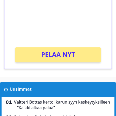
Talleta 1€
Saat heti 50 ilmaiskierrosta Tuohi 1000 -
peliin (arvo 0,20€ per kierros)!
Ei kierrätysvaatimusta!
PELAA NYT
Uusimmat
Valtteri Bottas kertoi karun syyn keskeytyksilleen
– ”Kaikki alkaa palaa”