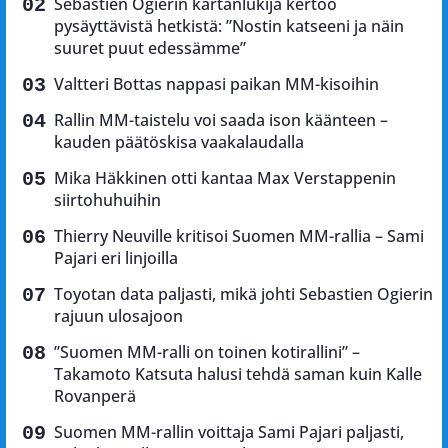
Sebastien Ogierin kartanlukija kertoo
pysäyttävistä hetkistä: ”Nostin katseeni ja näin
suuret puut edessämme”
Valtteri Bottas nappasi paikan MM-kisoihin
Rallin MM-taistelu voi saada ison käänteen –
kauden päätöskisa vaakalaudalla
Mika Häkkinen otti kantaa Max Verstappenin
siirtohuhuihin
Thierry Neuville kritisoi Suomen MM-rallia – Sami
Pajari eri linjoilla
Toyotan data paljasti, mikä johti Sebastien Ogierin
rajuun ulosajoon
”Suomen MM-ralli on toinen kotirallini” –
Takamoto Katsuta halusi tehdä saman kuin Kalle
Rovanperä
Suomen MM-rallin voittaja Sami Pajari paljasti,