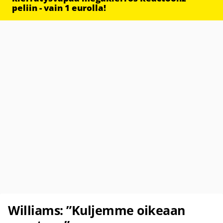
peliin - vain 1 eurolla!
Williams: ”Kuljemme oikeaan