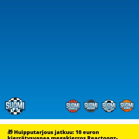
🎁 Huipputarjous jatkuu: 10 euron
kierrätysvapaa megakierros Reactoonz-