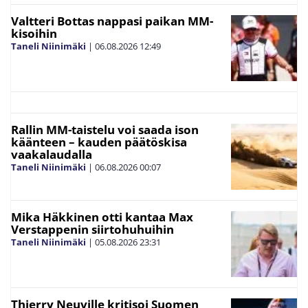
Valtteri Bottas nappasi paikan MM-
kisoihin
Taneli Niinimäki
|
06.08.2026
12:49
Rallin MM-taistelu voi saada ison
käänteen – kauden päätöskisa
vaakalaudalla
Taneli Niinimäki
|
06.08.2026
00:07
Mika Häkkinen otti kantaa Max
Verstappenin siirtohuhuihin
Taneli Niinimäki
|
05.08.2026
23:31
Thierry Neuville kritisoi Suomen