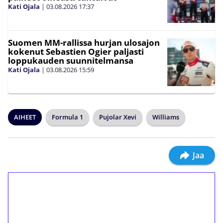
Kati Ojala
|
03.08.2026
17:37
Suomen MM-rallissa hurjan ulosajon
kokenut Sebastien Ogier paljasti
loppukauden suunnitelmansa
Kati Ojala
|
03.08.2026
15:59
AIHEET
Formula 1
Pujolar Xevi
Williams
Jaa
1€ = 10€ arvosta
ilmaiskierroksia ilman
kierrätystä!