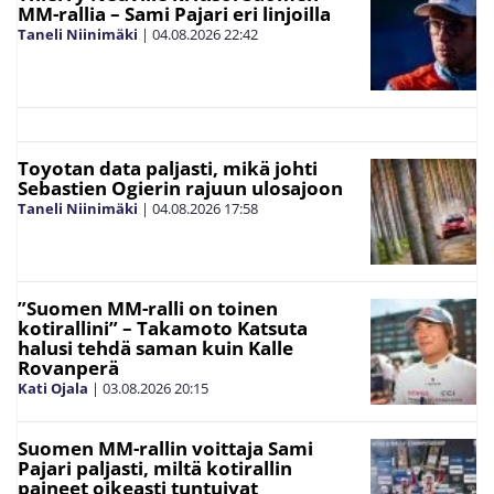
MM-rallia – Sami Pajari eri linjoilla
Taneli Niinimäki
|
04.08.2026
22:42
Toyotan data paljasti, mikä johti
Sebastien Ogierin rajuun ulosajoon
Taneli Niinimäki
|
04.08.2026
17:58
”Suomen MM-ralli on toinen
kotirallini” – Takamoto Katsuta
halusi tehdä saman kuin Kalle
Rovanperä
Kati Ojala
|
03.08.2026
20:15
Suomen MM-rallin voittaja Sami
Pajari paljasti, miltä kotirallin
paineet oikeasti tuntuivat