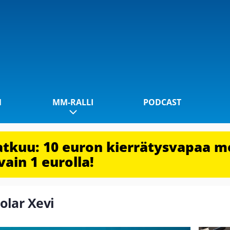
1
MM-RALLI
PODCAST
jatkuu: 10 euron kierrätysvapaa m
vain 1 eurolla!
jolar Xevi