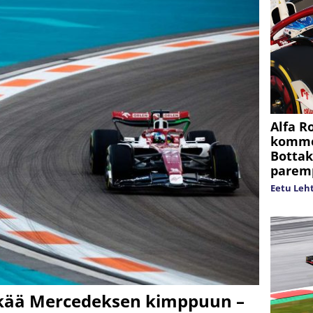
Alfa R
kommen
Bottak
paremp
Eetu Leh
kkää Mercedeksen kimppuun –