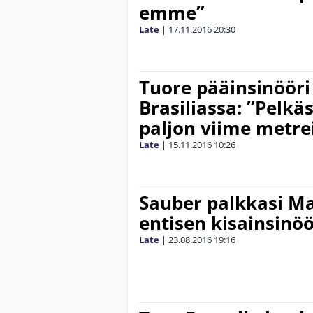
emme”
Late
|
17.11.2016
20:30
Tuore pääinsinöör
Brasiliassa: ”Pelkä
paljon viime metreil
Late
|
15.11.2016
10:26
Sauber palkkasi M
entisen kisainsinöö
Late
|
23.08.2016
19:16