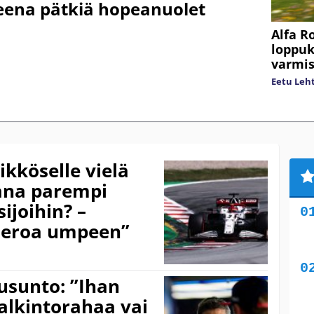
eena pätkiä hopeanuolet
Alfa R
loppuk
varmis
Eetu Leh
kköselle vielä
ana parempi
ijoihin? –
eroa umpeen”
usunto: ”Ihan
lkintorahaa vai