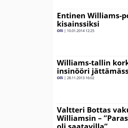
Entinen Williams-
kisainssiksi
Olli
|
10.01.2014
12:25
Williams-tallin ko
insinööri jättämäss
Olli
|
28.11.2013
16:02
Valtteri Bottas vak
Williamsin – ”Paras
oli saatavilla”