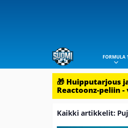
FORMULA 
🎁 Huipputarjous 
Reactoonz-peliin - 
Kaikki artikkelit: Pu