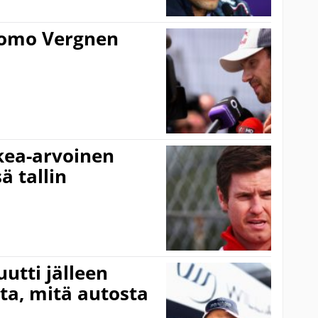
pomo Vergnen
rkea-arvoinen
ä tallin
uutti jälleen
ta, mitä autosta