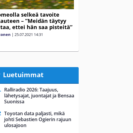
omeolla selkeä tavoite
auteen – ”Meidän täytyy
taa, ettei hän saa pisteitä”
tonen
|
25.07.2021
14:31
Luetuimmat
Ralliradio 2026: Taajuus,
lähetysajat, juontajat ja Bensaa
Suonissa
Toyotan data paljasti, mikä
johti Sebastien Ogierin rajuun
ulosajoon