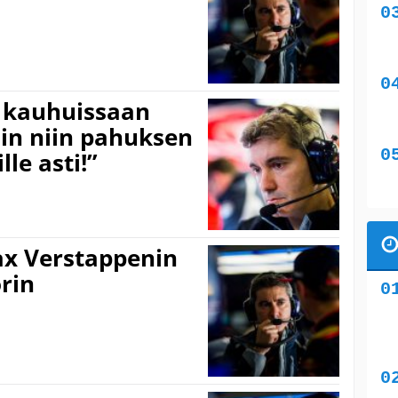
i kauhuissaan
sin niin pahuksen
le asti!”
ax Verstappenin
rin