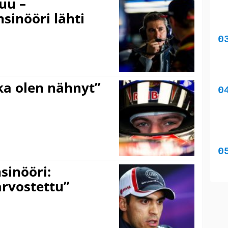
uu –
sinööri lähti
ka olen nähnyt”
sinööri:
rvostettu”