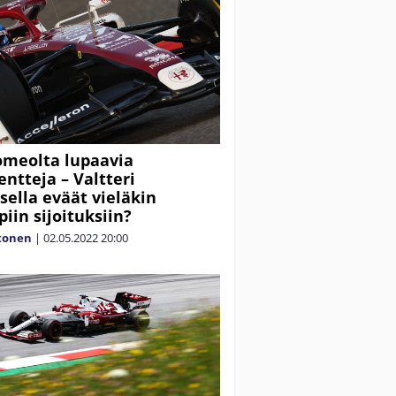
omeolta lupaavia
tteja – Valtteri
sella eväät vieläkin
iin sijoituksiin?
tonen
|
02.05.2022
20:00