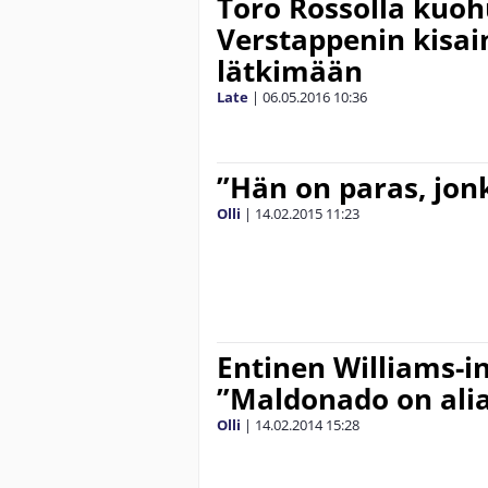
Toro Rossolla kuoh
Verstappenin kisain
lätkimään
Late
|
06.05.2016
10:36
”Hän on paras, jon
Olli
|
14.02.2015
11:23
Entinen Williams-in
”Maldonado on alia
Olli
|
14.02.2014
15:28