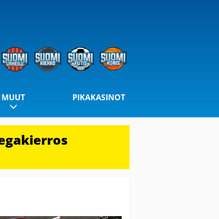
MUUT
PIKAKASINOT
egakierros