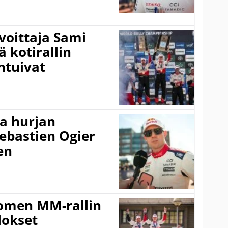
voittaja Sami
ä kotirallin
ntuivat
a hurjan
ebastien Ogier
en
uomen MM-rallin
lokset