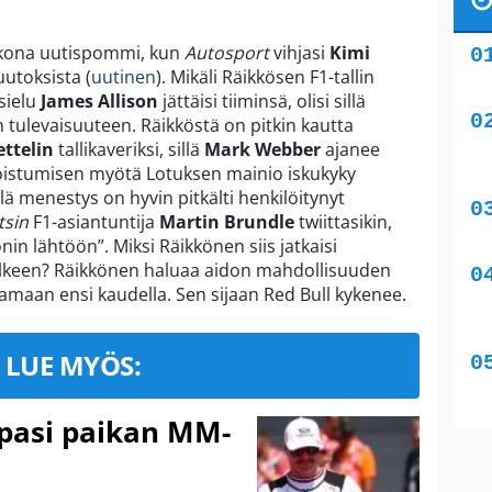
ikkona uutispommi, kun
Autosport
vihjasi
Kimi
uutoksista (
uutinen
). Mikäli Räikkösen F1-tallin
sielu
James Allison
jättäisi tiiminsä, olisi sillä
tulevaisuuteen. Räikköstä on pitkin kautta
ettelin
tallikaveriksi, sillä
Mark Webber
ajanee
poistumisen myötä Lotuksen mainio iskukyky
illä menestys on hyvin pitkälti henkilöitynyt
tsin
F1-asiantuntija
Martin Brundle
twiittasikin,
onin lähtöön”. Miksi Räikkönen siis jatkaisi
älkeen? Räikkönen haluaa aidon mahdollisuuden
joamaan ensi kaudella. Sen sijaan Red Bull kykenee.
LUE MYÖS:
ppasi paikan MM-