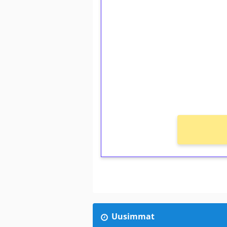
1€ = 10€ arvosta 
kierrätystä!
Talleta 1€
Saat heti 50 ilmaiskierr
kierros)!
Ei kierrätysvaatimusta!
Uusimmat