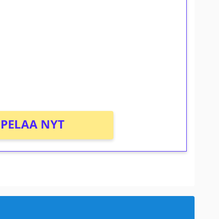
ilmaiskierroksia ilman
osta Tuohi 1000 -peliin (arvo 0,20€ per
PELAA NYT