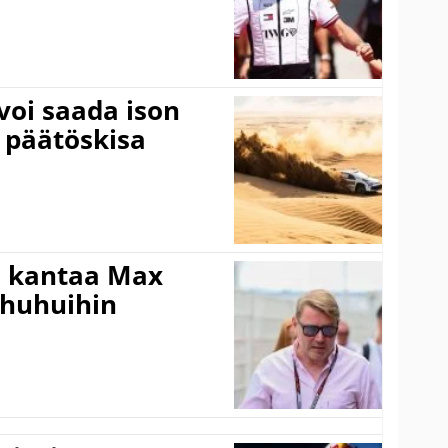
voi saada ison
 päätöskisa
i kantaa Max
ohuhuihin