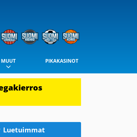
MUUT
PIKAKASINOT
egakierros
Luetuimmat