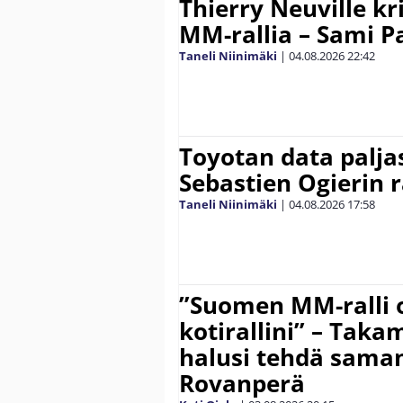
Thierry Neuville kr
MM-rallia – Sami Paj
Taneli Niinimäki
|
04.08.2026
22:42
Toyotan data paljas
Sebastien Ogierin 
Taneli Niinimäki
|
04.08.2026
17:58
”Suomen MM-ralli 
kotirallini” – Tak
halusi tehdä saman
Rovanperä