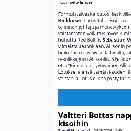
Kuva:
Getty Images
Formulataivaalta putosi keskivi
Räikkösen
Lotus-tallin isoista m
tekninen johtaja ja menestyksen 
väistämätön vaikutus myös Kimin 
huhuttu Red Bullille
Sebastian V
viimeistä sesonkiaan. Allisonin 
heikkenisi massiivisella tavalla, s
tekniikkaguru Allisoniin.
Sky Spor
että ”Kimi ei ole tyytyväinen Allis
Lotuksella enää tämän kauden j
voittaa ja Lotus ei sitä pysty tar
Valtteri Bottas na
kisoihin
Taneli Niinimäki
|
06.08.2026
12:49