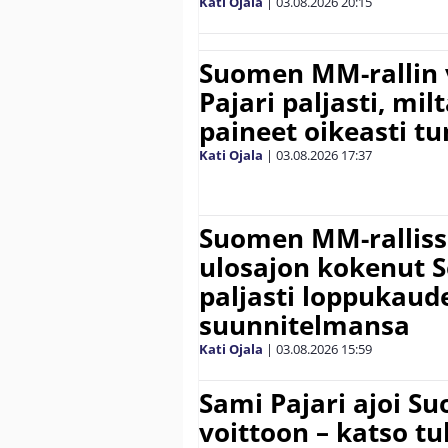
Kati Ojala
|
03.08.2026
20:15
Suomen MM-rallin 
Pajari paljasti, milt
paineet oikeasti tu
Kati Ojala
|
03.08.2026
17:37
Suomen MM-ralliss
ulosajon kokenut S
paljasti loppukaud
suunnitelmansa
Kati Ojala
|
03.08.2026
15:59
Sami Pajari ajoi S
voittoon – katso tu