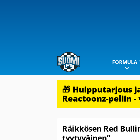
FORMULA 
🎁 Huipputarjous 
Reactoonz-peliin - 
Räikkösen Red Bullin 
tyytyväinen”