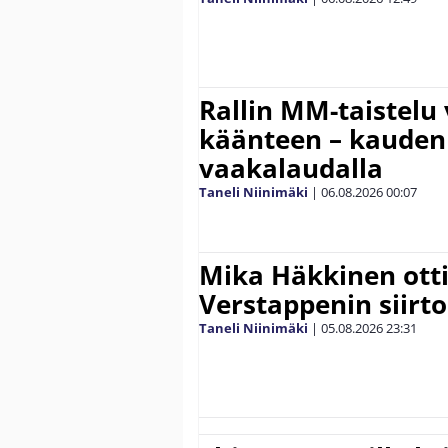
Rallin MM-taistelu 
käänteen – kauden
vaakalaudalla
Taneli Niinimäki
|
06.08.2026
00:07
Mika Häkkinen ott
Verstappenin siirt
Taneli Niinimäki
|
05.08.2026
23:31