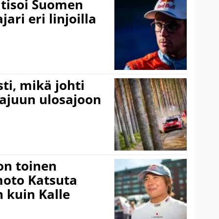
itisoi Suomen
ari eri linjoilla
ti, mikä johti
rajuun ulosajoon
on toinen
amoto Katsuta
 kuin Kalle