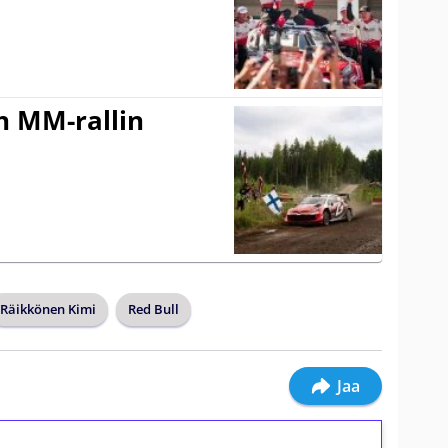
n MM-rallin
Räikkönen Kimi
Red Bull
Jaa