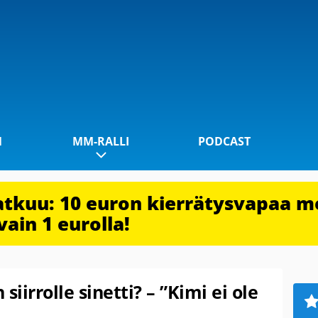
1
MM-RALLI
PODCAST
jatkuu: 10 euron kierrätysvapaa m
vain 1 eurolla!
siirrolle sinetti? – ”Kimi ei ole