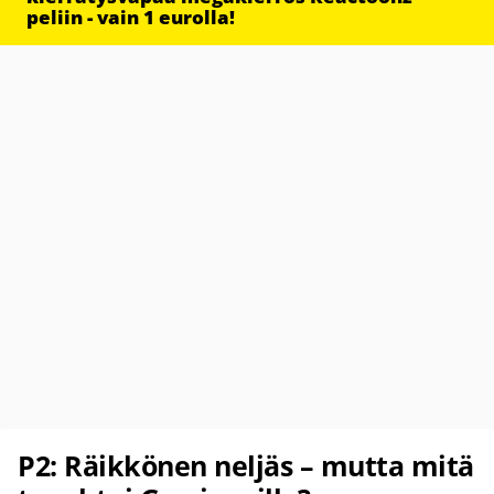
peliin - vain 1 eurolla!
P2: Räikkönen neljäs – mutta mitä