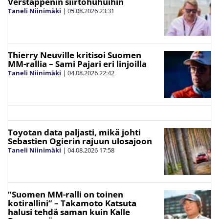
Verstappenin siirtohuhuihin
Taneli Niinimäki
|
05.08.2026
23:31
Thierry Neuville kritisoi Suomen
MM-rallia – Sami Pajari eri linjoilla
Taneli Niinimäki
|
04.08.2026
22:42
Toyotan data paljasti, mikä johti
Sebastien Ogierin rajuun ulosajoon
Taneli Niinimäki
|
04.08.2026
17:58
”Suomen MM-ralli on toinen
kotirallini” – Takamoto Katsuta
halusi tehdä saman kuin Kalle