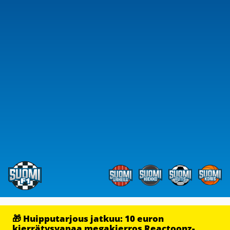
🎁 Huipputarjous jatkuu: 10 euron
kierrätysvapaa megakierros Reactoonz-