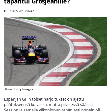
tapahtui Grosjeanille?
Olli
10.05.2013
16:47
Kuva:
Getty Images
Espanjan GP:n toiset harjoitukset on ajettu
päätökseensä kuivassa, mutta pilvisessä säässä.
Session ja samalla viikonlopun tähän asti nopein oli