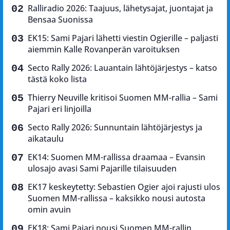
Ralliradio 2026: Taajuus, lähetysajat, juontajat ja
Bensaa Suonissa
EK15: Sami Pajari lähetti viestin Ogierille – paljasti
aiemmin Kalle Rovanperän varoituksen
Secto Rally 2026: Lauantain lähtöjärjestys – katso
tästä koko lista
Thierry Neuville kritisoi Suomen MM-rallia – Sami
Pajari eri linjoilla
Secto Rally 2026: Sunnuntain lähtöjärjestys ja
aikataulu
EK14: Suomen MM-rallissa draamaa – Evansin
ulosajo avasi Sami Pajarille tilaisuuden
EK17 keskeytetty: Sebastien Ogier ajoi rajusti ulos
Suomen MM-rallissa – kaksikko nousi autosta
omin avuin
EK18: Sami Pajari nousi Suomen MM-rallin