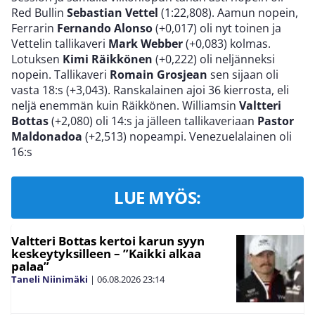
Red Bullin
Sebastian Vettel
(1:22,808). Aamun nopein,
Ferrarin
Fernando Alonso
(+0,017) oli nyt toinen ja
Vettelin tallikaveri
Mark Webber
(+0,083) kolmas.
Lotuksen
Kimi Räikkönen
(+0,222) oli neljänneksi
nopein. Tallikaveri
Romain Grosjean
sen sijaan oli
vasta 18:s (+3,043). Ranskalainen ajoi 36 kierrosta, eli
neljä enemmän kuin Räikkönen. Williamsin
Valtteri
Bottas
(+2,080) oli 14:s ja jälleen tallikaveriaan
Pastor
Maldonadoa
(+2,513) nopeampi. Venezuelalainen oli
16:s
LUE MYÖS:
Valtteri Bottas kertoi karun syyn
keskeytyksilleen – ”Kaikki alkaa
palaa”
Taneli Niinimäki
|
06.08.2026
23:14