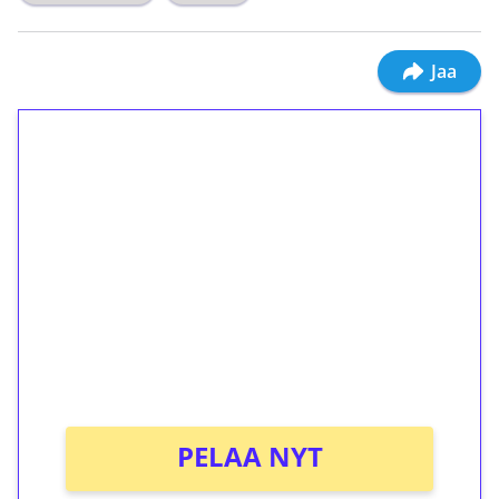
Jaa
1€ = 10€ arvosta
ilmaiskierroksia ilman
kierrätystä!
Talleta 1€
Saat heti 50 ilmaiskierrosta Tuohi 1000 -
peliin (arvo 0,20€ per kierros)!
Ei kierrätysvaatimusta!
PELAA NYT