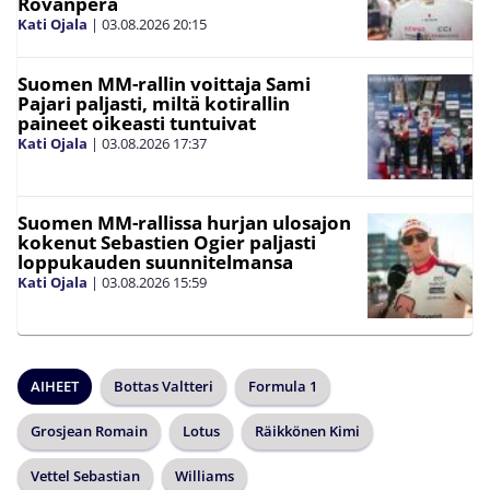
Rovanperä
Kati Ojala
|
03.08.2026
20:15
Suomen MM-rallin voittaja Sami
Pajari paljasti, miltä kotirallin
paineet oikeasti tuntuivat
Kati Ojala
|
03.08.2026
17:37
Suomen MM-rallissa hurjan ulosajon
kokenut Sebastien Ogier paljasti
loppukauden suunnitelmansa
Kati Ojala
|
03.08.2026
15:59
AIHEET
Bottas Valtteri
Formula 1
Grosjean Romain
Lotus
Räikkönen Kimi
Vettel Sebastian
Williams