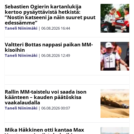
Sebastien Ogierin kartanlukija
kertoo pysäyttävistä hetkistä:
”Nostin katseeni ja näin suuret puut
edessämme”
Taneli Niinimäki
|
06.08.2026
16:44
Valtteri Bottas nappasi paikan MM-
kisoihin
Taneli Niinimäki
|
06.08.2026
12:49
Rallin MM-taistelu voi saada ison
käänteen – kauden päätöskisa
vaakalaudalla
Taneli Niinimäki
|
06.08.2026
00:07
Mika Häkkinen otti kantaa Max