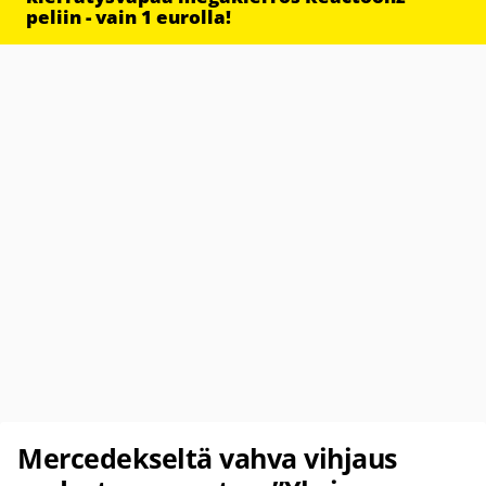
peliin - vain 1 eurolla!
Mercedekseltä vahva vihjaus