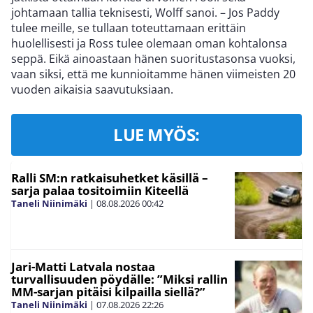
johtamaan tallia teknisesti, Wolff sanoi. – Jos Paddy
tulee meille, se tullaan toteuttamaan erittäin
huolellisesti ja Ross tulee olemaan oman kohtalonsa
seppä. Eikä ainoastaan hänen suoritustasonsa vuoksi,
vaan siksi, että me kunnioitamme hänen viimeisten 20
vuoden aikaisia saavutuksiaan.
LUE MYÖS:
Ralli SM:n ratkaisuhetket käsillä –
sarja palaa tositoimiin Kiteellä
Taneli Niinimäki
|
08.08.2026
00:42
Jari-Matti Latvala nostaa
turvallisuuden pöydälle: ”Miksi rallin
MM-sarjan pitäisi kilpailla siellä?”
Taneli Niinimäki
|
07.08.2026
22:26