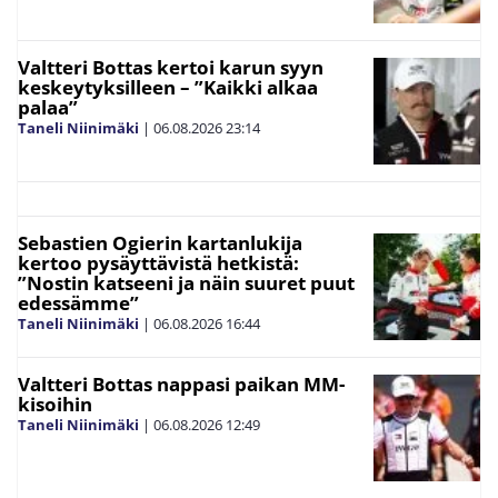
Valtteri Bottas kertoi karun syyn
keskeytyksilleen – ”Kaikki alkaa
palaa”
Taneli Niinimäki
|
06.08.2026
23:14
Sebastien Ogierin kartanlukija
kertoo pysäyttävistä hetkistä:
”Nostin katseeni ja näin suuret puut
edessämme”
Taneli Niinimäki
|
06.08.2026
16:44
Valtteri Bottas nappasi paikan MM-
kisoihin
Taneli Niinimäki
|
06.08.2026
12:49