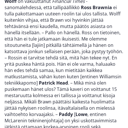
Wolff
on vakuuttanut
Financial Times
-
sanomalehdessä, että tallipäällikkö
Ross Brawnia
ei
tulla pakottamaan uuteen roolin tai ulos tallista. Wolff
kuitenkin vihjaa, että Brawn voi hyvinkin jättää
tehtävänsä ensi kaudella, mutta päätös asiasta on
hänellä itsellään. – Pallo on hänellä. Ross on tietoinen,
että hän ei tule jatkamaan ikuisesti. Me olemme
sitoutuneita [lajiin] pitkällä tähtäimellä ja hänen on
katsottava jonkun sellaisen perään, joka pystyy työhön.
– Rossin ei tarvitse tehdä sitä, mitä hän tekee nyt. En
yritä puskea häntä pois. Hän ei ole varma, haluaako
hän edes tehdä samaa, kun mietitään kaikkea
matkustamista, vähän kuten kuten [entinen Williamsin
tekniikkapomo]
Patrick Head
. – Mikä minä olen
puskemaan hänet ulos? Tämä kaveri on voittanut 15
mestaruutta kolmessa eri tallissa ja voittanut kisoja
neljässä. Mikäli Brawn päättäisi kaikesta huolimatta
jättää nykyisen roolinsa, itävaltalaisella on mielessä
vaihtoehto korvaajaksi. –
Paddy
[
Lowe
, entinen
McLarenin tekninenjohtaja] on yksi uskottavimmista
jätkistä ottamaan korkea-arvoinen rooli sekä