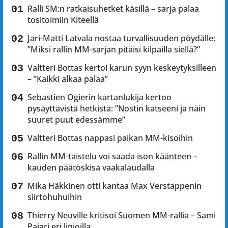
Ralli SM:n ratkaisuhetket käsillä – sarja palaa
tositoimiin Kiteellä
Jari-Matti Latvala nostaa turvallisuuden pöydälle:
”Miksi rallin MM-sarjan pitäisi kilpailla siellä?”
Valtteri Bottas kertoi karun syyn keskeytyksilleen
– ”Kaikki alkaa palaa”
Sebastien Ogierin kartanlukija kertoo
pysäyttävistä hetkistä: ”Nostin katseeni ja näin
suuret puut edessämme”
Valtteri Bottas nappasi paikan MM-kisoihin
Rallin MM-taistelu voi saada ison käänteen –
kauden päätöskisa vaakalaudalla
Mika Häkkinen otti kantaa Max Verstappenin
siirtohuhuihin
Thierry Neuville kritisoi Suomen MM-rallia – Sami
Pajari eri linjoilla