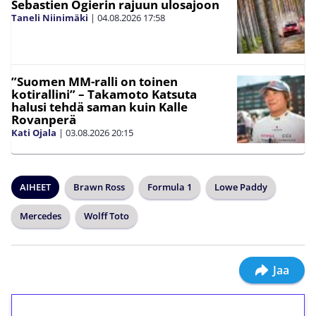
Sebastien Ogierin rajuun ulosajoon
Taneli Niinimäki
|
04.08.2026
17:58
”Suomen MM-ralli on toinen
kotirallini” – Takamoto Katsuta
halusi tehdä saman kuin Kalle
Rovanperä
Kati Ojala
|
03.08.2026
20:15
AIHEET
Brawn Ross
Formula 1
Lowe Paddy
Mercedes
Wolff Toto
Jaa