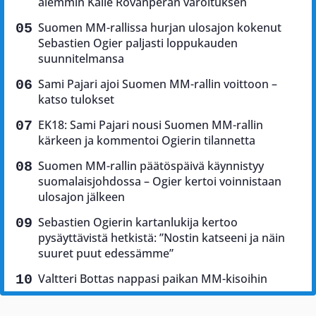
aiemmin Kalle Rovanperän varoituksen
Suomen MM-rallissa hurjan ulosajon kokenut
Sebastien Ogier paljasti loppukauden
suunnitelmansa
Sami Pajari ajoi Suomen MM-rallin voittoon –
katso tulokset
EK18: Sami Pajari nousi Suomen MM-rallin
kärkeen ja kommentoi Ogierin tilannetta
Suomen MM-rallin päätöspäivä käynnistyy
suomalaisjohdossa – Ogier kertoi voinnistaan
ulosajon jälkeen
Sebastien Ogierin kartanlukija kertoo
pysäyttävistä hetkistä: ”Nostin katseeni ja näin
suuret puut edessämme”
Valtteri Bottas nappasi paikan MM-kisoihin