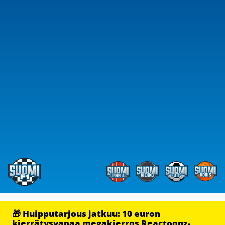
🎁 Huipputarjous jatkuu: 10 euron
kierrätysvapaa megakierros Reactoonz-