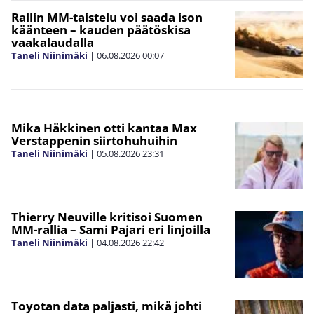
Rallin MM-taistelu voi saada ison
käänteen – kauden päätöskisa
vaakalaudalla
Taneli Niinimäki
|
06.08.2026
00:07
Mika Häkkinen otti kantaa Max
Verstappenin siirtohuhuihin
Taneli Niinimäki
|
05.08.2026
23:31
Thierry Neuville kritisoi Suomen
MM-rallia – Sami Pajari eri linjoilla
Taneli Niinimäki
|
04.08.2026
22:42
Toyotan data paljasti, mikä johti