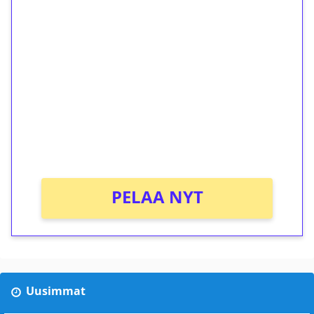
1€ = 10€ arvosta
ilmaiskierroksia ilman
kierrätystä!
Talleta 1€
Saat heti 50 ilmaiskierrosta Tuohi 1000 -
peliin (arvo 0,20€ per kierros)!
Ei kierrätysvaatimusta!
PELAA NYT
Uusimmat