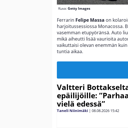
Kuva:
Getty Images
Ferrarin
Felipe Massa
on kolaroi
harjoitussessiossa Monacossa. Br
vasemman etupyöränsä. Auto liuku
mikä aiheutti lisää vaurioita aut
vaikuttaisi olevan enemmän kuin 
tuntia aikaa.
Valtteri Bottakselt
epäilijöille: ”Parha
vielä edessä”
Taneli Niinimäki
|
08.08.2026
15:42