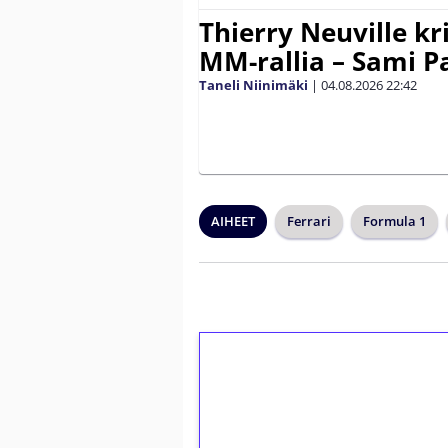
Thierry Neuville kr
MM-rallia – Sami Paj
Taneli Niinimäki
|
04.08.2026
22:42
AIHEET
Ferrari
Formula 1
1€ = 10€ arvosta 
kierrätystä!