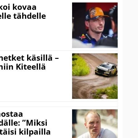
koi kovaa
lle tähdelle
hetket käsillä –
iin Kiteellä
nostaa
älle: ”Miksi
äisi kilpailla