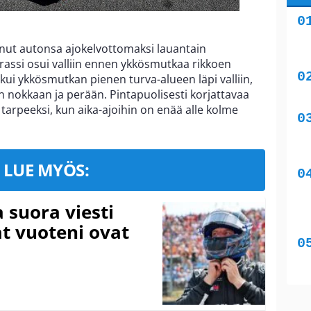
nut autonsa ajokelvottomaksi lauantain
assi osui valliin ennen ykkösmutkaa rikkoen
i ykkösmutkan pienen turva-alueen läpi valliin,
on nokkaan ja perään. Pintapuolisesti korjattavaa
tarpeeksi, kun aika-ajoihin on enää alle kolme
LUE MYÖS:
a suora viesti
at vuoteni ovat