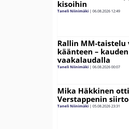
kisoihin
Taneli Niinimäki
|
06.08.2026
12:49
Rallin MM-taistelu 
käänteen – kauden
vaakalaudalla
Taneli Niinimäki
|
06.08.2026
00:07
Mika Häkkinen ott
Verstappenin siirt
Taneli Niinimäki
|
05.08.2026
23:31