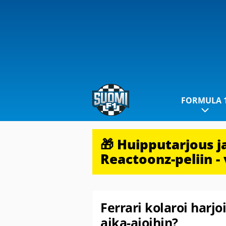
FORMULA 
🎁 Huipputarjous 
Reactoonz-peliin - 
Ferrari kolaroi harjo
aika-ajoihin?