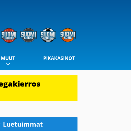
MUUT
PIKAKASINOT
egakierros
Luetuimmat