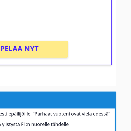
osta Tuohi 1000 -peliin (arvo 0,20€ per
PELAA NYT
esti epäilijöille: ”Parhaat vuoteni ovat vielä edessä”
ylistystä F1:n nuorelle tähdelle