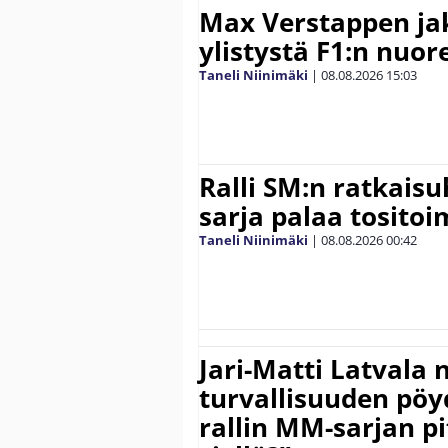
Max Verstappen ja
ylistystä F1:n nuore
Taneli Niinimäki
|
08.08.2026
15:03
Ralli SM:n ratkaisu
sarja palaa tositoim
Taneli Niinimäki
|
08.08.2026
00:42
Jari-Matti Latvala 
turvallisuuden pöyd
rallin MM-sarjan pit