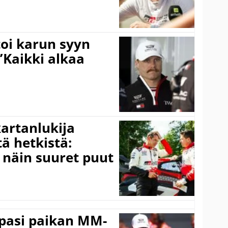
toi karun syyn
”Kaikki alkaa
kartanlukija
ä hetkistä:
a näin suuret puut
ppasi paikan MM-