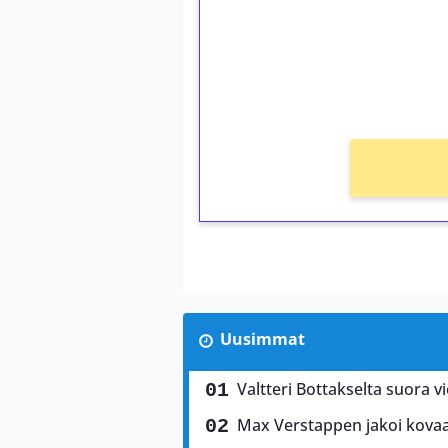
Talleta 1€
Saat heti 50 ilmaiskierr
kierros)!
Ei kierrätysvaatimusta!
Uusimmat
Valtteri Bottakselta suora vi
Max Verstappen jakoi kovaa 