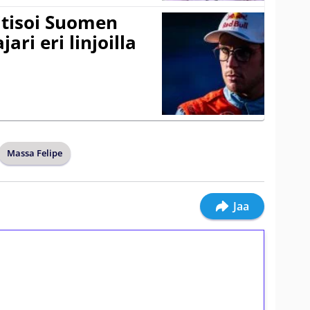
itisoi Suomen
ari eri linjoilla
Massa Felipe
Jaa
ilmaiskierroksia ilman