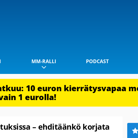
1
MM-RALLI
PODCAST
jatkuu: 10 euron kierrätysvapaa m
vain 1 eurolla!
ituksissa – ehditäänkö korjata