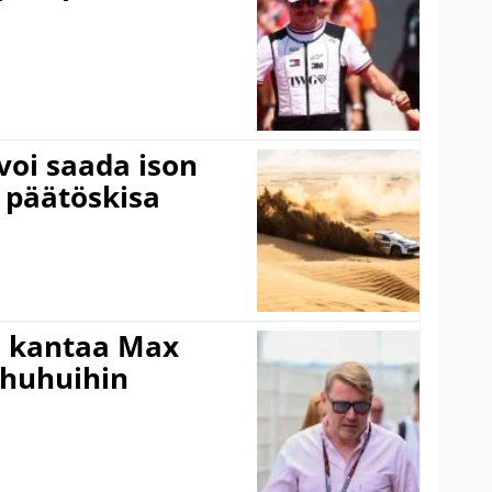
voi saada ison
 päätöskisa
i kantaa Max
ohuhuihin