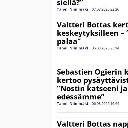
siellä?”
Taneli Niinimäki
|
07.08.2026
22:26
Valtteri Bottas ker
keskeytyksilleen – 
palaa”
Taneli Niinimäki
|
06.08.2026
23:14
Sebastien Ogierin 
kertoo pysäyttävist
”Nostin katseeni j
edessämme”
Taneli Niinimäki
|
06.08.2026
16:44
Valtteri Bottas na