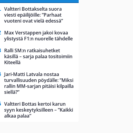
Valtteri Bottakselta suora
viesti epäilijöille: ”Parhaat
vuoteni ovat vielä edessä”
Max Verstappen jakoi kovaa
ylistystä F1:n nuorelle tähdelle
Ralli SM:n ratkaisuhetket
käsillä – sarja palaa tositoimiin
Kiteellä
Jari-Matti Latvala nostaa
turvallisuuden pöydälle: ”Miksi
rallin MM-sarjan pitäisi kilpailla
siellä?”
Valtteri Bottas kertoi karun
syyn keskeytyksilleen – ”Kaikki
alkaa palaa”