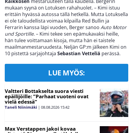
Räikkösen
mestaruuteen tällä kaudella. Bergerin
mukaan syynä on Lotuksen rahahuolet. – Kimi istuu
erittäin hyvässä autossa tällä hetkellä. Mutta Lotuksella
ei ole taloudellista voimaa kilpailla Red Bullin ja
Ferrarin kanssa läpi vuoden, Berger sanoo
Auto Motor
und Sportille
. – Kimi tekee sen epämukavaksi heille,
hän tulee voittamaan kisoja, mutta hän ei taistele
maailmanmestaruudesta. Neljän GP:m jälkeen Kimi on
10 pistettä sarjajohtaja
Sebastian Vetteliä
perässä.
LUE MYÖS:
Valtteri Bottakselta suora viesti
epäilijöille: ”Parhaat vuoteni ovat
vielä edessä”
Taneli Niinimäki
|
08.08.2026
15:42
Max Verstappen jakoi kovaa