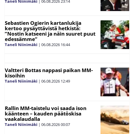
Taneli Niinimäki
|
06.08.2026
23:14
Sebastien Ogierin kartanlukija
kertoo pysäyttävistä hetkistä:
”Nostin katseeni ja näin suuret puut
edessämme”
Taneli Niinimäki
|
06.08.2026
16:44
Valtteri Bottas nappasi paikan MM-
kisoihin
Taneli Niinimäki
|
06.08.2026
12:49
Rallin MM-taistelu voi saada ison
käänteen – kauden päätöskisa
vaakalaudalla
Taneli Niinimäki
|
06.08.2026
00:07