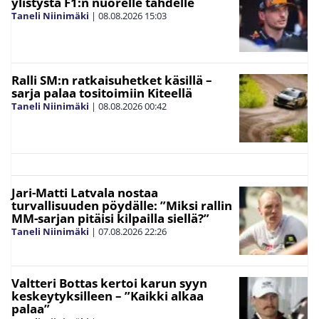
ylistystä F1:n nuorelle tähdelle
Taneli Niinimäki
|
08.08.2026
15:03
Ralli SM:n ratkaisuhetket käsillä –
sarja palaa tositoimiin Kiteellä
Taneli Niinimäki
|
08.08.2026
00:42
Jari-Matti Latvala nostaa
turvallisuuden pöydälle: ”Miksi rallin
MM-sarjan pitäisi kilpailla siellä?”
Taneli Niinimäki
|
07.08.2026
22:26
Valtteri Bottas kertoi karun syyn
keskeytyksilleen – ”Kaikki alkaa
palaa”