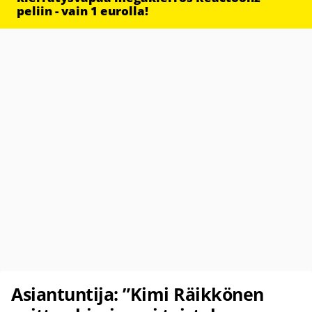
peliin - vain 1 eurolla!
Asiantuntija: ”Kimi Räikkönen