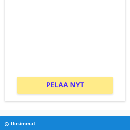
1€ = 10€ arvosta
ilmaiskierroksia ilman
kierrätystä!
Talleta 1€
Saat heti 50 ilmaiskierrosta Tuohi 1000 -
peliin (arvo 0,20€ per kierros)!
Ei kierrätysvaatimusta!
PELAA NYT
Uusimmat