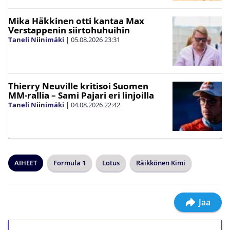
Mika Häkkinen otti kantaa Max
Verstappenin siirtohuhuihin
Taneli Niinimäki
|
05.08.2026
23:31
Thierry Neuville kritisoi Suomen
MM-rallia – Sami Pajari eri linjoilla
Taneli Niinimäki
|
04.08.2026
22:42
AIHEET
Formula 1
Lotus
Räikkönen Kimi
Jaa