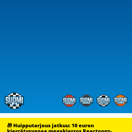
🎁 Huipputarjous jatkuu: 10 euron
kierrätysvapaa megakierros Reactoonz-