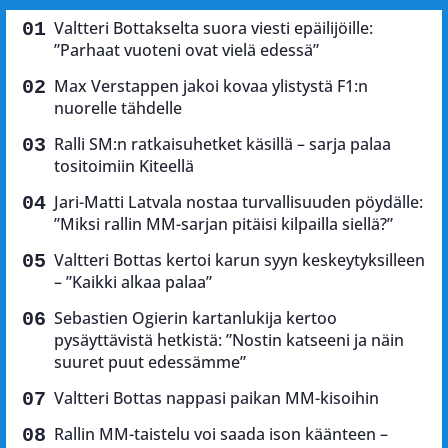
Valtteri Bottakselta suora viesti epäilijöille:
”Parhaat vuoteni ovat vielä edessä”
Max Verstappen jakoi kovaa ylistystä F1:n
nuorelle tähdelle
Ralli SM:n ratkaisuhetket käsillä – sarja palaa
tositoimiin Kiteellä
Jari-Matti Latvala nostaa turvallisuuden pöydälle:
”Miksi rallin MM-sarjan pitäisi kilpailla siellä?”
Valtteri Bottas kertoi karun syyn keskeytyksilleen
– ”Kaikki alkaa palaa”
Sebastien Ogierin kartanlukija kertoo
pysäyttävistä hetkistä: ”Nostin katseeni ja näin
suuret puut edessämme”
Valtteri Bottas nappasi paikan MM-kisoihin
Rallin MM-taistelu voi saada ison käänteen –