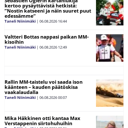
Sebastien Ogierin kartanlukija
kertoo pysäyttävistä hetkistä:
”Nostin katseeni ja näin suuret puut
edessämme”
Taneli Niinimäki
|
06.08.2026
16:44
Valtteri Bottas nappasi paikan MM-
kisoihin
Taneli Niinimäki
|
06.08.2026
12:49
Rallin MM-taistelu voi saada ison
käänteen – kauden päätöskisa
vaakalaudalla
Taneli Niinimäki
|
06.08.2026
00:07
Mika Häkkinen otti kantaa Max
Verstappenin siirtohuhuihin