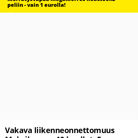
peliin - vain 1 eurolla!
Vakava liikenneonnettomuus