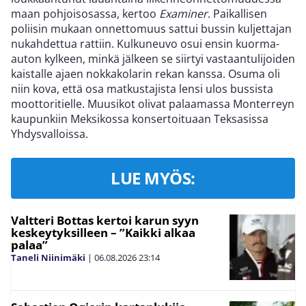
maan pohjoisosassa, kertoo
Examiner
. Paikallisen
poliisin mukaan onnettomuus sattui bussin kuljettajan
nukahdettua rattiin. Kulkuneuvo osui ensin kuorma-
auton kylkeen, minkä jälkeen se siirtyi vastaantulijoiden
kaistalle ajaen nokkakolarin rekan kanssa. Osuma oli
niin kova, että osa matkustajista lensi ulos bussista
moottoritielle. Muusikot olivat palaamassa Monterreyn
kaupunkiin Meksikossa konsertoituaan Teksasissa
Yhdysvalloissa.
LUE MYÖS:
Valtteri Bottas kertoi karun syyn
keskeytyksilleen – ”Kaikki alkaa
palaa”
Taneli Niinimäki
|
06.08.2026
23:14