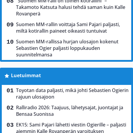
”Suomen MM-ralli on toinen kotirallini” –
Takamoto Katsuta halusi tehdä saman kuin Kalle
Rovanperä
Suomen MM-rallin voittaja Sami Pajari paljasti,
miltä kotirallin paineet oikeasti tuntuivat
Suomen MM-rallissa hurjan ulosajon kokenut
Sebastien Ogier paljasti loppukauden
suunnitelmansa
Luetuimmat
Toyotan data paljasti, mikä johti Sebastien Ogierin
rajuun ulosajoon
Ralliradio 2026: Taajuus, lähetysajat, juontajat ja
Bensaa Suonissa
EK15: Sami Pajari lähetti viestin Ogierille – paljasti
aiemmin Kalle Rovanperän varoituksen