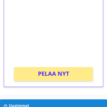
1€ = 10€ arvosta
ilmaiskierroksia ilman
kierrätystä!
Talleta 1€
Saat heti 50 ilmaiskierrosta Tuohi 1000 -
peliin (arvo 0,20€ per kierros)!
Ei kierrätysvaatimusta!
PELAA NYT
Uusimmat