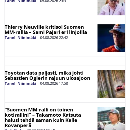
Taneli Niinimäki
|
05.08.2026
23:31
Thierry Neuville kritisoi Suomen
MM-rallia – Sami Pajari eri linjoilla
Taneli Niinimäki
|
04.08.2026
22:42
Toyotan data paljasti, mikä johti
Sebastien Ogierin rajuun ulosajoon
Taneli Niinimäki
|
04.08.2026
17:58
”Suomen MM-ralli on toinen
kotirallini” – Takamoto Katsuta
halusi tehdä saman kuin Kalle
Rovanperä