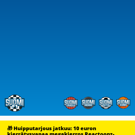
🎁 Huipputarjous jatkuu: 10 euron
kierrätysvapaa megakierros Reactoonz-