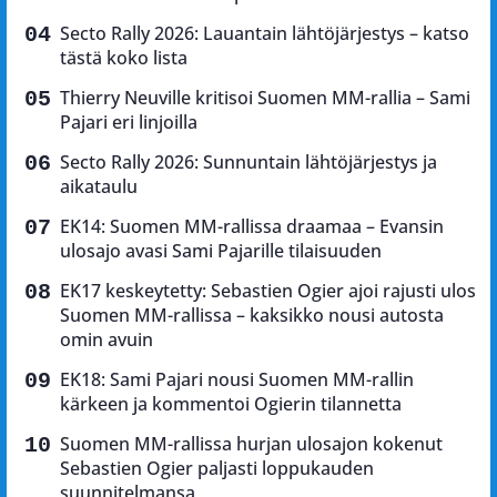
Secto Rally 2026: Lauantain lähtöjärjestys – katso
tästä koko lista
Thierry Neuville kritisoi Suomen MM-rallia – Sami
Pajari eri linjoilla
Secto Rally 2026: Sunnuntain lähtöjärjestys ja
aikataulu
EK14: Suomen MM-rallissa draamaa – Evansin
ulosajo avasi Sami Pajarille tilaisuuden
EK17 keskeytetty: Sebastien Ogier ajoi rajusti ulos
Suomen MM-rallissa – kaksikko nousi autosta
omin avuin
EK18: Sami Pajari nousi Suomen MM-rallin
kärkeen ja kommentoi Ogierin tilannetta
Suomen MM-rallissa hurjan ulosajon kokenut
Sebastien Ogier paljasti loppukauden
suunnitelmansa