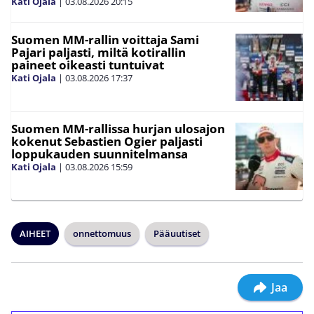
Kati Ojala
|
03.08.2026
20:15
Suomen MM-rallin voittaja Sami
Pajari paljasti, miltä kotirallin
paineet oikeasti tuntuivat
Kati Ojala
|
03.08.2026
17:37
Suomen MM-rallissa hurjan ulosajon
kokenut Sebastien Ogier paljasti
loppukauden suunnitelmansa
Kati Ojala
|
03.08.2026
15:59
AIHEET
onnettomuus
Pääuutiset
Jaa