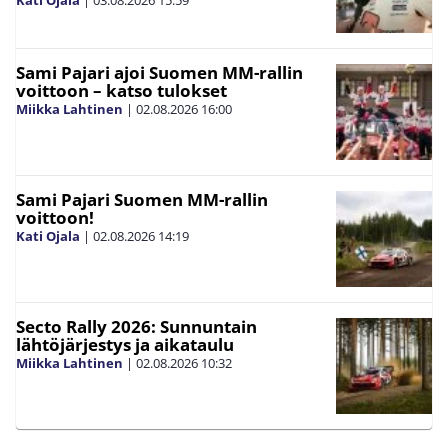
Kati Ojala
|
03.08.2026
15:59
Sami Pajari ajoi Suomen MM-rallin
voittoon – katso tulokset
Miikka Lahtinen
|
02.08.2026
16:00
Sami Pajari Suomen MM-rallin
voittoon!
Kati Ojala
|
02.08.2026
14:19
Secto Rally 2026: Sunnuntain
lähtöjärjestys ja aikataulu
Miikka Lahtinen
|
02.08.2026
10:32