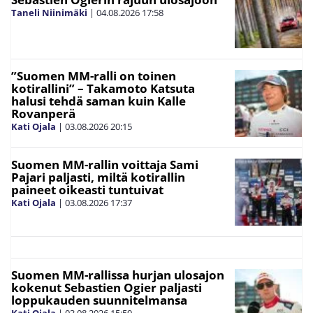
Taneli Niinimäki
|
04.08.2026
17:58
”Suomen MM-ralli on toinen
kotirallini” – Takamoto Katsuta
halusi tehdä saman kuin Kalle
Rovanperä
Kati Ojala
|
03.08.2026
20:15
Suomen MM-rallin voittaja Sami
Pajari paljasti, miltä kotirallin
paineet oikeasti tuntuivat
Kati Ojala
|
03.08.2026
17:37
Suomen MM-rallissa hurjan ulosajon
kokenut Sebastien Ogier paljasti
loppukauden suunnitelmansa