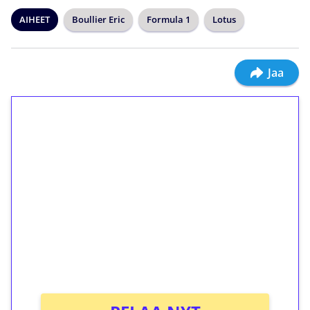
AIHEET
Boullier Eric
Formula 1
Lotus
Jaa
1€ = 10€ arvosta
ilmaiskierroksia ilman
kierrätystä!
Talleta 1€
Saat heti 50 ilmaiskierrosta Tuohi 1000 -
peliin (arvo 0,20€ per kierros)!
Ei kierrätysvaatimusta!