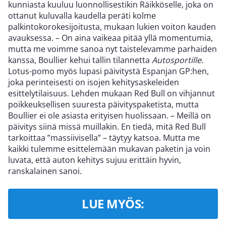
kunniasta kuuluu luonnollisestikin Räikköselle, joka on
ottanut kuluvalla kaudella peräti kolme
palkintokorokesijoitusta, mukaan lukien voiton kauden
avauksessa. – On aina vaikeaa pitää yllä momentumia,
mutta me voimme sanoa nyt taistelevamme parhaiden
kanssa, Boullier kehui tallin tilannetta
Autosportille
.
Lotus-pomo myös lupasi päivitystä Espanjan GP:hen,
joka perinteisesti on isojen kehitysaskeleiden
esittelytilaisuus. Lehden mukaan Red Bull on vihjannut
poikkeuksellisen suuresta päivityspaketista, mutta
Boullier ei ole asiasta erityisen huolissaan. – Meillä on
päivitys siinä missä muillakin. En tiedä, mitä Red Bull
tarkoittaa ”massiivisella” – täytyy katsoa. Mutta me
kaikki tulemme esittelemään mukavan paketin ja voin
luvata, että auton kehitys sujuu erittäin hyvin,
ranskalainen sanoi.
LUE MYÖS: