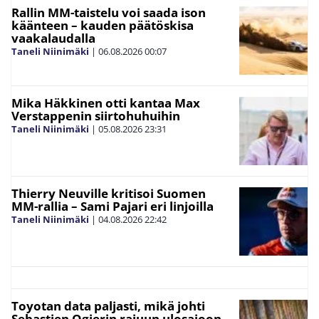
Rallin MM-taistelu voi saada ison
käänteen – kauden päätöskisa
vaakalaudalla
Taneli Niinimäki
|
06.08.2026
00:07
Mika Häkkinen otti kantaa Max
Verstappenin siirtohuhuihin
Taneli Niinimäki
|
05.08.2026
23:31
Thierry Neuville kritisoi Suomen
MM-rallia – Sami Pajari eri linjoilla
Taneli Niinimäki
|
04.08.2026
22:42
Toyotan data paljasti, mikä johti
Sebastien Ogierin rajuun ulosajoon