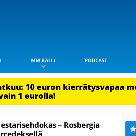
1
MM-RALLI
PODCAST
jatkuu: 10 euron kierrätysvapaa m
vain 1 eurolla!
estarisehdokas – Rosbergia
rcedeksellä