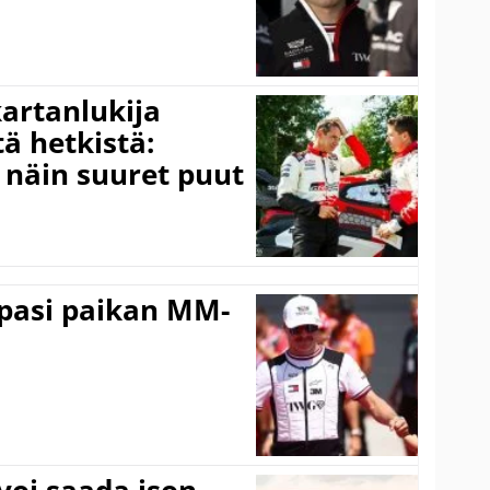
kartanlukija
ä hetkistä:
a näin suuret puut
ppasi paikan MM-
voi saada ison