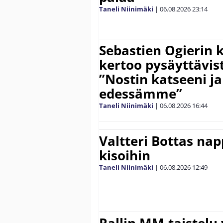
Taneli Niinimäki
|
06.08.2026
23:14
Sebastien Ogierin 
kertoo pysäyttävist
”Nostin katseeni j
edessämme”
Taneli Niinimäki
|
06.08.2026
16:44
Valtteri Bottas na
kisoihin
Taneli Niinimäki
|
06.08.2026
12:49
Rallin MM-taistelu 