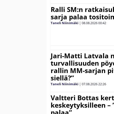
Ralli SM:n ratkaisu
sarja palaa tositoim
Taneli Niinimäki
|
08.08.2026
00:42
Jari-Matti Latvala 
turvallisuuden pöyd
rallin MM-sarjan pit
siellä?”
Taneli Niinimäki
|
07.08.2026
22:26
Valtteri Bottas ker
keskeytyksilleen – 
palaa”