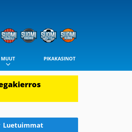
MUUT
PIKAKASINOT
egakierros
Luetuimmat