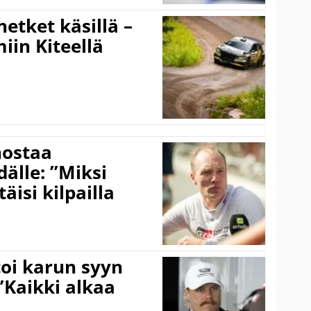
hetket käsillä –
iin Kiteellä
nostaa
älle: ”Miksi
äisi kilpailla
toi karun syyn
”Kaikki alkaa