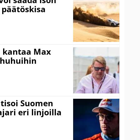
 päätöskisa
i kantaa Max
ohuhuihin
itisoi Suomen
ari eri linjoilla