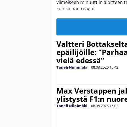
viimeiseen minuuttiin aloitteen 
kuinka hän reagoi.
Valtteri Bottakselt
epäilijöille: ”Parha
vielä edessä”
Taneli Niinimäki
|
08.08.2026
15:42
Max Verstappen ja
ylistystä F1:n nuore
Taneli Niinimäki
|
08.08.2026
15:03