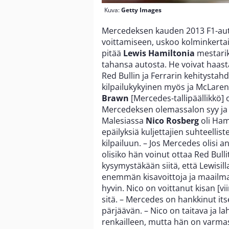
Kuva:
Getty Images
Mercedeksen kauden 2013 F1-au
voittamiseen, uskoo kolminkert
pitää
Lewis Hamiltonia
mestarik
tahansa autosta. He voivat haast
Red Bullin ja Ferrarin kehitystahd
kilpailukykyinen myös ja McLaren
Brawn
[Mercedes-tallipäällikkö]
Mercedeksen olemassalon syy ja he
Malesiassa
Nico Rosberg
oli Ham
epäilyksiä kuljettajien suhteellist
kilpailuun. – Jos Mercedes olisi 
olisiko hän voinut ottaa Red Bulli
kysymystäkään siitä, että Lewisil
enemmän kisavoittoja ja maailm
hyvin. Nico on voittanut kisan [v
sitä. – Mercedes on hankkinut itse
pärjäävän. – Nico on taitava ja la
renkailleen, mutta hän on varmas