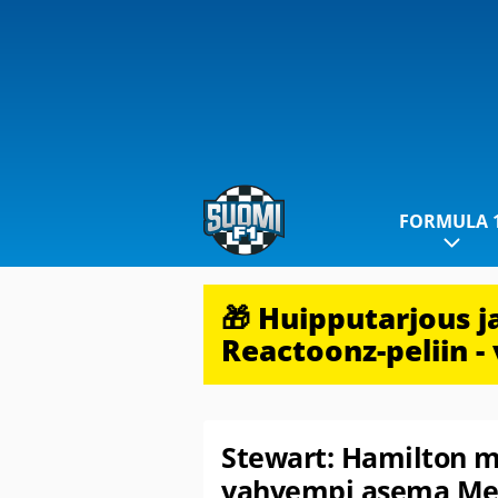
FORMULA 
🎁 Huipputarjous 
Reactoonz-peliin - 
Stewart: Hamilton m
vahvempi asema Me