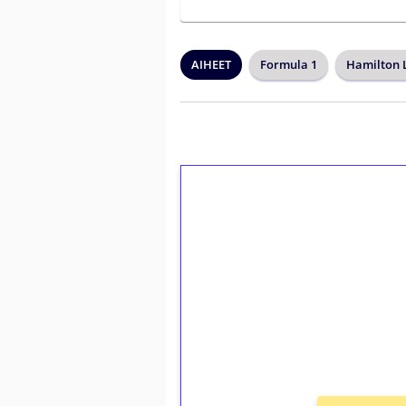
AIHEET
Formula 1
Hamilton 
1€ = 10€ arvosta 
kierrätystä!
Talleta 1€
Saat heti 50 ilmaiskierr
kierros)!
Ei kierrätysvaatimusta!