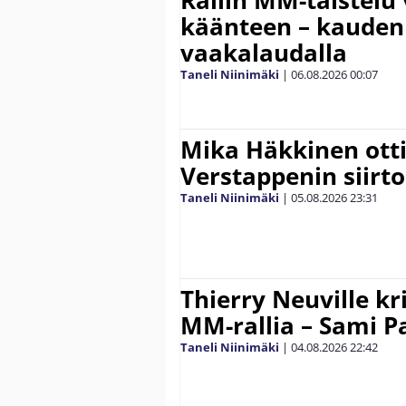
käänteen – kauden
vaakalaudalla
Taneli Niinimäki
|
06.08.2026
00:07
Mika Häkkinen ott
Verstappenin siirt
Taneli Niinimäki
|
05.08.2026
23:31
Thierry Neuville kr
MM-rallia – Sami Paj
Taneli Niinimäki
|
04.08.2026
22:42