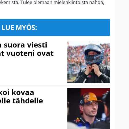
tekemistä. Tulee olemaan mielenkiintoista nähdä,
LUE MYÖS:
a suora viesti
at vuoteni ovat
koi kovaa
lle tähdelle