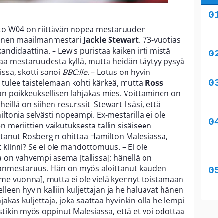
to W04 on riittävän nopea mestaruuden
ainen maailmanmestari
Jackie Stewart
. 73-vuotias
andidaattina. – Lewis puristaa kaiken irti mistä
aa mestaruudesta kyllä, mutta heidän täytyy pysyä
issa, skotti sanoi
BBC:lle
. – Lotus on hyvin
 tulee taistelemaan kohti kärkeä, mutta
Ross
 on poikkeuksellisen lahjakas mies. Voittaminen on
illä on siihen resurssit. Stewart lisäsi, että
iltonia selvästi nopeampi. Ex-mestarilla ei ole
en meriittien vaikutuksesta tallin sisäiseen
antanut Rosbergin ohittaa Hamilton Malesiassa,
t kiinni? Se ei ole mahdottomuus. – Ei ole
la on vahvempi asema [tallissa]: hänellä on
anmestaruus. Hän on myös aloittanut kauden
iime vuonna], mutta ei ole vielä kyennyt toistamaan
lleen hyvin kalliin kuljettajan ja he haluavat hänen
hjakas kuljettaja, joka saattaa hyvinkin olla hellempi
tikin myös oppinut Malesiassa, että et voi odottaa