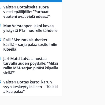
Valtteri Bottakselta suora
viesti epäilijöille: ”Parhaat
vuoteni ovat vielä edessä”
Max Verstappen jakoi kovaa
ylistystä F1:n nuorelle tähdelle
Ralli SM:n ratkaisuhetket
käsillä – sarja palaa tositoimiin
Kiteellä
Jari-Matti Latvala nostaa
turvallisuuden pöydälle: ”Miksi
rallin MM-sarjan pitäisi kilpailla
siellä?”
Valtteri Bottas kertoi karun
syyn keskeytyksilleen – ”Kaikki
alkaa palaa”