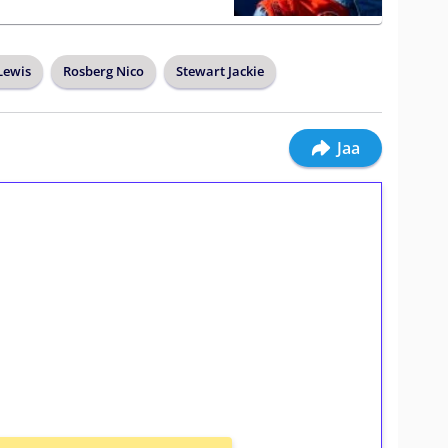
Lewis
Rosberg Nico
Stewart Jackie
Jaa
ilmaiskierroksia ilman
osta Tuohi 1000 -peliin (arvo 0,20€ per