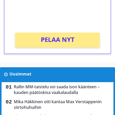
Saat heti 50 ilmaiskierrosta Tuohi 1000 -
peliin (arvo 0,20€ per kierros)!
Ei kierrätysvaatimusta!
PELAA NYT
Uusimmat
Rallin MM-taistelu voi saada ison käänteen –
kauden päätöskisa vaakalaudalla
Mika Häkkinen otti kantaa Max Verstappenin
siirtohuhuihin