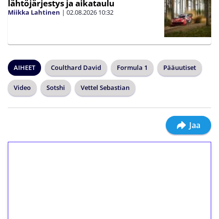
lähtöjärjestys ja aikataulu
Miikka Lahtinen
|
02.08.2026
10:32
AIHEET
Coulthard David
Formula 1
Pääuutiset
Video
Sotshi
Vettel Sebastian
Jaa
1€ = 10€ arvosta
ilmaiskierroksia ilman
kierrätystä!
Talleta 1€