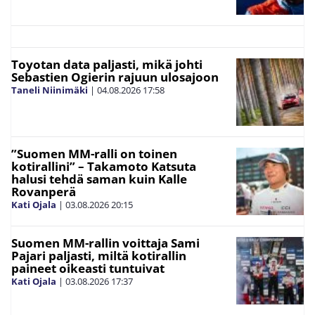
Toyotan data paljasti, mikä johti
Sebastien Ogierin rajuun ulosajoon
Taneli Niinimäki
|
04.08.2026
17:58
”Suomen MM-ralli on toinen
kotirallini” – Takamoto Katsuta
halusi tehdä saman kuin Kalle
Rovanperä
Kati Ojala
|
03.08.2026
20:15
Suomen MM-rallin voittaja Sami
Pajari paljasti, miltä kotirallin
paineet oikeasti tuntuivat
Kati Ojala
|
03.08.2026
17:37