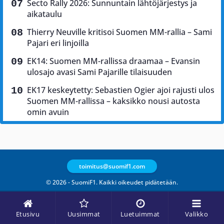
Secto Rally 2026: Sunnuntain lähtöjärjestys ja
aikataulu
Thierry Neuville kritisoi Suomen MM-rallia – Sami
Pajari eri linjoilla
EK14: Suomen MM-rallissa draamaa – Evansin
ulosajo avasi Sami Pajarille tilaisuuden
EK17 keskeytetty: Sebastien Ogier ajoi rajusti ulos
Suomen MM-rallissa – kaksikko nousi autosta
omin avuin
toimitus@suomif1.com
© 2026 - SuomiF1. Kaikki oikeudet pidätetään.
Etusivu
Uusimmat
Luetuimmat
Valikko