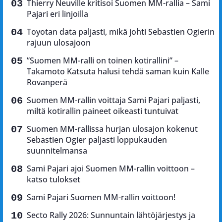
Thierry Neuville kritisoi Suomen MM-rallia – Sami
Pajari eri linjoilla
Toyotan data paljasti, mikä johti Sebastien Ogierin
rajuun ulosajoon
”Suomen MM-ralli on toinen kotirallini” –
Takamoto Katsuta halusi tehdä saman kuin Kalle
Rovanperä
Suomen MM-rallin voittaja Sami Pajari paljasti,
miltä kotirallin paineet oikeasti tuntuivat
Suomen MM-rallissa hurjan ulosajon kokenut
Sebastien Ogier paljasti loppukauden
suunnitelmansa
Sami Pajari ajoi Suomen MM-rallin voittoon –
katso tulokset
Sami Pajari Suomen MM-rallin voittoon!
Secto Rally 2026: Sunnuntain lähtöjärjestys ja