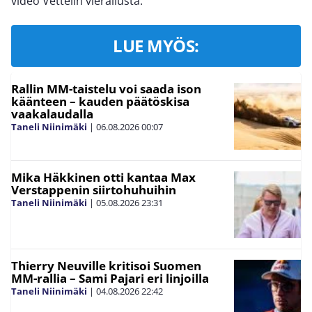
video Vettelin vierailusta.
LUE MYÖS:
Rallin MM-taistelu voi saada ison
käänteen – kauden päätöskisa
vaakalaudalla
Taneli Niinimäki
|
06.08.2026
00:07
Mika Häkkinen otti kantaa Max
Verstappenin siirtohuhuihin
Taneli Niinimäki
|
05.08.2026
23:31
Thierry Neuville kritisoi Suomen
MM-rallia – Sami Pajari eri linjoilla
Taneli Niinimäki
|
04.08.2026
22:42