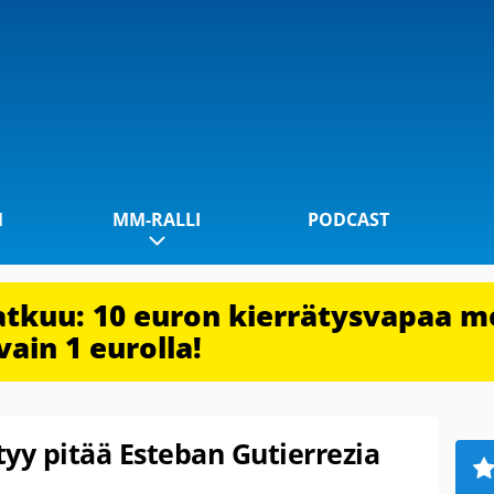
1
MM-RALLI
PODCAST
jatkuu: 10 euron kierrätysvapaa m
vain 1 eurolla!
yy pitää Esteban Gutierrezia