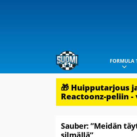
FORMULA 
🎁 Huipputarjous 
Reactoonz-peliin - 
Sauber: ”Meidän täyt
silmällä”