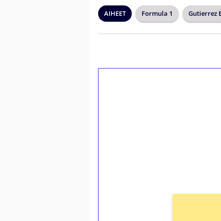
AIHEET
Formula 1
Gutierrez 
1€ = 10€ arvosta 
kierrätystä!
Talleta 1€
Saat heti 50 ilmaiskierr
kierros)!
Ei kierrätysvaatimusta!