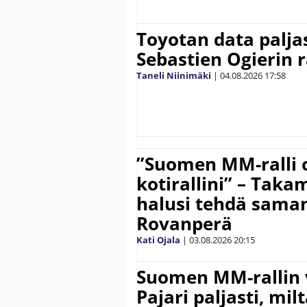
Toyotan data paljas
Sebastien Ogierin 
Taneli Niinimäki
|
04.08.2026
17:58
”Suomen MM-ralli 
kotirallini” – Tak
halusi tehdä saman
Rovanperä
Kati Ojala
|
03.08.2026
20:15
Suomen MM-rallin 
Pajari paljasti, milt