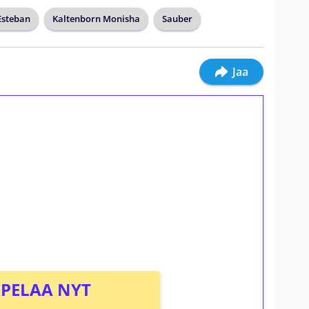
Esteban
Kaltenborn Monisha
Sauber
Jaa
ilmaiskierroksia ilman
osta Tuohi 1000 -peliin (arvo 0,20€ per
PELAA NYT