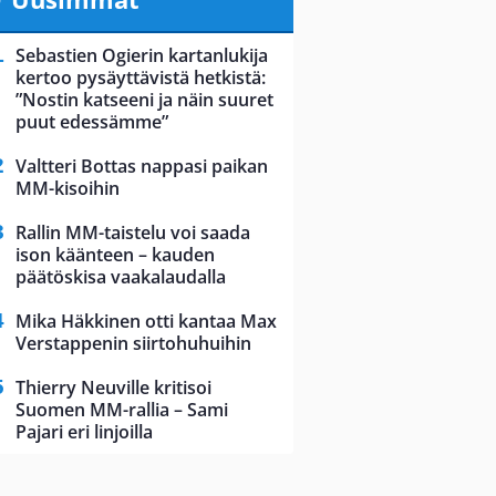
Sebastien Ogierin kartanlukija
kertoo pysäyttävistä hetkistä:
”Nostin katseeni ja näin suuret
puut edessämme”
Valtteri Bottas nappasi paikan
MM-kisoihin
Rallin MM-taistelu voi saada
ison käänteen – kauden
päätöskisa vaakalaudalla
Mika Häkkinen otti kantaa Max
Verstappenin siirtohuhuihin
Thierry Neuville kritisoi
Suomen MM-rallia – Sami
Pajari eri linjoilla