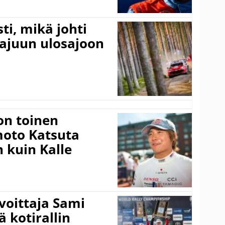
ti, mikä johti
rajuun ulosajoon
on toinen
amoto Katsuta
 kuin Kalle
voittaja Sami
ä kotirallin