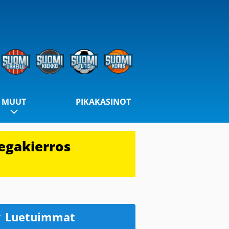
MUUT
PIKAKASINOT
egakierros
Luetuimmat