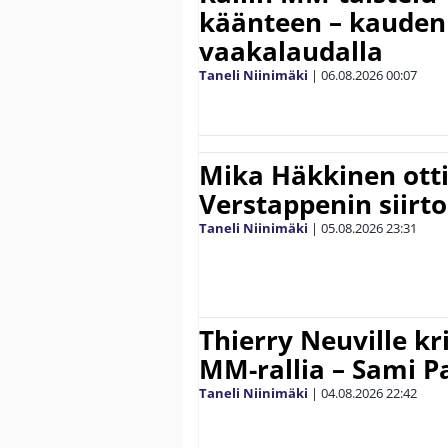
käänteen – kauden
vaakalaudalla
Taneli Niinimäki
|
06.08.2026
00:07
Mika Häkkinen ott
Verstappenin siirt
Taneli Niinimäki
|
05.08.2026
23:31
Thierry Neuville kr
MM-rallia – Sami Paj
Taneli Niinimäki
|
04.08.2026
22:42