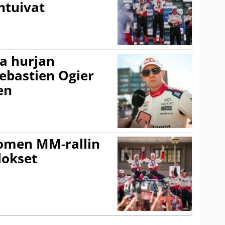
ntuivat
a hurjan
ebastien Ogier
en
uomen MM-rallin
lokset