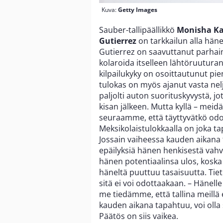
Kuva:
Getty Images
Sauber-tallipäällikkö
Monisha Ka
Gutierrez
on tarkkailun alla hän
Gutierrez on saavuttanut parhai
kolaroida itselleen lähtöruutura
kilpailukyky on osoittautunut pi
tulokas on myös ajanut vasta nel
paljolti auton suorituskyvystä, j
kisan jälkeen. Mutta kyllä – meidä
seuraamme, että täyttyvätkö odot
Meksikolaistulokkaalla on joka tap
Jossain vaiheessa kauden aikana tu
epäilyksiä hänen henkisestä vahv
hänen potentiaalinsa ulos, koska 
häneltä puuttuu tasaisuutta. Tie
sitä ei voi odottaakaan. – Hänel
me tiedämme, että tallina meillä e
kauden aikana tapahtuu, voi olla
Päätös on siis vaikea.