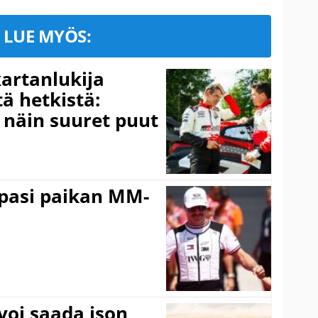
LUE MYÖS:
kartanlukija
ä hetkistä:
a näin suuret puut
ppasi paikan MM-
voi saada ison