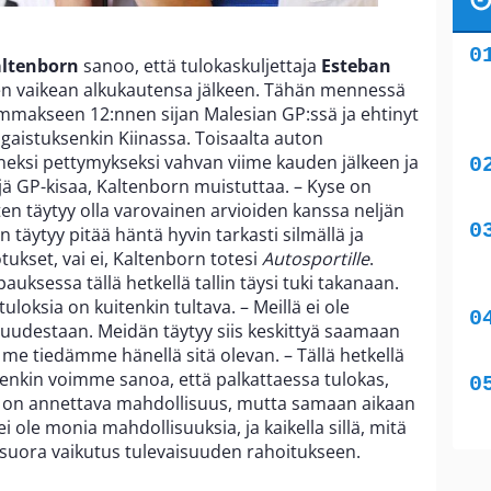
ltenborn
sanoo, että tulokaskuljettaja
Esteban
en vaikean alkukautensa jälkeen. Tähän mennessä
mmakseen 12:nnen sijan Malesian GP:ssä ja ehtinyt
ngaistuksenkin Kiinassa. Toisaalta auton
eneksi pettymykseksi vahvan viime kauden jälkeen ja
jä GP-kisaa, Kaltenborn muistuttaa. – Kyse on
oten täytyy olla varovainen arvioiden kanssa neljän
n täytyy pitää häntä hyvin tarkasti silmällä ja
ukset, vai ei, Kaltenborn totesi
Autosportille
.
auksessa tällä hetkellä tallin täysi tuki takanaan.
loksia on kuitenkin tultava. – Meillä ei ole
uudestaan. Meidän täytyy siis keskittyä saamaan
me tiedämme hänellä sitä olevan. – Tällä hetkellä
tenkin voimme sanoa, että palkattaessa tulokas,
le on annettava mahdollisuus, mutta samaan aikaan
i ole monia mahdollisuuksia, ja kaikella sillä, mitä
 suora vaikutus tulevaisuuden rahoitukseen.