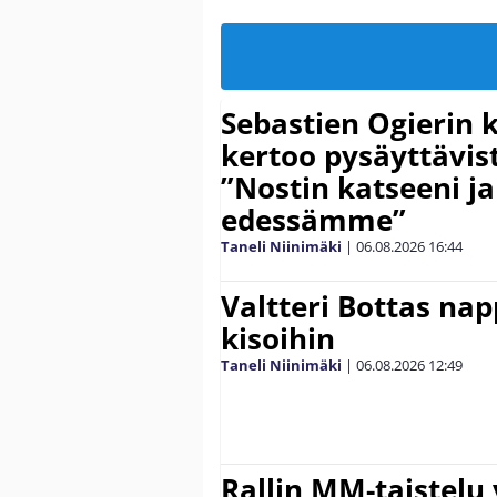
Sebastien Ogierin 
kertoo pysäyttävist
”Nostin katseeni j
edessämme”
Taneli Niinimäki
|
06.08.2026
16:44
Valtteri Bottas na
kisoihin
Taneli Niinimäki
|
06.08.2026
12:49
Rallin MM-taistelu 