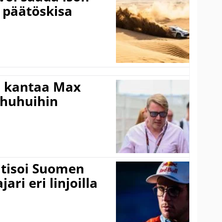
 päätöskisa
i kantaa Max
ohuhuihin
itisoi Suomen
ari eri linjoilla