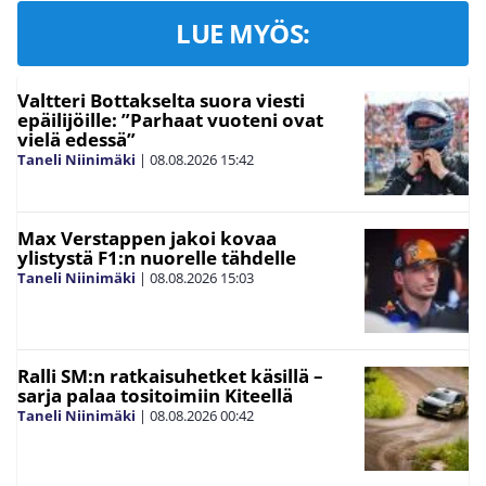
LUE MYÖS:
Valtteri Bottakselta suora viesti
epäilijöille: ”Parhaat vuoteni ovat
vielä edessä”
Taneli Niinimäki
|
08.08.2026
15:42
Max Verstappen jakoi kovaa
ylistystä F1:n nuorelle tähdelle
Taneli Niinimäki
|
08.08.2026
15:03
Ralli SM:n ratkaisuhetket käsillä –
sarja palaa tositoimiin Kiteellä
Taneli Niinimäki
|
08.08.2026
00:42