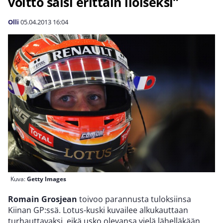
voitto saisi erittäin iloiseksi”
Olli
05.04.2013
16:04
Kuva:
Getty Images
Romain Grosjean
toivoo parannusta tuloksiinsa
Kiinan GP:ssä. Lotus-kuski kuvailee alkukauttaan
turhauttavaksi, eikä usko olevansa vielä lähelläkään