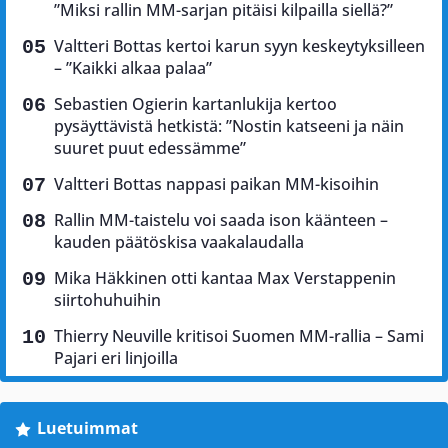
”Miksi rallin MM-sarjan pitäisi kilpailla siellä?”
Valtteri Bottas kertoi karun syyn keskeytyksilleen
– ”Kaikki alkaa palaa”
Sebastien Ogierin kartanlukija kertoo
pysäyttävistä hetkistä: ”Nostin katseeni ja näin
suuret puut edessämme”
Valtteri Bottas nappasi paikan MM-kisoihin
Rallin MM-taistelu voi saada ison käänteen –
kauden päätöskisa vaakalaudalla
Mika Häkkinen otti kantaa Max Verstappenin
siirtohuhuihin
Thierry Neuville kritisoi Suomen MM-rallia – Sami
Pajari eri linjoilla
Luetuimmat