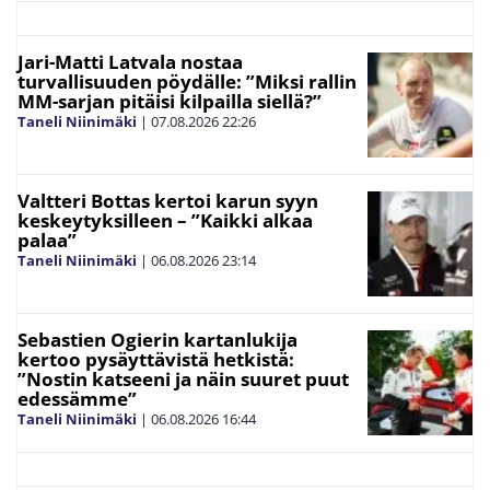
Jari-Matti Latvala nostaa
turvallisuuden pöydälle: ”Miksi rallin
MM-sarjan pitäisi kilpailla siellä?”
Taneli Niinimäki
|
07.08.2026
22:26
Valtteri Bottas kertoi karun syyn
keskeytyksilleen – ”Kaikki alkaa
palaa”
Taneli Niinimäki
|
06.08.2026
23:14
Sebastien Ogierin kartanlukija
kertoo pysäyttävistä hetkistä:
”Nostin katseeni ja näin suuret puut
edessämme”
Taneli Niinimäki
|
06.08.2026
16:44