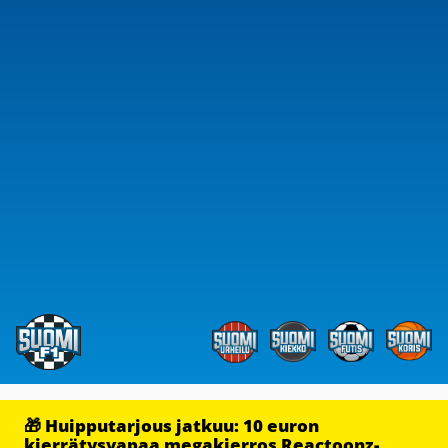
🎁 Huipputarjous jatkuu: 10 euron
kierrätysvapaa megakierros Reactoonz-