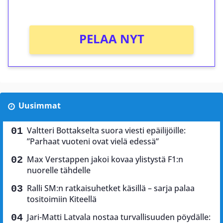
Ei kierrätysvaatimusta!
PELAA NYT
Uusimmat
Valtteri Bottakselta suora viesti epäilijöille:
”Parhaat vuoteni ovat vielä edessä”
Max Verstappen jakoi kovaa ylistystä F1:n
nuorelle tähdelle
Ralli SM:n ratkaisuhetket käsillä – sarja palaa
tositoimiin Kiteellä
Jari-Matti Latvala nostaa turvallisuuden pöydälle: