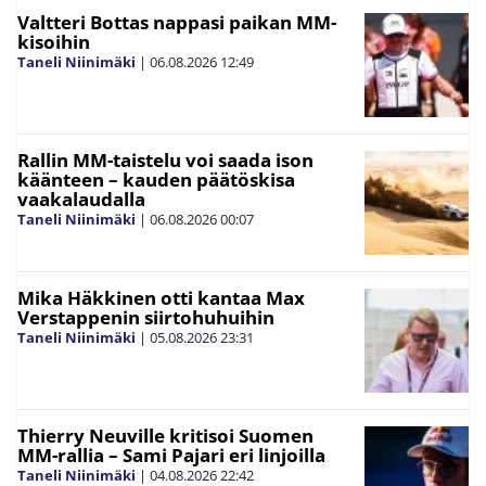
Valtteri Bottas nappasi paikan MM-
kisoihin
Taneli Niinimäki
|
06.08.2026
12:49
Rallin MM-taistelu voi saada ison
käänteen – kauden päätöskisa
vaakalaudalla
Taneli Niinimäki
|
06.08.2026
00:07
Mika Häkkinen otti kantaa Max
Verstappenin siirtohuhuihin
Taneli Niinimäki
|
05.08.2026
23:31
Thierry Neuville kritisoi Suomen
MM-rallia – Sami Pajari eri linjoilla
Taneli Niinimäki
|
04.08.2026
22:42