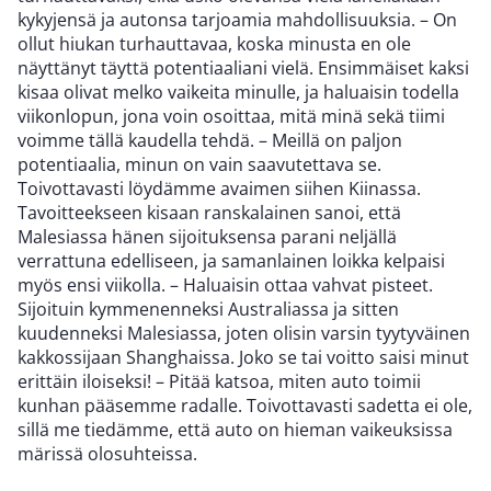
kykyjensä ja autonsa tarjoamia mahdollisuuksia. – On
ollut hiukan turhauttavaa, koska minusta en ole
näyttänyt täyttä potentiaaliani vielä. Ensimmäiset kaksi
kisaa olivat melko vaikeita minulle, ja haluaisin todella
viikonlopun, jona voin osoittaa, mitä minä sekä tiimi
voimme tällä kaudella tehdä. – Meillä on paljon
potentiaalia, minun on vain saavutettava se.
Toivottavasti löydämme avaimen siihen Kiinassa.
Tavoitteekseen kisaan ranskalainen sanoi, että
Malesiassa hänen sijoituksensa parani neljällä
verrattuna edelliseen, ja samanlainen loikka kelpaisi
myös ensi viikolla. – Haluaisin ottaa vahvat pisteet.
Sijoituin kymmenenneksi Australiassa ja sitten
kuudenneksi Malesiassa, joten olisin varsin tyytyväinen
kakkossijaan Shanghaissa. Joko se tai voitto saisi minut
erittäin iloiseksi! – Pitää katsoa, miten auto toimii
kunhan pääsemme radalle. Toivottavasti sadetta ei ole,
sillä me tiedämme, että auto on hieman vaikeuksissa
märissä olosuhteissa.