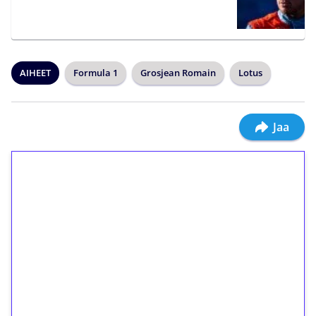
AIHEET
Formula 1
Grosjean Romain
Lotus
Jaa
1€ = 10€ arvosta
ilmaiskierroksia ilman
kierrätystä!
Talleta 1€
Saat heti 50 ilmaiskierrosta Tuohi 1000 -
peliin (arvo 0,20€ per kierros)!