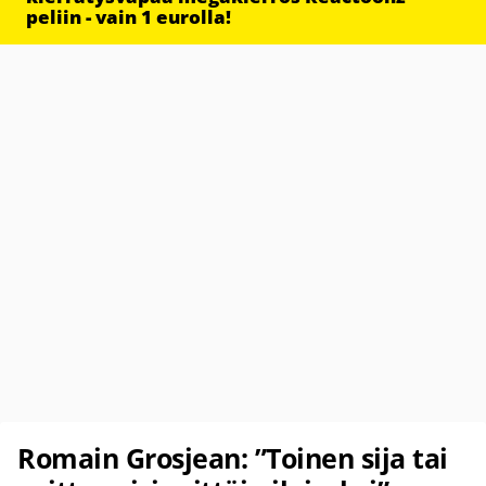
peliin - vain 1 eurolla!
Romain Grosjean: ”Toinen sija tai