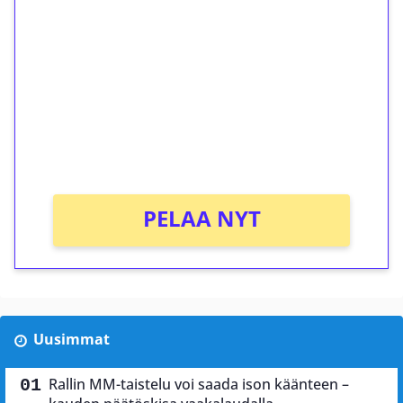
ilmaiskierroksia ilman
kierrätystä!
Talleta 1€
Saat heti 50 ilmaiskierrosta Tuohi 1000 -
peliin (arvo 0,20€ per kierros)!
Ei kierrätysvaatimusta!
PELAA NYT
Uusimmat
Rallin MM-taistelu voi saada ison käänteen –