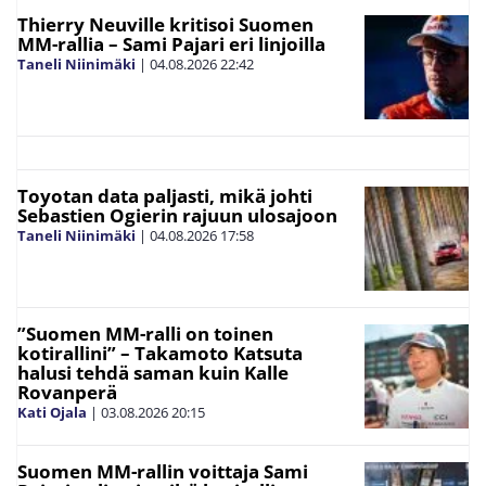
Thierry Neuville kritisoi Suomen
MM-rallia – Sami Pajari eri linjoilla
Taneli Niinimäki
|
04.08.2026
22:42
Toyotan data paljasti, mikä johti
Sebastien Ogierin rajuun ulosajoon
Taneli Niinimäki
|
04.08.2026
17:58
”Suomen MM-ralli on toinen
kotirallini” – Takamoto Katsuta
halusi tehdä saman kuin Kalle
Rovanperä
Kati Ojala
|
03.08.2026
20:15
Suomen MM-rallin voittaja Sami