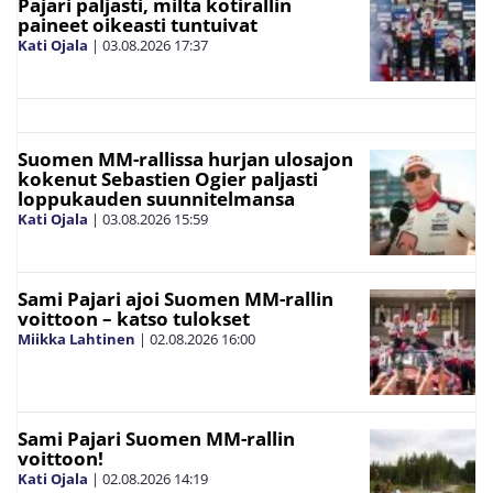
Pajari paljasti, miltä kotirallin
paineet oikeasti tuntuivat
Kati Ojala
|
03.08.2026
17:37
Suomen MM-rallissa hurjan ulosajon
kokenut Sebastien Ogier paljasti
loppukauden suunnitelmansa
Kati Ojala
|
03.08.2026
15:59
Sami Pajari ajoi Suomen MM-rallin
voittoon – katso tulokset
Miikka Lahtinen
|
02.08.2026
16:00
Sami Pajari Suomen MM-rallin
voittoon!
Kati Ojala
|
02.08.2026
14:19