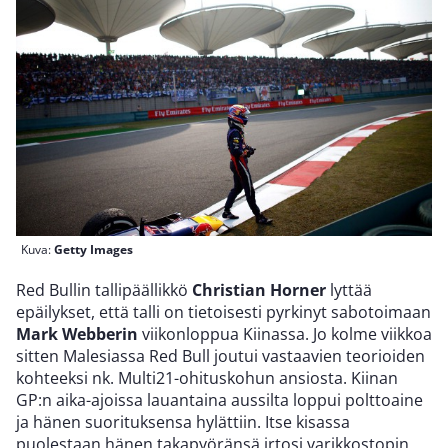
Kuva:
Getty Images
Red Bullin tallipäällikkö
Christian Horner
lyttää
epäilykset, että talli on tietoisesti pyrkinyt sabotoimaan
Mark Webberin
viikonloppua Kiinassa. Jo kolme viikkoa
sitten Malesiassa Red Bull joutui vastaavien teorioiden
kohteeksi nk. Multi21-ohituskohun ansiosta. Kiinan
GP:n aika-ajoissa lauantaina aussilta loppui polttoaine
ja hänen suorituksensa hylättiin. Itse kisassa
puolestaan hänen takapyöränsä irtosi varikkostopin