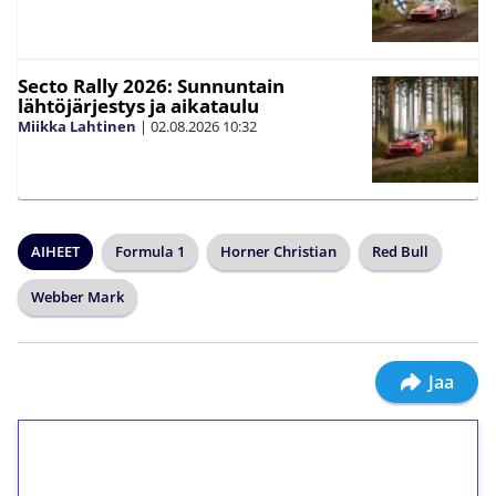
Secto Rally 2026: Sunnuntain
lähtöjärjestys ja aikataulu
Miikka Lahtinen
|
02.08.2026
10:32
AIHEET
Formula 1
Horner Christian
Red Bull
Webber Mark
Jaa
1€ = 10€ arvosta