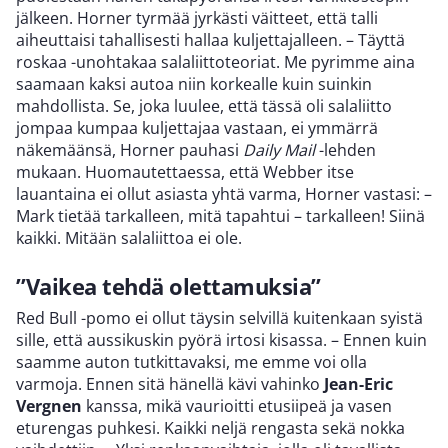
jälkeen. Horner tyrmää jyrkästi väitteet, että talli
aiheuttaisi tahallisesti hallaa kuljettajalleen. – Täyttä
roskaa -unohtakaa salaliittoteoriat. Me pyrimme aina
saamaan kaksi autoa niin korkealle kuin suinkin
mahdollista. Se, joka luulee, että tässä oli salaliitto
jompaa kumpaa kuljettajaa vastaan, ei ymmärrä
näkemäänsä, Horner pauhasi
Daily Mail
-lehden
mukaan. Huomautettaessa, että Webber itse
lauantaina ei ollut asiasta yhtä varma, Horner vastasi: –
Mark tietää tarkalleen, mitä tapahtui – tarkalleen! Siinä
kaikki. Mitään salaliittoa ei ole.
”Vaikea tehdä olettamuksia”
Red Bull -pomo ei ollut täysin selvillä kuitenkaan syistä
sille, että aussikuskin pyörä irtosi kisassa. – Ennen kuin
saamme auton tutkittavaksi, me emme voi olla
varmoja. Ennen sitä hänellä kävi vahinko
Jean-Eric
Vergnen
kanssa, mikä vaurioitti etusiipeä ja vasen
eturengas puhkesi. Kaikki neljä rengasta sekä nokka