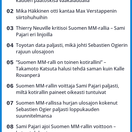
kauden päätöskisa vaakalaudalla
Mika Häkkinen otti kantaa Max Verstappenin
siirtohuhuihin
Thierry Neuville kritisoi Suomen MM-rallia – Sami
Pajari eri linjoilla
Toyotan data paljasti, mikä johti Sebastien Ogierin
rajuun ulosajoon
”Suomen MM-ralli on toinen kotirallini” –
Takamoto Katsuta halusi tehdä saman kuin Kalle
Rovanperä
Suomen MM-rallin voittaja Sami Pajari paljasti,
miltä kotirallin paineet oikeasti tuntuivat
Suomen MM-rallissa hurjan ulosajon kokenut
Sebastien Ogier paljasti loppukauden
suunnitelmansa
Sami Pajari ajoi Suomen MM-rallin voittoon –