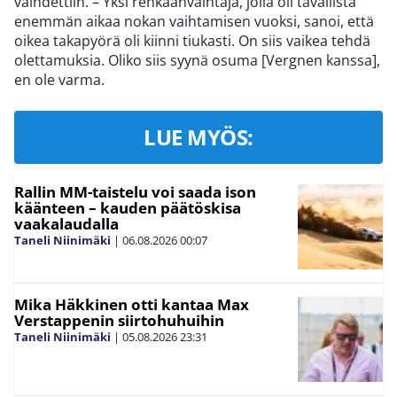
vaihdettiin. – Yksi renkaanvaihtaja, jolla oli tavallista
enemmän aikaa nokan vaihtamisen vuoksi, sanoi, että
oikea takapyörä oli kiinni tiukasti. On siis vaikea tehdä
olettamuksia. Oliko siis syynä osuma [Vergnen kanssa],
en ole varma.
LUE MYÖS:
Rallin MM-taistelu voi saada ison
käänteen – kauden päätöskisa
vaakalaudalla
Taneli Niinimäki
|
06.08.2026
00:07
Mika Häkkinen otti kantaa Max
Verstappenin siirtohuhuihin
Taneli Niinimäki
|
05.08.2026
23:31