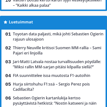
– ”Kaikki alkaa palaa”
Luetuimmat
Toyotan data paljasti, mikä johti Sebastien Ogierin
rajuun ulosajoon
Thierry Neuville kritisoi Suomen MM-rallia – Sami
Pajari eri linjoilla
Jari-Matti Latvala nostaa turvallisuuden pöydälle:
”Miksi rallin MM-sarjan pitäisi kilpailla siellä?”
FIA suunnittelee isoa muutosta F1-autoihin
Hurja siirtohuhu F1:ssä – Sergio Perez pois
Cadillacilta?
Sebastien Ogierin kartanlukija kertoo
pysäyttävistä hetkistä: ”Nostin katseeni ja näin