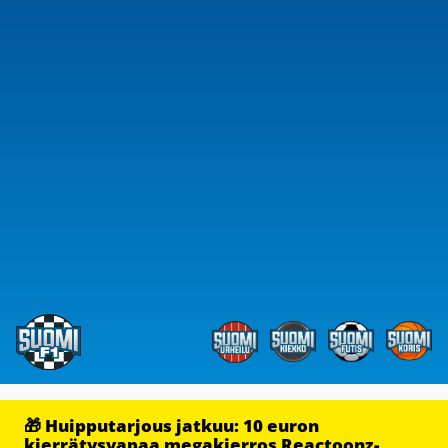
🎁 Huipputarjous jatkuu: 10 euron
kierrätysvapaa megakierros Reactoonz-