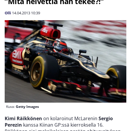
”Mitä helvettiä hän tekee?!”
Olli
14.04.2013
10:39
Kuva:
Getty Images
Kimi Räikkönen
on kolaroinut McLarenin
Sergio
Perezin
kanssa Kiinan GP:ssä kierroksella 16.