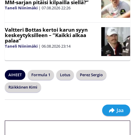
MM-sarjan pitäisi kilpailla siellä?”
Taneli Niinimäki
|
07.08.2026
22:26
Valtteri Bottas kertoi karun syyn
keskeytyksilleen – ”Kaikki alkaa
palaa”
Taneli Niinimäki
|
06.08.2026
23:14
AIHEET
Formula 1
Lotus
Perez Sergio
Räikkönen Kimi
Jaa
🎁 Huipputarjous jatkuu: 10