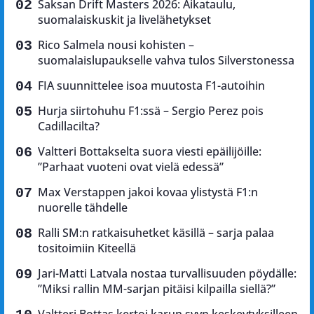
Saksan Drift Masters 2026: Aikataulu,
suomalaiskuskit ja livelähetykset
Rico Salmela nousi kohisten –
suomalaislupaukselle vahva tulos Silverstonessa
FIA suunnittelee isoa muutosta F1-autoihin
Hurja siirtohuhu F1:ssä – Sergio Perez pois
Cadillacilta?
Valtteri Bottakselta suora viesti epäilijöille:
”Parhaat vuoteni ovat vielä edessä”
Max Verstappen jakoi kovaa ylistystä F1:n
nuorelle tähdelle
Ralli SM:n ratkaisuhetket käsillä – sarja palaa
tositoimiin Kiteellä
Jari-Matti Latvala nostaa turvallisuuden pöydälle:
”Miksi rallin MM-sarjan pitäisi kilpailla siellä?”
Valtteri Bottas kertoi karun syyn keskeytyksilleen