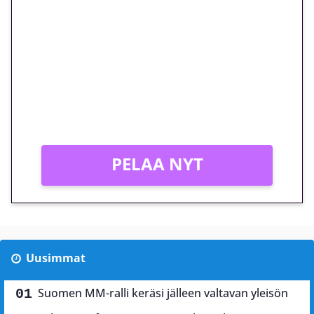
euron kierrätysvapaa
megakierros Reactoonz-
peliin – vain 1 eurolla!
Peli: Reactoonz
Vain uusille asiakkaille!
PELAA NYT
Uusimmat
Suomen MM-ralli keräsi jälleen valtavan yleisön