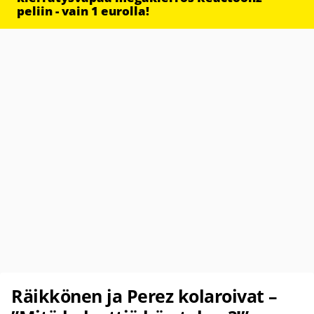
peliin - vain 1 eurolla!
Räikkönen ja Perez kolaroivat –