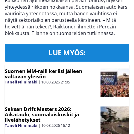
Räikkönen ajoi meksikolaisen perään ohitusyrityksen
yhteydessä rikkoen nokkaansa. Suomalaisen auto kärsi
vaurioita yhteenotossa, mutta hänen vauhtinsa ei
näytä sektoriaikojen perusteella kärsineen. – Mitä
helvettiä hän tekee?!, Räikkönen ihmetteli Perezin
blokkausta. Tilanne on tuomareiden tutkinnassa.
LUE MYÖS:
Suomen MM-ralli keräsi jälleen
valtavan yleisön
Taneli Niinimäki
|
10.08.2026
21:05
Saksan Drift Masters 2026:
Aikataulu, suomalaiskuskit ja
livelähetykset
Taneli Niinimäki
|
10.08.2026
16:12