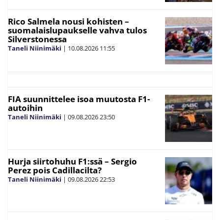
Rico Salmela nousi kohisten –
suomalaislupaukselle vahva tulos
Silverstonessa
Taneli Niinimäki
|
10.08.2026
11:55
FIA suunnittelee isoa muutosta F1-
autoihin
Taneli Niinimäki
|
09.08.2026
23:50
Hurja siirtohuhu F1:ssä – Sergio
Perez pois Cadillacilta?
Taneli Niinimäki
|
09.08.2026
22:53