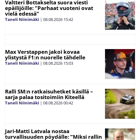
Valtteri Bottakselta suora viesti
epäilijöille: ”Parhaat vuoteni ovat
vielä edessä”
Taneli Niinimäki
|
08.08.2026
15:42
Max Verstappen jakoi kovaa
ylistystä F1:n nuorelle tähdelle
Taneli Niinimäki
|
08.08.2026
15:03
Ralli SM:n ratkaisuhetket käsillä –
sarja palaa tositoimiin Kiteellä
Taneli Niinimäki
|
08.08.2026
00:42
Jari-Matti Latvala nostaa
turvallisuuden pöydälle: ”Miksi rallin