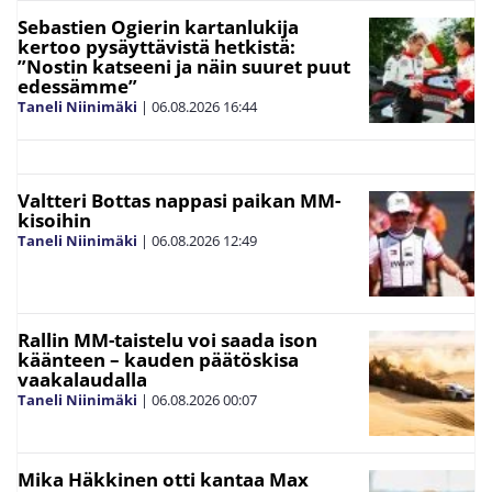
Sebastien Ogierin kartanlukija
kertoo pysäyttävistä hetkistä:
”Nostin katseeni ja näin suuret puut
edessämme”
Taneli Niinimäki
|
06.08.2026
16:44
Valtteri Bottas nappasi paikan MM-
kisoihin
Taneli Niinimäki
|
06.08.2026
12:49
Rallin MM-taistelu voi saada ison
käänteen – kauden päätöskisa
vaakalaudalla
Taneli Niinimäki
|
06.08.2026
00:07
Mika Häkkinen otti kantaa Max