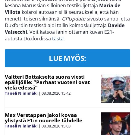
kesänä Marussian silloinen testikuljettaja
Maria de
Villota
kolaroi autoaan sillä seurauksella, että hän
menetti toisen silmänsä.
GPUpdate
-sivusto sanoo, että
Duxfordin testissä ajoi tallin kolmoskuljettaja
Davide
Valsecchi
. Voit katsoa fanin ottaman kuvan E21-
autosta Duxfordissa
tästä
.
LUE MYÖS:
Valtteri Bottakselta suora viesti
epäilijöille: ”Parhaat vuoteni ovat
vielä edessä”
Taneli Niinimäki
|
08.08.2026
15:42
Max Verstappen jakoi kovaa
ylistystä F1:n nuorelle tähdelle
Taneli Niinimäki
|
08.08.2026
15:03