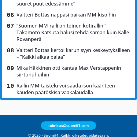
suuret puut edessämme”
Valtteri Bottas nappasi paikan MM-kisoihin
”Suomen MM-ralli on toinen kotirallini” –
Takamoto Katsuta halusi tehdä saman kuin Kalle
Rovanperä
Valtteri Bottas kertoi karun syyn keskeytyksilleen
– ”Kaikki alkaa palaa”
Mika Häkkinen otti kantaa Max Verstappenin
siirtohuhuihin
Rallin MM-taistelu voi saada ison käänteen –
kauden päätöskisa vaakalaudalla
toimitus@suomif1.com
© 2026 - SuomiF1. Kaikki oikeudet pidätetään.