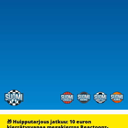
🎁 Huipputarjous jatkuu: 10 euron
kierrätysvapaa megakierros Reactoonz-