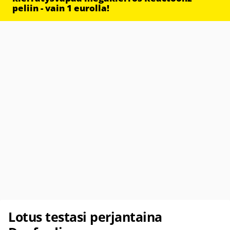
peliin - vain 1 eurolla!
Lotus testasi perjantaina