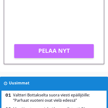
megakierros Reactoonz-
peliin – vain 1 eurolla!
Peli: Reactoonz
Vain uusille asiakkaille!
PELAA NYT
Uusimmat
Valtteri Bottakselta suora viesti epäilijöille:
”Parhaat vuoteni ovat vielä edessä”