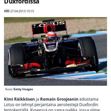
Duxfordissa
Olli
27.04.2013
15:15
Kuva:
Getty Images
Kimi Räikkösen
ja
Romain Grosjeanin
edustama
Lotus on tehnyt perjantaina aerotestejä Duxfordin
lentokentällä. Kyseessä on sama paikka, jossa viime