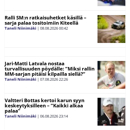
Ralli SM:n ratkaisuhetket käsillä –
sarja palaa tositoimiin Kiteellä
Taneli Niinimäki
|
08.08.2026
00:42
Jari-Matti Latvala nostaa
turvallisuuden pöydälle: ”Miksi rallin
MM-sarjan pitäisi kilpailla siellä?”
Taneli Niinimäki
|
07.08.2026
22:26
Valtteri Bottas kertoi karun syyn
keskeytyksilleen – ”Kaikki alkaa
palaa”
Taneli Niinimäki
|
06.08.2026
23:14