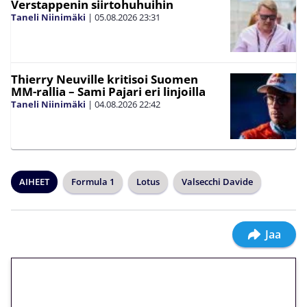
Verstappenin siirtohuhuihin
Taneli Niinimäki
|
05.08.2026
23:31
Thierry Neuville kritisoi Suomen
MM-rallia – Sami Pajari eri linjoilla
Taneli Niinimäki
|
04.08.2026
22:42
AIHEET
Formula 1
Lotus
Valsecchi Davide
Jaa
🎁 Huipputarjous jatkuu: 10
euron kierrätysvapaa