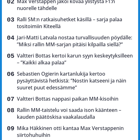
Max Verstappen jakoi kovaa ylistystä F1:n
nuorelle tähdelle
Ralli SM:n ratkaisuhetket käsillä – sarja palaa
tositoimiin Kiteellä
Jari-Matti Latvala nostaa turvallisuuden pöydälle:
”Miksi rallin MM-sarjan pitäisi kilpailla siellä?”
Valtteri Bottas kertoi karun syyn keskeytyksilleen
– ”Kaikki alkaa palaa”
Sebastien Ogierin kartanlukija kertoo
pysäyttävistä hetkistä: ”Nostin katseeni ja näin
suuret puut edessämme”
Valtteri Bottas nappasi paikan MM-kisoihin
Rallin MM-taistelu voi saada ison käänteen –
kauden päätöskisa vaakalaudalla
Mika Häkkinen otti kantaa Max Verstappenin
siirtohuhuihin