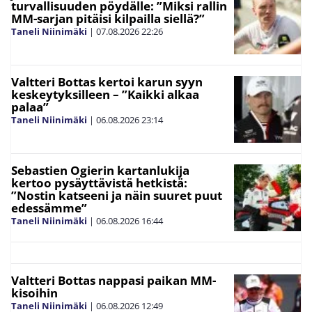
turvallisuuden pöydälle: ”Miksi rallin
MM-sarjan pitäisi kilpailla siellä?”
Taneli Niinimäki
|
07.08.2026
22:26
Valtteri Bottas kertoi karun syyn
keskeytyksilleen – ”Kaikki alkaa
palaa”
Taneli Niinimäki
|
06.08.2026
23:14
Sebastien Ogierin kartanlukija
kertoo pysäyttävistä hetkistä:
”Nostin katseeni ja näin suuret puut
edessämme”
Taneli Niinimäki
|
06.08.2026
16:44
Valtteri Bottas nappasi paikan MM-
kisoihin
Taneli Niinimäki
|
06.08.2026
12:49