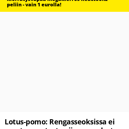
peliin - vain 1 eurolla!
Lotus-pomo: Rengasseoksissa ei