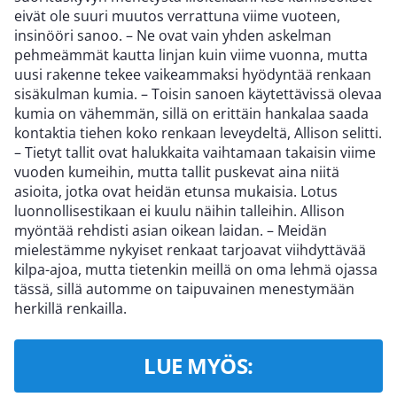
eivät ole suuri muutos verrattuna viime vuoteen,
insinööri sanoo. – Ne ovat vain yhden askelman
pehmeämmät kautta linjan kuin viime vuonna, mutta
uusi rakenne tekee vaikeammaksi hyödyntää renkaan
sisäkulman kumia. – Toisin sanoen käytettävissä olevaa
kumia on vähemmän, sillä on erittäin hankalaa saada
kontaktia tiehen koko renkaan leveydeltä, Allison selitti.
– Tietyt tallit ovat halukkaita vaihtamaan takaisin viime
vuoden kumeihin, mutta tallit puskevat aina niitä
asioita, jotka ovat heidän etunsa mukaisia. Lotus
luonnollisestikaan ei kuulu näihin talleihin. Allison
myöntää rehdisti asian oikean laidan. – Meidän
mielestämme nykyiset renkaat tarjoavat viihdyttävää
kilpa-ajoa, mutta tietenkin meillä on oma lehmä ojassa
tässä, sillä automme on taipuvainen menestymään
herkillä renkailla.
LUE MYÖS: