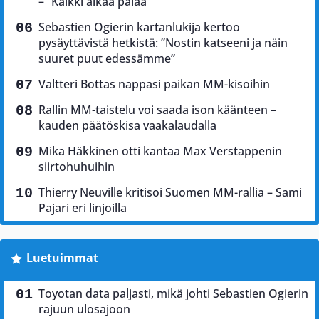
– ”Kaikki alkaa palaa”
Sebastien Ogierin kartanlukija kertoo
pysäyttävistä hetkistä: ”Nostin katseeni ja näin
suuret puut edessämme”
Valtteri Bottas nappasi paikan MM-kisoihin
Rallin MM-taistelu voi saada ison käänteen –
kauden päätöskisa vaakalaudalla
Mika Häkkinen otti kantaa Max Verstappenin
siirtohuhuihin
Thierry Neuville kritisoi Suomen MM-rallia – Sami
Pajari eri linjoilla
Luetuimmat
Toyotan data paljasti, mikä johti Sebastien Ogierin
rajuun ulosajoon