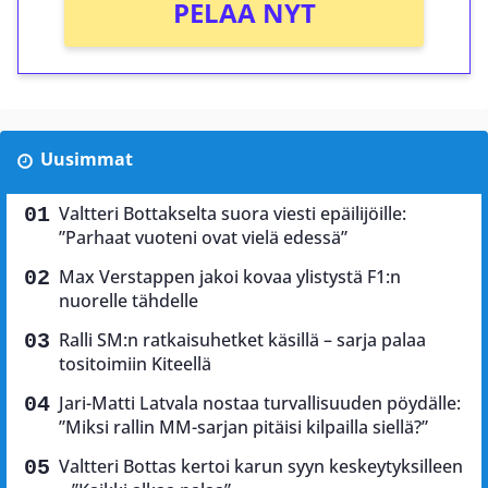
PELAA NYT
Uusimmat
Valtteri Bottakselta suora viesti epäilijöille:
”Parhaat vuoteni ovat vielä edessä”
Max Verstappen jakoi kovaa ylistystä F1:n
nuorelle tähdelle
Ralli SM:n ratkaisuhetket käsillä – sarja palaa
tositoimiin Kiteellä
Jari-Matti Latvala nostaa turvallisuuden pöydälle:
”Miksi rallin MM-sarjan pitäisi kilpailla siellä?”
Valtteri Bottas kertoi karun syyn keskeytyksilleen