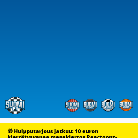
🎁 Huipputarjous jatkuu: 10 euron
kierrätysvapaa megakierros Reactoonz-