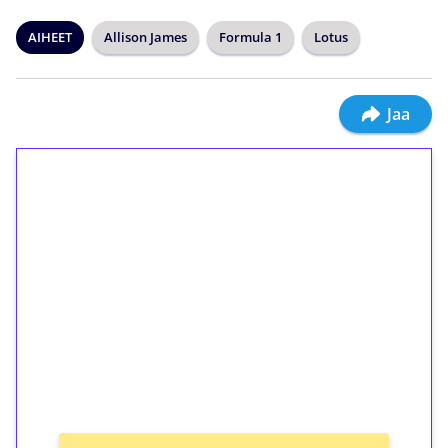
AIHEET
Allison James
Formula 1
Lotus
Jaa
1€ = 10€ arvosta
ilmaiskierroksia ilman
kierrätystä!
Talleta 1€
Saat heti 50 ilmaiskierrosta Tuohi 1000 -
peliin (arvo 0,20€ per kierros)!
Ei kierrätysvaatimusta!