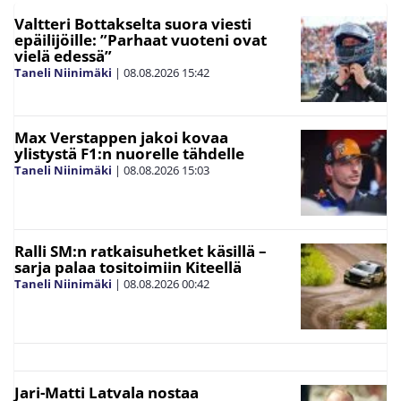
Valtteri Bottakselta suora viesti
epäilijöille: ”Parhaat vuoteni ovat
vielä edessä”
Taneli Niinimäki
|
08.08.2026
15:42
Max Verstappen jakoi kovaa
ylistystä F1:n nuorelle tähdelle
Taneli Niinimäki
|
08.08.2026
15:03
Ralli SM:n ratkaisuhetket käsillä –
sarja palaa tositoimiin Kiteellä
Taneli Niinimäki
|
08.08.2026
00:42
Jari-Matti Latvala nostaa