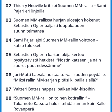
Thierry Neuville kritisoi Suomen MM-rallia – Sami
Pajari eri linjoilla
Suomen MM-rallissa hurjan ulosajon kokenut
Sebastien Ogier paljasti loppukauden
suunnitelmansa
Sami Pajari ajoi Suomen MM-rallin voittoon –
katso tulokset
Sebastien Ogierin kartanlukija kertoo
pysäyttävistä hetkistä: ”Nostin katseeni ja näin
suuret puut edessämme”
Jari-Matti Latvala nostaa turvallisuuden pöydälle:
”Miksi rallin MM-sarjan pitäisi kilpailla siellä?”
Valtteri Bottas nappasi paikan MM-kisoihin
”Suomen MM-ralli on toinen kotirallini” –
Takamoto Katsuta halusi tehdä saman kuin Kalle
Rovanperä