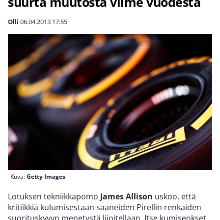
suurta muutosta viime vuodesta
Olli
06.04.2013
17:55
Kuva:
Getty Images
Lotuksen tekniikkapomo
James Allison
uskoo, että
kritiikkiä kulumisestaan saaneiden Pirellin renkaiden
suorituskyvyn menetystä liioitellaan. Itse kumiseokset