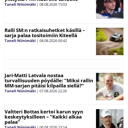
Taneli Niinimäki
|
08.08.2026
15:03
Ralli SM:n ratkaisuhetket käsillä –
sarja palaa tositoimiin Kiteellä
Taneli Niinimäki
|
08.08.2026
00:42
Jari-Matti Latvala nostaa
turvallisuuden pöydälle: ”Miksi rallin
MM-sarjan pitäisi kilpailla siellä?”
Taneli Niinimäki
|
07.08.2026
22:26
Valtteri Bottas kertoi karun syyn
keskeytyksilleen – ”Kaikki alkaa
palaa”
Taneli Niinimäki
|
06.08.2026
23:14