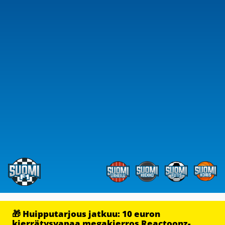
🎁 Huipputarjous jatkuu: 10 euron
kierrätysvapaa megakierros Reactoonz-