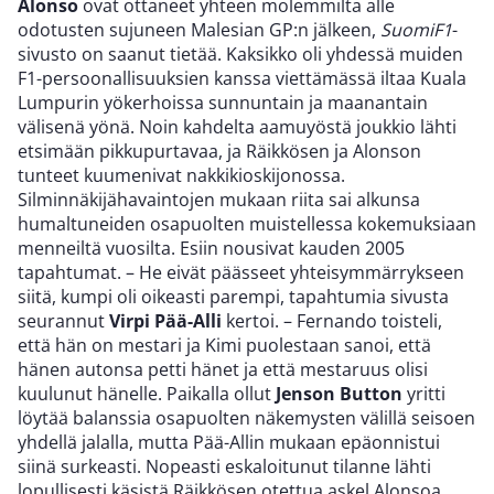
Alonso
ovat ottaneet yhteen molemmilta alle
odotusten sujuneen Malesian GP:n jälkeen,
SuomiF1
-
sivusto on saanut tietää. Kaksikko oli yhdessä muiden
F1-persoonallisuuksien kanssa viettämässä iltaa Kuala
Lumpurin yökerhoissa sunnuntain ja maanantain
välisenä yönä. Noin kahdelta aamuyöstä joukkio lähti
etsimään pikkupurtavaa, ja Räikkösen ja Alonson
tunteet kuumenivat nakkikioskijonossa.
Silminnäkijähavaintojen mukaan riita sai alkunsa
humaltuneiden osapuolten muistellessa kokemuksiaan
menneiltä vuosilta. Esiin nousivat kauden 2005
tapahtumat. – He eivät päässeet yhteisymmärrykseen
siitä, kumpi oli oikeasti parempi, tapahtumia sivusta
seurannut
Virpi Pää-Alli
kertoi. – Fernando toisteli,
että hän on mestari ja Kimi puolestaan sanoi, että
hänen autonsa petti hänet ja että mestaruus olisi
kuulunut hänelle. Paikalla ollut
Jenson Button
yritti
löytää balanssia osapuolten näkemysten välillä seisoen
yhdellä jalalla, mutta Pää-Allin mukaan epäonnistui
siinä surkeasti. Nopeasti eskaloitunut tilanne lähti
lopullisesti käsistä Räikkösen otettua askel Alonsoa