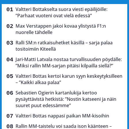
Valtteri Bottakselta suora viesti epäilijöille:
”Parhaat vuoteni ovat vielä edessä”
Max Verstappen jakoi kovaa ylistystä F1:n
nuorelle tähdelle
Ralli SM:n ratkaisuhetket käsillä – sarja palaa
tositoimiin Kiteellä
Jari-Matti Latvala nostaa turvallisuuden pöydälle:
”Miksi rallin MM-sarjan pitäisi kilpailla siellä?”
Valtteri Bottas kertoi karun syyn keskeytyksilleen
– ”Kaikki alkaa palaa”
Sebastien Ogierin kartanlukija kertoo
pysäyttävistä hetkistä: ”Nostin katseeni ja näin
suuret puut edessämme”
Valtteri Bottas nappasi paikan MM-kisoihin
Rallin MM-taistelu voi saada ison käänteen –