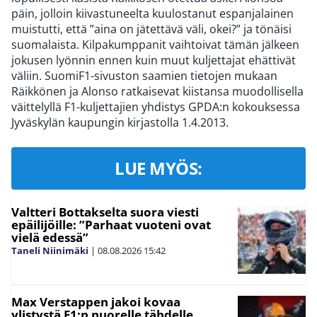
päin, jolloin kiivastuneelta kuulostanut espanjalainen
muistutti, että ”aina on jätettävä väli, okei?” ja tönäisi
suomalaista. Kilpakumppanit vaihtoivat tämän jälkeen
jokusen lyönnin ennen kuin muut kuljettajat ehättivät
väliin. SuomiF1-sivuston saamien tietojen mukaan
Räikkönen ja Alonso ratkaisevat kiistansa muodollisella
väittelyllä F1-kuljettajien yhdistys GPDA:n kokouksessa
Jyväskylän kaupungin kirjastolla 1.4.2013.
LUE MYÖS:
Valtteri Bottakselta suora viesti
epäilijöille: ”Parhaat vuoteni ovat
vielä edessä”
Taneli Niinimäki
|
08.08.2026
15:42
Max Verstappen jakoi kovaa
ylistystä F1:n nuorelle tähdelle