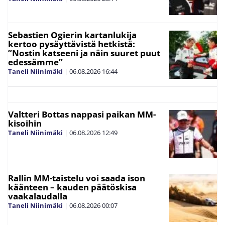
Sebastien Ogierin kartanlukija
kertoo pysäyttävistä hetkistä:
”Nostin katseeni ja näin suuret puut
edessämme”
Taneli Niinimäki
|
06.08.2026
16:44
Valtteri Bottas nappasi paikan MM-
kisoihin
Taneli Niinimäki
|
06.08.2026
12:49
Rallin MM-taistelu voi saada ison
käänteen – kauden päätöskisa
vaakalaudalla
Taneli Niinimäki
|
06.08.2026
00:07