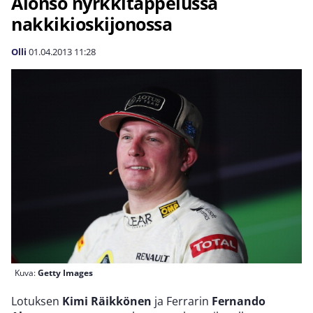
Alonso nyrkkitappelussa
nakkikioskijonossa
Olli
01.04.2013
11:28
Kuva:
Getty Images
Lotuksen
Kimi Räikkönen
ja Ferrarin
Fernando