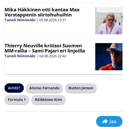
Mika Häkkinen otti kantaa Max
Verstappenin siirtohuhuihin
Taneli Niinimäki
|
05.08.2026
23:31
Thierry Neuville kritisoi Suomen
MM-rallia – Sami Pajari eri linjoilla
Taneli Niinimäki
|
04.08.2026
22:42
AIHEET
Alonso Fernando
Button Jenson
Formula 1
Räikkönen Kimi
Jaa