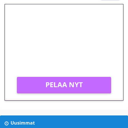
🎁 Huipputarjous jatkuu: 10
euron kierrätysvapaa
megakierros Reactoonz-
peliin – vain 1 eurolla!
Peli: Reactoonz
Vain uusille asiakkaille!
PELAA NYT
Uusimmat