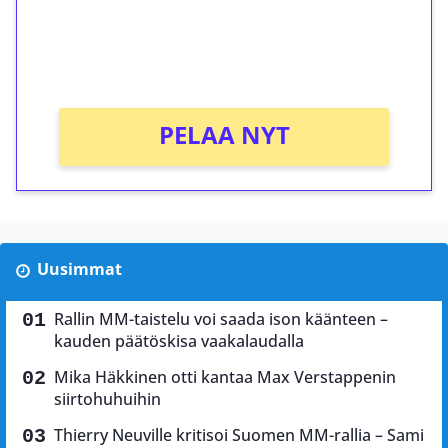
Saat heti 50 ilmaiskierrosta Tuohi 1000 -
peliin (arvo 0,20€ per kierros)!
Ei kierrätysvaatimusta!
PELAA NYT
Uusimmat
Rallin MM-taistelu voi saada ison käänteen –
kauden päätöskisa vaakalaudalla
Mika Häkkinen otti kantaa Max Verstappenin
siirtohuhuihin
Thierry Neuville kritisoi Suomen MM-rallia – Sami