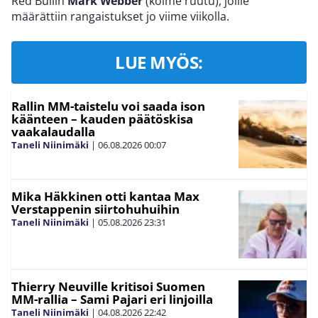
Red Bullin
Mark Webber
(kolme ruutu), joille
määrättiin rangaistukset jo viime viikolla.
LUE MYÖS:
Rallin MM-taistelu voi saada ison
käänteen – kauden päätöskisa
vaakalaudalla
Taneli Niinimäki
|
06.08.2026
00:07
Mika Häkkinen otti kantaa Max
Verstappenin siirtohuhuihin
Taneli Niinimäki
|
05.08.2026
23:31
Thierry Neuville kritisoi Suomen
MM-rallia – Sami Pajari eri linjoilla
Taneli Niinimäki
|
04.08.2026
22:42