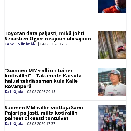
Toyotan data paljasti, mikä johti
Sebastien Ogierin rajuun ulosajoon
Taneli Niinimäki
|
04.08.2026
17:58
”Suomen MM-ralli on toinen
kotirallini” – Takamoto Katsuta
halusi tehdä saman kuin Kalle
Rovanperä
Kati Ojala
|
03.08.2026
20:15
Suomen MM-rallin voittaja Sami
Pajari paljasti, miltä kotirallin
paineet oikeasti tuntuivat
Kati Ojala
|
03.08.2026
17:37