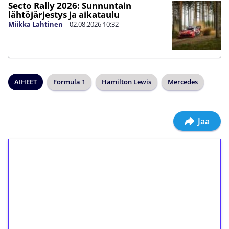
Secto Rally 2026: Sunnuntain
lähtöjärjestys ja aikataulu
Miikka Lahtinen
|
02.08.2026
10:32
AIHEET
Formula 1
Hamilton Lewis
Mercedes
Jaa
1€ = 10€ arvosta
ilmaiskierroksia ilman
kierrätystä!
Talleta 1€