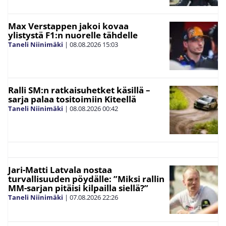
Max Verstappen jakoi kovaa
ylistystä F1:n nuorelle tähdelle
Taneli Niinimäki
|
08.08.2026
15:03
Ralli SM:n ratkaisuhetket käsillä –
sarja palaa tositoimiin Kiteellä
Taneli Niinimäki
|
08.08.2026
00:42
Jari-Matti Latvala nostaa
turvallisuuden pöydälle: ”Miksi rallin
MM-sarjan pitäisi kilpailla siellä?”
Taneli Niinimäki
|
07.08.2026
22:26