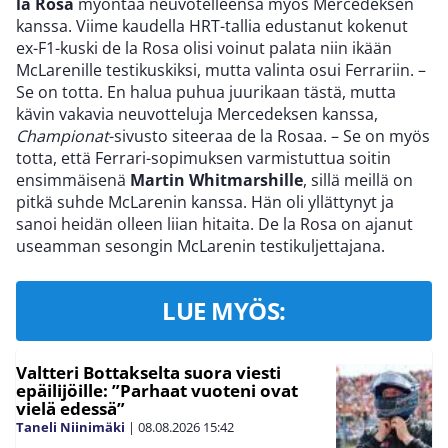
la Rosa
myöntää neuvotelleensa myös Mercedeksen
kanssa. Viime kaudella HRT-tallia edustanut kokenut
ex-F1-kuski de la Rosa olisi voinut palata niin ikään
McLarenille testikuskiksi, mutta valinta osui Ferrariin. –
Se on totta. En halua puhua juurikaan tästä, mutta
kävin vakavia neuvotteluja Mercedeksen kanssa,
Championat
-sivusto siteeraa de la Rosaa. – Se on myös
totta, että Ferrari-sopimuksen varmistuttua soitin
ensimmäisenä
Martin Whitmarshille
, sillä meillä on
pitkä suhde McLarenin kanssa. Hän oli yllättynyt ja
sanoi heidän olleen liian hitaita. De la Rosa on ajanut
useamman sesongin McLarenin testikuljettajana.
LUE MYÖS:
Valtteri Bottakselta suora viesti
epäilijöille: ”Parhaat vuoteni ovat
vielä edessä”
Taneli Niinimäki
|
08.08.2026
15:42