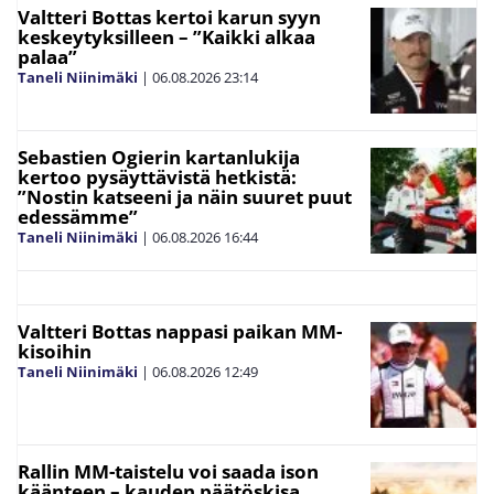
Valtteri Bottas kertoi karun syyn
keskeytyksilleen – ”Kaikki alkaa
palaa”
Taneli Niinimäki
|
06.08.2026
23:14
Sebastien Ogierin kartanlukija
kertoo pysäyttävistä hetkistä:
”Nostin katseeni ja näin suuret puut
edessämme”
Taneli Niinimäki
|
06.08.2026
16:44
Valtteri Bottas nappasi paikan MM-
kisoihin
Taneli Niinimäki
|
06.08.2026
12:49
Rallin MM-taistelu voi saada ison
käänteen – kauden päätöskisa