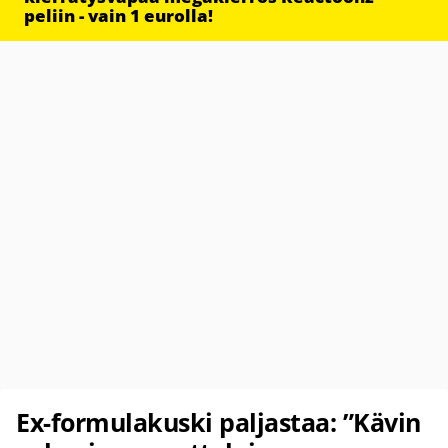
peliin - vain 1 eurolla!
Ex-formulakuski paljastaa: ”Kävin