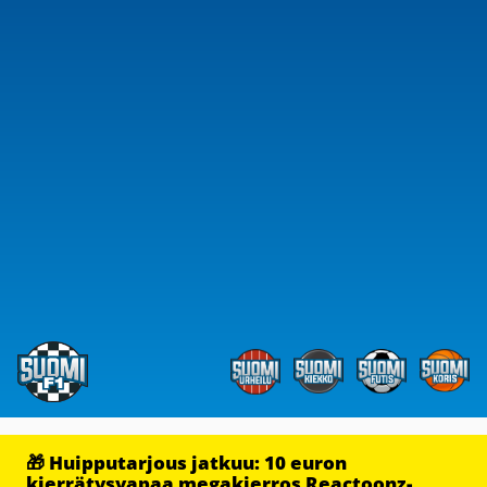
🎁 Huipputarjous jatkuu: 10 euron
kierrätysvapaa megakierros Reactoonz-