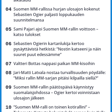
aikataulu
Suomen MM-rallissa hurjan ulosajon kokenut
Sebastien Ogier paljasti loppukauden
suunnitelmansa
Sami Pajari ajoi Suomen MM-rallin voittoon –
katso tulokset
Sebastien Ogierin kartanlukija kertoo
pysäyttävistä hetkistä: ”Nostin katseeni ja näin
suuret puut edessämme”
Valtteri Bottas nappasi paikan MM-kisoihin
Jari-Matti Latvala nostaa turvallisuuden pöydälle:
”Miksi rallin MM-sarjan pitäisi kilpailla siellä?”
Suomen MM-rallin päätöspäivä käynnistyy
suomalaisjohdossa – Ogier kertoi voinnistaan
ulosajon jälkeen
”Suomen MM-ralli on toinen kotirallini” –