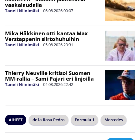
vaakalaudalla
Taneli Niinimäki
|
06.08.2026
00:07
Mika Häkkinen otti kantaa Max
Verstappenin siirtohuhuihin
Taneli Niinimäki
|
05.08.2026
23:31
Thierry Neuville kritisoi Suomen
MM-rallia – Sami Pajari eri linjoilla
Taneli Niinimäki
|
04.08.2026
22:42
AIHEET
de la Rosa Pedro
Formula 1
Mercedes