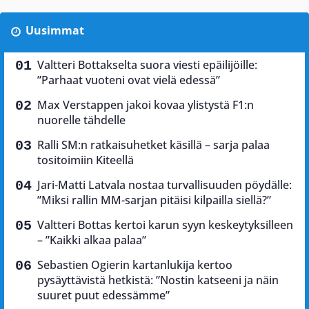
Uusimmat
Valtteri Bottakselta suora viesti epäilijöille:
”Parhaat vuoteni ovat vielä edessä”
Max Verstappen jakoi kovaa ylistystä F1:n
nuorelle tähdelle
Ralli SM:n ratkaisuhetket käsillä – sarja palaa
tositoimiin Kiteellä
Jari-Matti Latvala nostaa turvallisuuden pöydälle:
”Miksi rallin MM-sarjan pitäisi kilpailla siellä?”
Valtteri Bottas kertoi karun syyn keskeytyksilleen
– ”Kaikki alkaa palaa”
Sebastien Ogierin kartanlukija kertoo
pysäyttävistä hetkistä: ”Nostin katseeni ja näin
suuret puut edessämme”