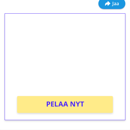
Jaa
1€ = 10€ arvosta
ilmaiskierroksia ilman
kierrätystä!
Talleta 1€
Saat heti 50 ilmaiskierrosta Tuohi 1000 -
peliin (arvo 0,20€ per kierros)!
Ei kierrätysvaatimusta!
PELAA NYT