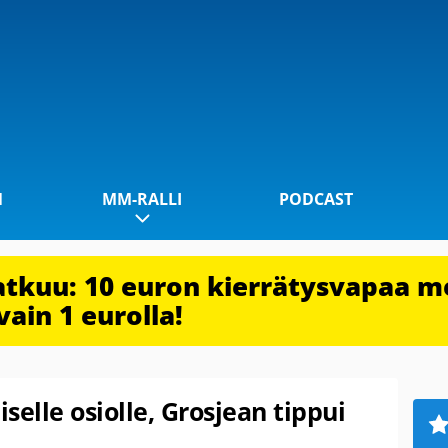
1
MM-RALLI
PODCAST
jatkuu: 10 euron kierrätysvapaa m
vain 1 eurolla!
selle osiolle, Grosjean tippui