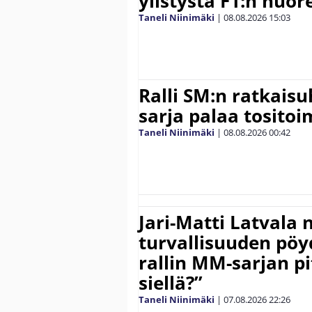
ylistystä F1:n nuore
Taneli Niinimäki
|
08.08.2026
15:03
Ralli SM:n ratkaisu
sarja palaa tositoim
Taneli Niinimäki
|
08.08.2026
00:42
Jari-Matti Latvala 
turvallisuuden pöyd
rallin MM-sarjan pit
siellä?”
Taneli Niinimäki
|
07.08.2026
22:26