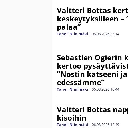
Valtteri Bottas ker
keskeytyksilleen – 
palaa”
Taneli Niinimäki
|
06.08.2026
23:14
Sebastien Ogierin 
kertoo pysäyttävist
”Nostin katseeni j
edessämme”
Taneli Niinimäki
|
06.08.2026
16:44
Valtteri Bottas na
kisoihin
Taneli Niinimäki
|
06.08.2026
12:49