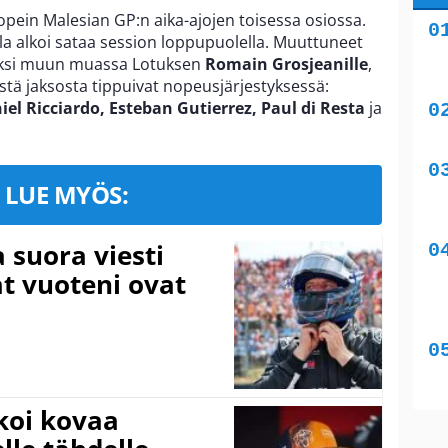
opein Malesian GP:n aika-ajojen toisessa osiossa.
lla alkoi sataa session loppupuolella. Muuttuneet
oksi muun muassa Lotuksen
Romain Grosjeanille
,
estä jaksosta tippuivat nopeusjärjestyksessä:
el Ricciardo, Esteban Gutierrez, Paul di Resta
ja
LUE MYÖS:
a suora viesti
at vuoteni ovat
koi kovaa