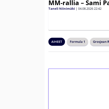
MM-rallia – Sami Paj
Taneli Niinimäki
|
04.08.2026
22:42
AIHEET
Formula 1
Grosjean 
1€ = 10€ arvosta 
kierrätystä!
Talleta 1€
Saat heti 50 ilmaiskierr