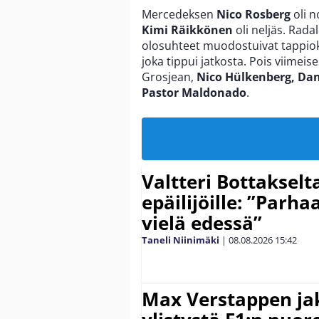
Mercedeksen
Nico Rosberg
oli n
Kimi Räikkönen
oli neljäs. Rada
olosuhteet muodostuivat tappi
joka tippui jatkosta. Pois viimeis
Grosjean,
Nico Hülkenberg, Dani
Pastor Maldonado
.
Valtteri Bottakselt
epäilijöille: ”Parha
vielä edessä”
Taneli Niinimäki
|
08.08.2026
15:42
Max Verstappen ja