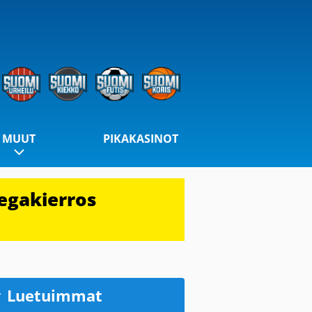
MUUT
PIKAKASINOT
egakierros
Luetuimmat