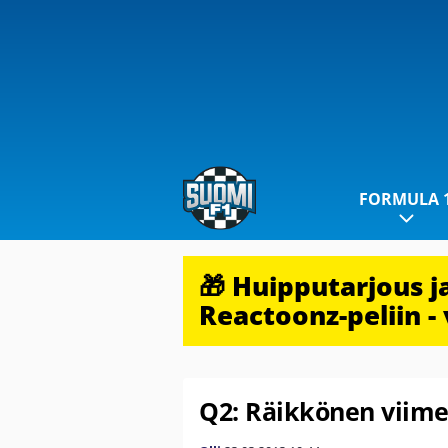
FORMULA 
🎁 Huipputarjous 
Reactoonz-peliin - 
Q2: Räikkönen viimei