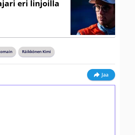
ari eri linjoilla
Romain
Räikkönen Kimi
Jaa
ilmaiskierroksia ilman
osta Tuohi 1000 -peliin (arvo 0,20€ per