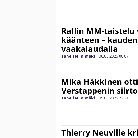
Rallin MM-taistelu 
käänteen – kauden
vaakalaudalla
Taneli Niinimäki
|
06.08.2026
00:07
Mika Häkkinen ott
Verstappenin siirt
Taneli Niinimäki
|
05.08.2026
23:31
Thierry Neuville kr