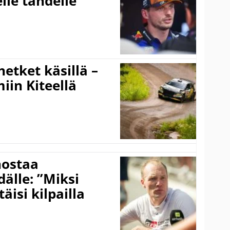
lle tähdelle
hetket käsillä –
iin Kiteellä
nostaa
älle: ”Miksi
äisi kilpailla