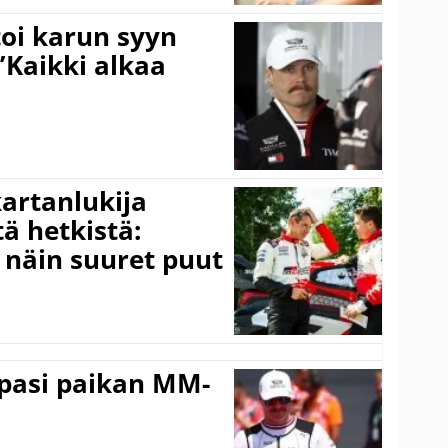
toi karun syyn
”Kaikki alkaa
kartanlukija
ä hetkistä:
a näin suuret puut
ppasi paikan MM-