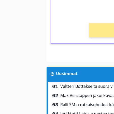
kierros)!
Ei kierrätysvaatimusta!
Uusimmat
Valtteri Bottakselta suora vi
Max Verstappen jakoi kovaa 
Ralli SM:n ratkaisuhetket käs
Jari-Matti Latvala nostaa tu