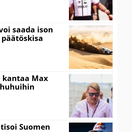
voi saada ison
 päätöskisa
i kantaa Max
ohuhuihin
itisoi Suomen