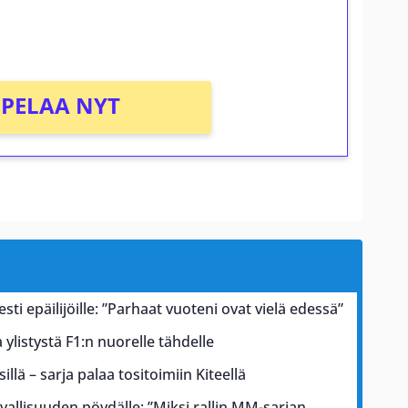
PELAA NYT
esti epäilijöille: ”Parhaat vuoteni ovat vielä edessä”
ylistystä F1:n nuorelle tähdelle
illä – sarja palaa tositoimiin Kiteellä
rvallisuuden pöydälle: ”Miksi rallin MM-sarjan