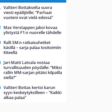
Valtteri Bottakselta suora
viesti epäilijöille: ”Parhaat
vuoteni ovat vielä edessä”
Max Verstappen jakoi kovaa
ylistystä F1:n nuorelle tähdelle
Ralli SM:n ratkaisuhetket
käsillä – sarja palaa tositoimiin
Kiteellä
Jari-Matti Latvala nostaa
turvallisuuden pöydälle: ”Miksi
rallin MM-sarjan pitäisi kilpailla
siellä?”
Valtteri Bottas kertoi karun
syyn keskeytyksilleen – ”Kaikki
alkaa palaa”