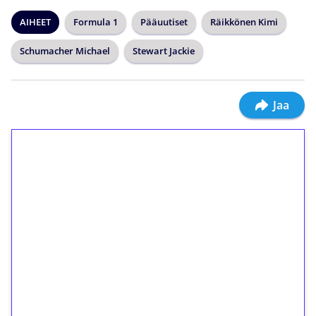
AIHEET
Formula 1
Pääuutiset
Räikkönen Kimi
Schumacher Michael
Stewart Jackie
Jaa
1€ = 10€ arvosta
ilmaiskierroksia ilman
kierrätystä!
Talleta 1€
Saat heti 50 ilmaiskierrosta Tuohi 1000 -
peliin (arvo 0,20€ per kierros)!
Ei kierrätysvaatimusta!