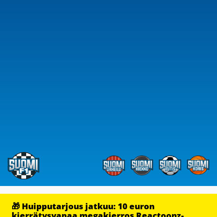
🎁 Huipputarjous jatkuu: 10 euron
kierrätysvapaa megakierros Reactoonz-