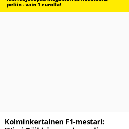
peliin - vain 1 eurolla!
Kolminkertainen F1-mestari: