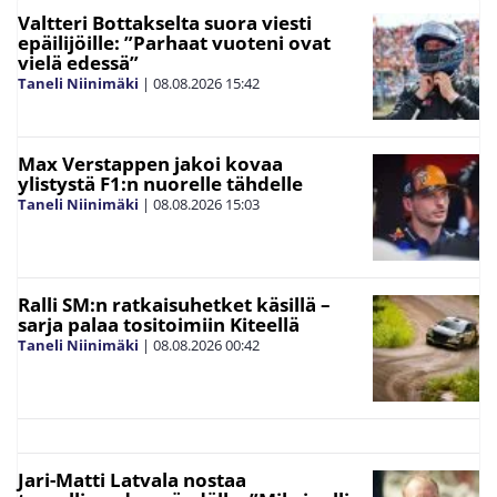
Valtteri Bottakselta suora viesti
epäilijöille: ”Parhaat vuoteni ovat
vielä edessä”
Taneli Niinimäki
|
08.08.2026
15:42
Max Verstappen jakoi kovaa
ylistystä F1:n nuorelle tähdelle
Taneli Niinimäki
|
08.08.2026
15:03
Ralli SM:n ratkaisuhetket käsillä –
sarja palaa tositoimiin Kiteellä
Taneli Niinimäki
|
08.08.2026
00:42
Jari-Matti Latvala nostaa