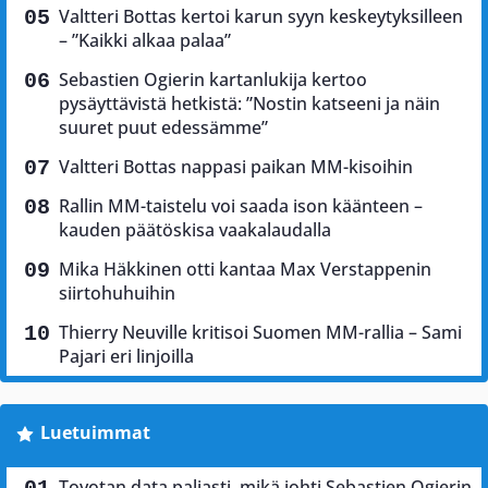
Valtteri Bottas kertoi karun syyn keskeytyksilleen
– ”Kaikki alkaa palaa”
Sebastien Ogierin kartanlukija kertoo
pysäyttävistä hetkistä: ”Nostin katseeni ja näin
suuret puut edessämme”
Valtteri Bottas nappasi paikan MM-kisoihin
Rallin MM-taistelu voi saada ison käänteen –
kauden päätöskisa vaakalaudalla
Mika Häkkinen otti kantaa Max Verstappenin
siirtohuhuihin
Thierry Neuville kritisoi Suomen MM-rallia – Sami
Pajari eri linjoilla
Luetuimmat
Toyotan data paljasti, mikä johti Sebastien Ogierin