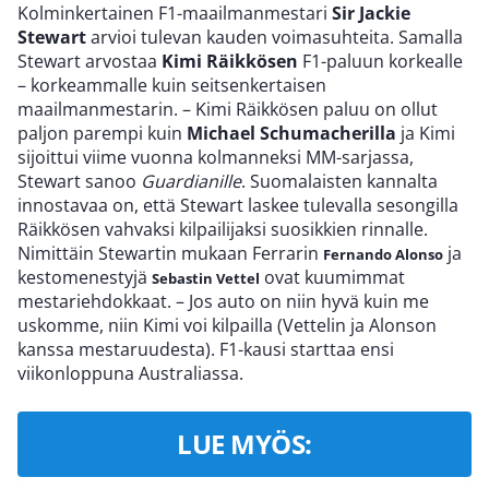
Kolminkertainen F1-maailmanmestari
Sir Jackie
Stewart
arvioi tulevan kauden voimasuhteita. Samalla
Stewart arvostaa
Kimi Räikkösen
F1-paluun korkealle
– korkeammalle kuin seitsenkertaisen
maailmanmestarin. – Kimi Räikkösen paluu on ollut
paljon parempi kuin
Michael Schumacherilla
ja Kimi
sijoittui viime vuonna kolmanneksi MM-sarjassa,
Stewart sanoo
Guardianille
. Suomalaisten kannalta
innostavaa on, että Stewart laskee tulevalla sesongilla
Räikkösen vahvaksi kilpailijaksi suosikkien rinnalle.
Nimittäin Stewartin mukaan Ferrarin
ja
Fernando Alonso
kestomenestyjä
ovat kuumimmat
Sebastin Vettel
mestariehdokkaat. – Jos auto on niin hyvä kuin me
uskomme, niin Kimi voi kilpailla (Vettelin ja Alonson
kanssa mestaruudesta). F1-kausi starttaa ensi
viikonloppuna Australiassa.
LUE MYÖS: