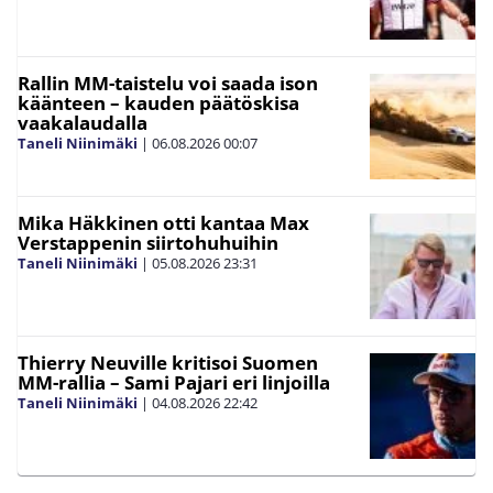
Rallin MM-taistelu voi saada ison
käänteen – kauden päätöskisa
vaakalaudalla
Taneli Niinimäki
|
06.08.2026
00:07
Mika Häkkinen otti kantaa Max
Verstappenin siirtohuhuihin
Taneli Niinimäki
|
05.08.2026
23:31
Thierry Neuville kritisoi Suomen
MM-rallia – Sami Pajari eri linjoilla
Taneli Niinimäki
|
04.08.2026
22:42