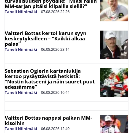
turvallisuuden pöydälle: ”Miksi rallin
MM-sarjan pitäisi kilpailla siellä?”
Taneli Niinimäki
|
07.08.2026
22:26
Valtteri Bottas kertoi karun syyn
keskeytyksilleen – ”Kaikki alkaa
palaa”
Taneli Niinimäki
|
06.08.2026
23:14
Sebastien Ogierin kartanlukija
kertoo pysäyttävistä hetkistä:
”Nostin katseeni ja näin suuret puut
edessämme”
Taneli Niinimäki
|
06.08.2026
16:44
Valtteri Bottas nappasi paikan MM-
kisoihin
Taneli Niinimäki
|
06.08.2026
12:49