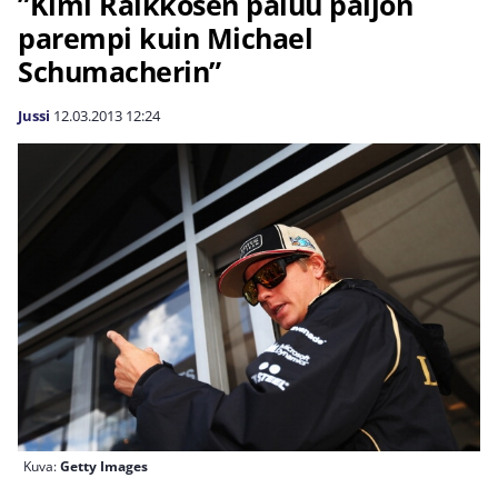
”Kimi Räikkösen paluu paljon
parempi kuin Michael
Schumacherin”
Jussi
12.03.2013
12:24
Kuva:
Getty Images