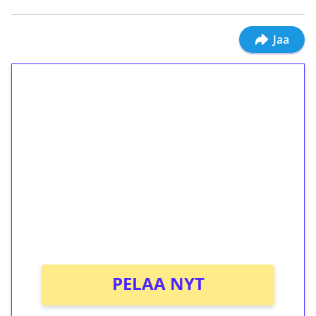
Jaa
1€ = 10€ arvosta
ilmaiskierroksia ilman
kierrätystä!
Talleta 1€
Saat heti 50 ilmaiskierrosta Tuohi 1000 -
peliin (arvo 0,20€ per kierros)!
Ei kierrätysvaatimusta!
PELAA NYT