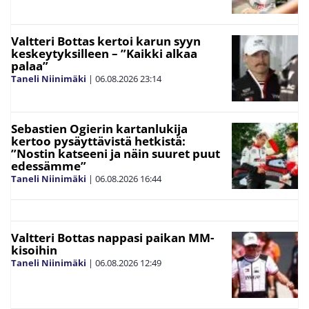
Valtteri Bottas kertoi karun syyn
keskeytyksilleen – ”Kaikki alkaa
palaa”
Taneli Niinimäki
|
06.08.2026
23:14
Sebastien Ogierin kartanlukija
kertoo pysäyttävistä hetkistä:
”Nostin katseeni ja näin suuret puut
edessämme”
Taneli Niinimäki
|
06.08.2026
16:44
Valtteri Bottas nappasi paikan MM-
kisoihin
Taneli Niinimäki
|
06.08.2026
12:49