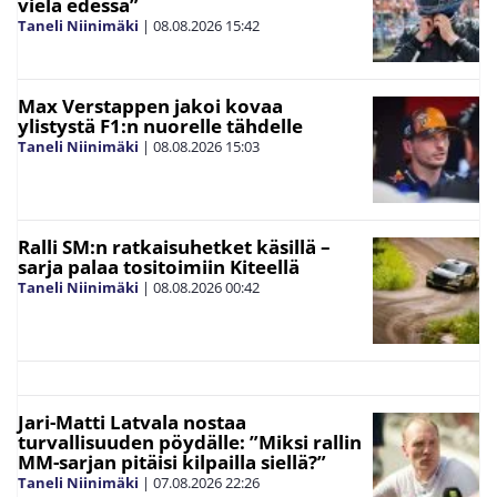
vielä edessä”
Taneli Niinimäki
|
08.08.2026
15:42
Max Verstappen jakoi kovaa
ylistystä F1:n nuorelle tähdelle
Taneli Niinimäki
|
08.08.2026
15:03
Ralli SM:n ratkaisuhetket käsillä –
sarja palaa tositoimiin Kiteellä
Taneli Niinimäki
|
08.08.2026
00:42
Jari-Matti Latvala nostaa
turvallisuuden pöydälle: ”Miksi rallin
MM-sarjan pitäisi kilpailla siellä?”
Taneli Niinimäki
|
07.08.2026
22:26