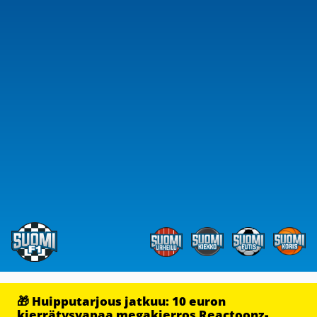
🎁 Huipputarjous jatkuu: 10 euron
kierrätysvapaa megakierros Reactoonz-