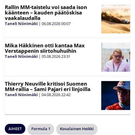
Rallin MM-taistelu voi saada ison
käänteen – kauden päätöskisa
vaakalaudalla
Taneli Niinimäki
|
06.08.2026
00:07
Mika Häkkinen otti kantaa Max
Verstappenin siirtohuhuihin
Taneli Niinimäki
|
05.08.2026
23:31
Thierry Neuville kritisoi Suomen
MM-rallia – Sami Pajari eri linjoilla
Taneli Niinimäki
|
04.08.2026
22:42
AIHEET
Formula 1
Kovalainen Heikki