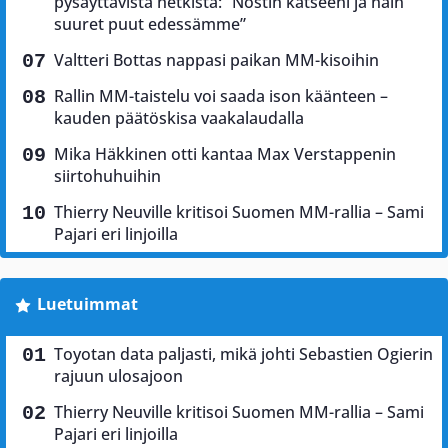
pysäyttävistä hetkistä: ”Nostin katseeni ja näin
suuret puut edessämme”
Valtteri Bottas nappasi paikan MM-kisoihin
Rallin MM-taistelu voi saada ison käänteen –
kauden päätöskisa vaakalaudalla
Mika Häkkinen otti kantaa Max Verstappenin
siirtohuhuihin
Thierry Neuville kritisoi Suomen MM-rallia – Sami
Pajari eri linjoilla
Luetuimmat
Toyotan data paljasti, mikä johti Sebastien Ogierin
rajuun ulosajoon
Thierry Neuville kritisoi Suomen MM-rallia – Sami
Pajari eri linjoilla