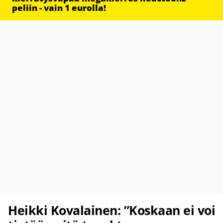
peliin - vain 1 eurolla!
Heikki Kovalainen: ”Koskaan ei voi