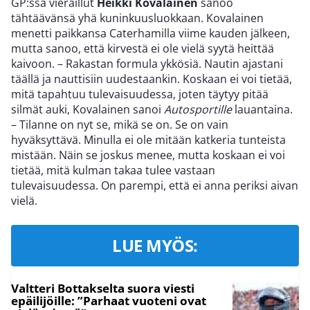
GP:ssä vieraillut
Heikki Kovalainen
sanoo
tähtäävänsä yhä kuninkuusluokkaan. Kovalainen
menetti paikkansa Caterhamilla viime kauden jälkeen,
mutta sanoo, että kirvestä ei ole vielä syytä heittää
kaivoon. – Rakastan formula ykkösiä. Nautin ajastani
täällä ja nauttisiin uudestaankin. Koskaan ei voi tietää,
mitä tapahtuu tulevaisuudessa, joten täytyy pitää
silmät auki, Kovalainen sanoi
Autosportille
lauantaina.
– Tilanne on nyt se, mikä se on. Se on vain
hyväksyttävä. Minulla ei ole mitään katkeria tunteista
mistään. Näin se joskus menee, mutta koskaan ei voi
tietää, mitä kulman takaa tulee vastaan
tulevaisuudessa. On parempi, että ei anna periksi aivan
vielä.
LUE MYÖS:
Valtteri Bottakselta suora viesti
epäilijöille: ”Parhaat vuoteni ovat