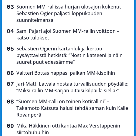
Suomen MM-rallissa hurjan ulosajon kokenut
Sebastien Ogier paljasti loppukauden
suunnitelmansa
Sami Pajari ajoi Suomen MM-rallin voittoon –
katso tulokset
Sebastien Ogierin kartanlukija kertoo
pysäyttävistä hetkistä: ”Nostin katseeni ja näin
suuret puut edessämme”
Valtteri Bottas nappasi paikan MM-kisoihin
Jari-Matti Latvala nostaa turvallisuuden pöydälle:
”Miksi rallin MM-sarjan pitäisi kilpailla siellä?”
”Suomen MM-ralli on toinen kotirallini” –
Takamoto Katsuta halusi tehdä saman kuin Kalle
Rovanperä
Mika Häkkinen otti kantaa Max Verstappenin
siirtohuhuihin