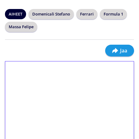
AIHEET
Domenicali Stefano
Ferrari
Formula 1
Massa Felipe
Jaa
1€ = 10€ arvosta
ilmaiskierroksia ilman
kierrätystä!
Talleta 1€
Saat heti 50 ilmaiskierrosta Tuohi 1000 -
peliin (arvo 0,20€ per kierros)!
Ei kierrätysvaatimusta!