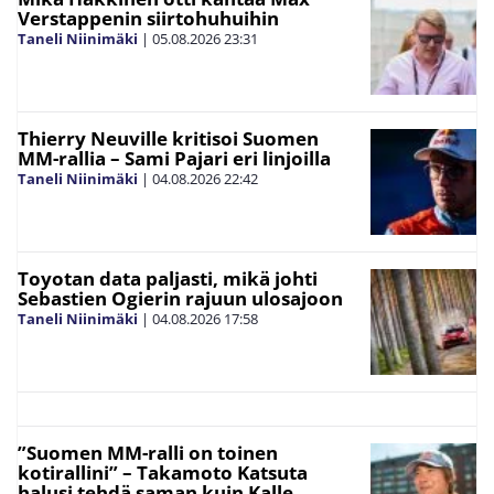
Verstappenin siirtohuhuihin
Taneli Niinimäki
|
05.08.2026
23:31
Thierry Neuville kritisoi Suomen
MM-rallia – Sami Pajari eri linjoilla
Taneli Niinimäki
|
04.08.2026
22:42
Toyotan data paljasti, mikä johti
Sebastien Ogierin rajuun ulosajoon
Taneli Niinimäki
|
04.08.2026
17:58
”Suomen MM-ralli on toinen
kotirallini” – Takamoto Katsuta
halusi tehdä saman kuin Kalle