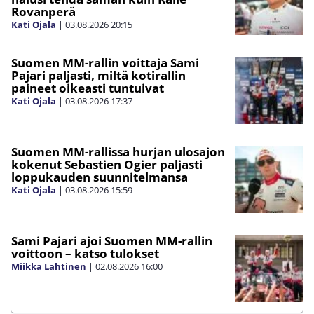
Rovanperä
Kati Ojala
|
03.08.2026
20:15
Suomen MM-rallin voittaja Sami
Pajari paljasti, miltä kotirallin
paineet oikeasti tuntuivat
Kati Ojala
|
03.08.2026
17:37
Suomen MM-rallissa hurjan ulosajon
kokenut Sebastien Ogier paljasti
loppukauden suunnitelmansa
Kati Ojala
|
03.08.2026
15:59
Sami Pajari ajoi Suomen MM-rallin
voittoon – katso tulokset
Miikka Lahtinen
|
02.08.2026
16:00