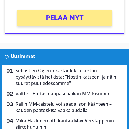
PELAA NYT
Uusimmat
Sebastien Ogierin kartanlukija kertoo
pysäyttävistä hetkistä: ”Nostin katseeni ja näin
suuret puut edessämme”
Valtteri Bottas nappasi paikan MM-kisoihin
Rallin MM-taistelu voi saada ison käänteen –
kauden päätöskisa vaakalaudalla
Mika Häkkinen otti kantaa Max Verstappenin
siirtohuhuihin