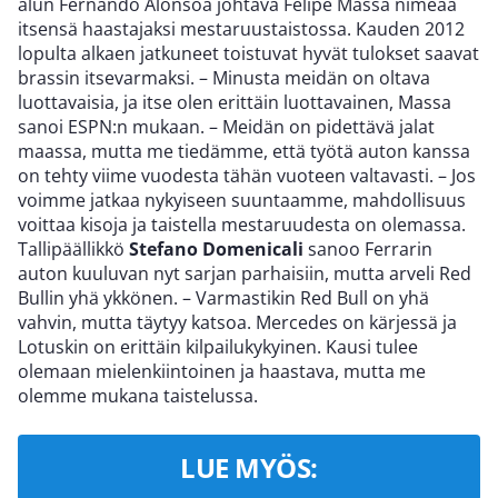
alun Fernando Alonsoa johtava Felipe Massa nimeää
itsensä haastajaksi mestaruustaistossa. Kauden 2012
lopulta alkaen jatkuneet toistuvat hyvät tulokset saavat
brassin itsevarmaksi. – Minusta meidän on oltava
luottavaisia, ja itse olen erittäin luottavainen, Massa
sanoi ESPN:n mukaan. – Meidän on pidettävä jalat
maassa, mutta me tiedämme, että työtä auton kanssa
on tehty viime vuodesta tähän vuoteen valtavasti. – Jos
voimme jatkaa nykyiseen suuntaamme, mahdollisuus
voittaa kisoja ja taistella mestaruudesta on olemassa.
Tallipäällikkö
Stefano Domenicali
sanoo Ferrarin
auton kuuluvan nyt sarjan parhaisiin, mutta arveli Red
Bullin yhä ykkönen. – Varmastikin Red Bull on yhä
vahvin, mutta täytyy katsoa. Mercedes on kärjessä ja
Lotuskin on erittäin kilpailukykyinen. Kausi tulee
olemaan mielenkiintoinen ja haastava, mutta me
olemme mukana taistelussa.
LUE MYÖS: