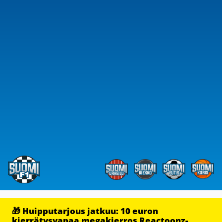
🎁 Huipputarjous jatkuu: 10 euron
kierrätysvapaa megakierros Reactoonz-