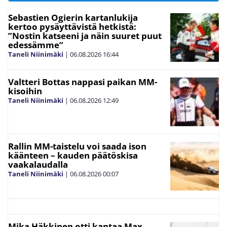
Sebastien Ogierin kartanlukija
kertoo pysäyttävistä hetkistä:
”Nostin katseeni ja näin suuret puut
edessämme”
Taneli Niinimäki
|
06.08.2026
16:44
Valtteri Bottas nappasi paikan MM-
kisoihin
Taneli Niinimäki
|
06.08.2026
12:49
Rallin MM-taistelu voi saada ison
käänteen – kauden päätöskisa
vaakalaudalla
Taneli Niinimäki
|
06.08.2026
00:07
Mika Häkkinen otti kantaa Max