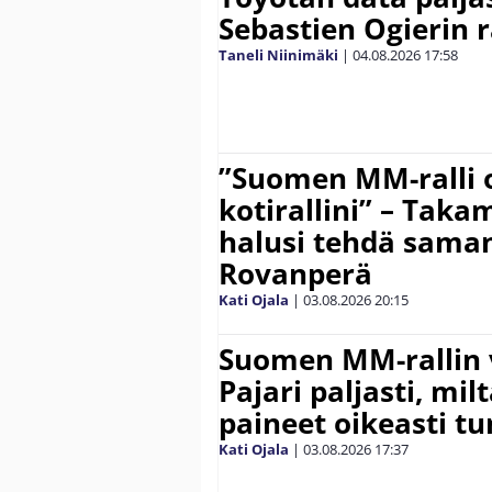
Sebastien Ogierin 
Taneli Niinimäki
|
04.08.2026
17:58
”Suomen MM-ralli 
kotirallini” – Tak
halusi tehdä saman
Rovanperä
Kati Ojala
|
03.08.2026
20:15
Suomen MM-rallin 
Pajari paljasti, milt
paineet oikeasti tu
Kati Ojala
|
03.08.2026
17:37