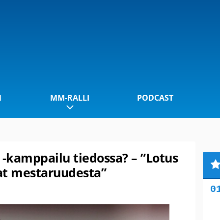
1
MM-RALLI
PODCAST
 -kamppailu tiedossa? – ”Lotus
vat mestaruudesta”