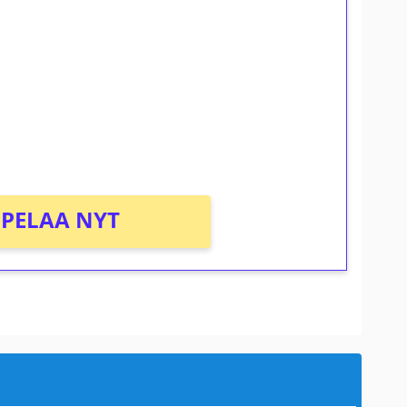
osta Tuohi 1000 -peliin (arvo 0,20€ per
PELAA NYT