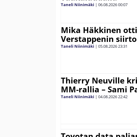
Taneli Niinimäki
|
06.08.2026
00:07
Mika Häkkinen ott
Verstappenin siirt
Taneli Niinimäki
|
05.08.2026
23:31
Thierry Neuville kr
MM-rallia – Sami Paj
Taneli Niinimäki
|
04.08.2026
22:42
Toyotan data paljas