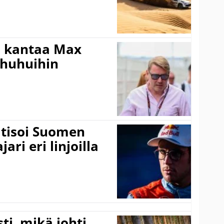
i kantaa Max
ohuhuihin
itisoi Suomen
ari eri linjoilla
ti, mikä johti