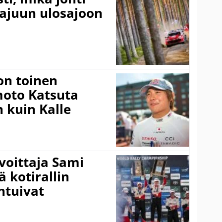
rajuun ulosajoon
on toinen
amoto Katsuta
 kuin Kalle
voittaja Sami
ä kotirallin
ntuivat