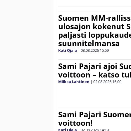
Suomen MM-ralliss
ulosajon kokenut S
paljasti loppukaud
suunnitelmansa
Kati Ojala
|
03.08.2026
15:59
Sami Pajari ajoi S
voittoon – katso tu
Miikka Lahtinen
|
02.08.2026
16:00
Sami Pajari Suome
voittoon!
Kati Ojala
|
02.08.2026
14:19