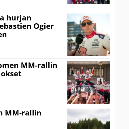
a hurjan
ebastien Ogier
en
uomen MM-rallin
lokset
n MM-rallin