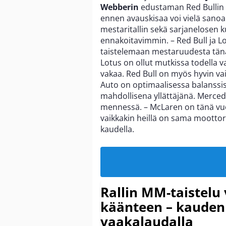
Webberin
edustaman Red Bullin v
ennen avauskisaa voi vielä sanoa 
mestaritallin sekä sarjanelosen k
ennakoitavimmin. – Red Bull ja L
taistelemaan mestaruudesta tänä
Lotus on ollut mutkissa todella 
vakaa. Red Bull on myös hyvin vai
Auto on optimaalisessa balanssi
mahdollisena yllättäjänä. Merced
mennessä. – McLaren on tänä vuo
vaikkakin heillä on sama moottor
kaudella.
Rallin MM-taistelu 
käänteen – kauden
vaakalaudalla