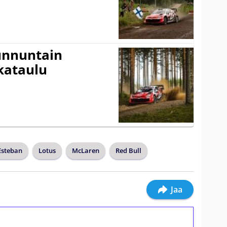
Sunnuntain
ikataulu
Esteban
Lotus
McLaren
Red Bull
Jaa
ilmaiskierroksia ilman