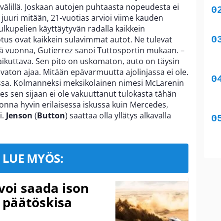
älillä. Joskaan autojen puhtaasta nopeudesta ei
juuri mitään, 21-vuotias arvioi viime kauden
ulkupelien käyttäytyvän radalla kaikkein
otus ovat kaikkein sulavimmat autot. Ne tulevat
 vuonna, Gutierrez sanoi Tuttosportin mukaan. –
vaikuttava. Sen pito on uskomaton, auto on täysin
vaton ajaa. Mitään epävarmuutta ajolinjassa ei ole.
ssa. Kolmanneksi meksikolainen nimesi McLarenin
es sen sijaan ei ole vakuuttanut tulokasta tähän
nna hyvin erilaisessa iskussa kuin Mercedes,
i.
Jenson
(
Button
) saattaa olla yllätys alkavalla
LUE MYÖS:
voi saada ison
 päätöskisa