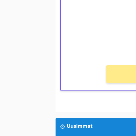
kierrätystä!
Talleta 1€
Saat heti 50 ilmaiskierr
kierros)!
Ei kierrätysvaatimusta!
Uusimmat