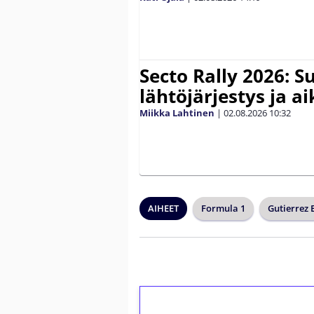
Secto Rally 2026: 
lähtöjärjestys ja a
Miikka Lahtinen
|
02.08.2026
10:32
AIHEET
Formula 1
Gutierrez 
1€ = 10€ arvosta 