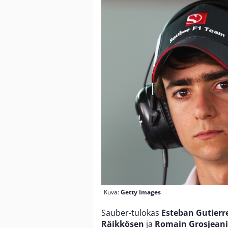
Kuva:
Getty Images
Sauber-tulokas
Esteban Gutierr
Räikkösen
ja
Romain Grosjean