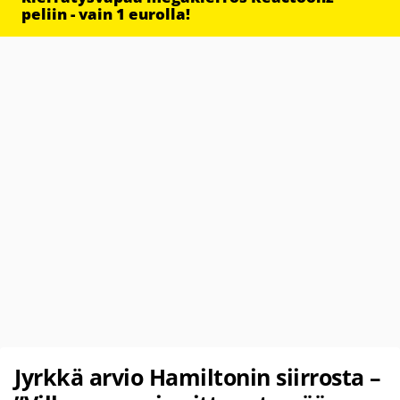
peliin - vain 1 eurolla!
Jyrkkä arvio Hamiltonin siirrosta –