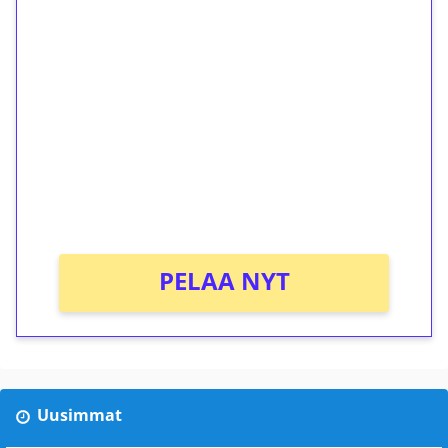
1€ = 10€ arvosta
ilmaiskierroksia ilman
kierrätystä!
Talleta 1€
Saat heti 50 ilmaiskierrosta Tuohi 1000 -
peliin (arvo 0,20€ per kierros)!
Ei kierrätysvaatimusta!
PELAA NYT
Uusimmat