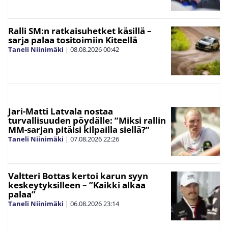
Ralli SM:n ratkaisuhetket käsillä –
sarja palaa tositoimiin Kiteellä
Taneli Niinimäki
|
08.08.2026
00:42
Jari-Matti Latvala nostaa
turvallisuuden pöydälle: ”Miksi rallin
MM-sarjan pitäisi kilpailla siellä?”
Taneli Niinimäki
|
07.08.2026
22:26
Valtteri Bottas kertoi karun syyn
keskeytyksilleen – ”Kaikki alkaa
palaa”
Taneli Niinimäki
|
06.08.2026
23:14