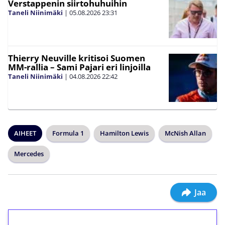
Verstappenin siirtohuhuihin
Taneli Niinimäki
|
05.08.2026
23:31
Thierry Neuville kritisoi Suomen
MM-rallia – Sami Pajari eri linjoilla
Taneli Niinimäki
|
04.08.2026
22:42
AIHEET
Formula 1
Hamilton Lewis
McNish Allan
Mercedes
Jaa