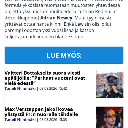
formula ykkösissä huomataan muutosten yhteydessä
on, että yksi mies on muita edellä ja se on Red Bullin
[tekniikkapomo]
Adrian Newey
. Muut tyypillisesti
yrittävät ottaa häntä kiinni. Ehkä Lewisin olisi ollut
parempi odottaa yksi vuosi lisää ja katsoa
kuljettajamarkkinoiden tilanne sitten.
LUE MYÖS:
Valtteri Bottakselta suora viesti
epäilijöille: ”Parhaat vuoteni ovat
vielä edessä”
Taneli Niinimäki
|
08.08.2026
15:42
Max Verstappen jakoi kovaa
ylistystä F1:n nuorelle tähdelle
Taneli Niinimäki
|
08.08.2026
15:03