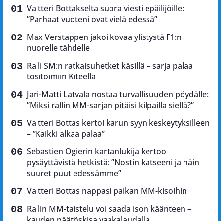
Valtteri Bottakselta suora viesti epäilijöille:
”Parhaat vuoteni ovat vielä edessä”
Max Verstappen jakoi kovaa ylistystä F1:n
nuorelle tähdelle
Ralli SM:n ratkaisuhetket käsillä – sarja palaa
tositoimiin Kiteellä
Jari-Matti Latvala nostaa turvallisuuden pöydälle:
”Miksi rallin MM-sarjan pitäisi kilpailla siellä?”
Valtteri Bottas kertoi karun syyn keskeytyksilleen
– ”Kaikki alkaa palaa”
Sebastien Ogierin kartanlukija kertoo
pysäyttävistä hetkistä: ”Nostin katseeni ja näin
suuret puut edessämme”
Valtteri Bottas nappasi paikan MM-kisoihin
Rallin MM-taistelu voi saada ison käänteen –
kauden päätöskisa vaakalaudalla