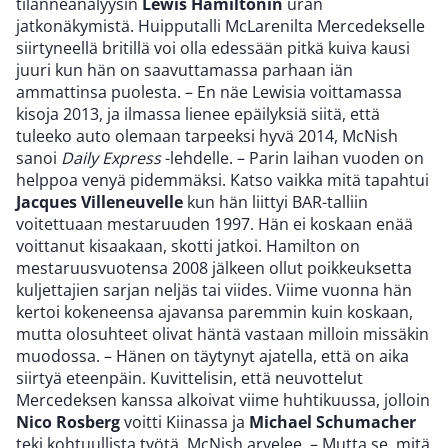
tilanneanalyysin
Lewis Hamiltonin
uran
jatkonäkymistä. Huipputalli McLarenilta Mercedekselle
siirtyneellä britillä voi olla edessään pitkä kuiva kausi
juuri kun hän on saavuttamassa parhaan iän
ammattinsa puolesta. – En näe Lewisia voittamassa
kisoja 2013, ja ilmassa lienee epäilyksiä siitä, että
tuleeko auto olemaan tarpeeksi hyvä 2014, McNish
sanoi
Daily Express
-lehdelle. – Parin laihan vuoden on
helppoa venyä pidemmäksi. Katso vaikka mitä tapahtui
Jacques Villeneuvelle
kun hän liittyi BAR-talliin
voitettuaan mestaruuden 1997. Hän ei koskaan enää
voittanut kisaakaan, skotti jatkoi. Hamilton on
mestaruusvuotensa 2008 jälkeen ollut poikkeuksetta
kuljettajien sarjan neljäs tai viides. Viime vuonna hän
kertoi kokeneensa ajavansa paremmin kuin koskaan,
mutta olosuhteet olivat häntä vastaan milloin missäkin
muodossa. – Hänen on täytynyt ajatella, että on aika
siirtyä eteenpäin. Kuvittelisin, että neuvottelut
Mercedeksen kanssa alkoivat viime huhtikuussa, jolloin
Nico Rosberg
voitti Kiinassa ja
Michael Schumacher
teki kohtuullista työtä, McNish arvelee. – Mutta se, mitä