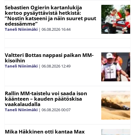
Sebastien Ogierin kartanlukija
kertoo pysäyttävistä hetkistä:
”Nostin katseeni ja näin suuret puut
edessämme”
Taneli Niinimäki
|
06.08.2026
16:44
Valtteri Bottas nappasi paikan MM-
kisoihin
Taneli Niinimäki
|
06.08.2026
12:49
Rallin MM-taistelu voi saada ison
käänteen – kauden päätöskisa
vaakalaudalla
Taneli Niinimäki
|
06.08.2026
00:07
Mika Häkkinen otti kantaa Max