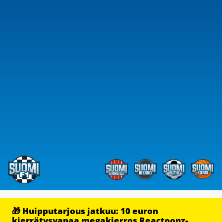
🎁 Huipputarjous jatkuu: 10 euron
kierrätysvapaa megakierros Reactoonz-