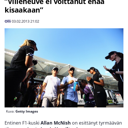
”Villeneuve ei voittanut enää
kisaakaan”
Olli
03.02.2013
21:02
Kuva:
Getty Images
Entinen F1-kuski
Allan McNish
on esittänyt tyrmäävän