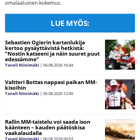
omalaatuinen kokemus.
LUE MYÖS:
Sebastien Ogierin kartanlukija
kertoo pysäyttävistä hetkistä:
”Nostin katseeni ja näin suuret puut
edessämme”
Taneli Niinimäki
|
06.08.2026
16:44
Valtteri Bottas nappasi paikan MM-
kisoihin
Taneli Niinimäki
|
06.08.2026
12:49
Rallin MM-taistelu voi saada ison
käänteen – kauden päätöskisa
vaakalaudalla
Taneli Niinimäki
|
06.08.2026
00:07