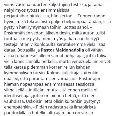
viime vuonna nuorten kuljettajien testissä, ja tämä
näkyi myös työssä ensimmäisissä
perjantaiharjoituksissa, hän kertoo. – Tunnen radan
hyvin, mikä teki asioista paljon helpompaa tänään, sillä
pystyin heti ryhtymään töihin, Bottas sanoi. –
Ensimmäisen vedon jälkeen tiesin, miltä auton tulisi
tuntua ja me pystyimme myös jatkamaan tiettyjä
testejä Intian viikonlopulta kerätäksemme vielä lisää
dataa. Bottasilla ja
Pastor Maldonadolla
oli vähän
aikaa tuhannesosalleen samat pohja-ajat, jotka tulivat
vielä lähes samalla hetkellä, mutta venezuelalainen veti
tällä kertaa pidemmän korren reilun kahden
kymmenyksen turvin. Kolmoskuljettaja kuitenkin
epäilee, että parantamisen varaa jäi. – Pastor ajoi
hieman nopeampaa ensimmäisessä sessiossa
viimeisellä stintillään, mutta sitä ennen meillä oli
identtiset ajat, joten on hienoa tietää, että olen
vauhdissa. Uskoisin, että olisin kuitenkin pystynyt
enempäänkin. – Pidän radasta sekä ilmapiiristä
paddockilla ja hotellin alta ajaminen on varsin