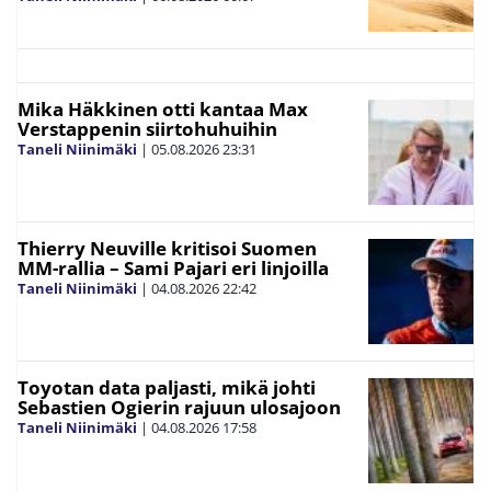
Mika Häkkinen otti kantaa Max
Verstappenin siirtohuhuihin
Taneli Niinimäki
|
05.08.2026
23:31
Thierry Neuville kritisoi Suomen
MM-rallia – Sami Pajari eri linjoilla
Taneli Niinimäki
|
04.08.2026
22:42
Toyotan data paljasti, mikä johti
Sebastien Ogierin rajuun ulosajoon
Taneli Niinimäki
|
04.08.2026
17:58