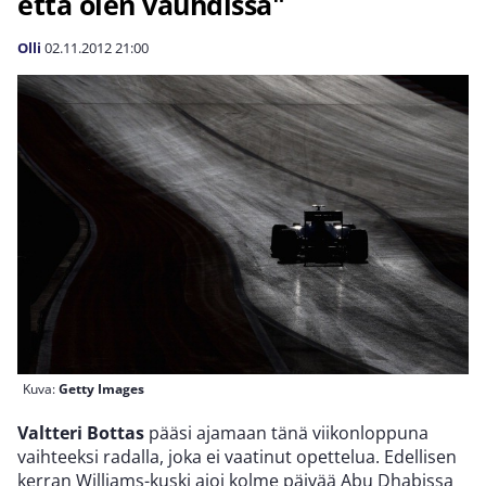
että olen vauhdissa"
Olli
02.11.2012
21:00
Kuva:
Getty Images
Valtteri Bottas
pääsi ajamaan tänä viikonloppuna
vaihteeksi radalla, joka ei vaatinut opettelua. Edellisen
kerran Williams-kuski ajoi kolme päivää Abu Dhabissa