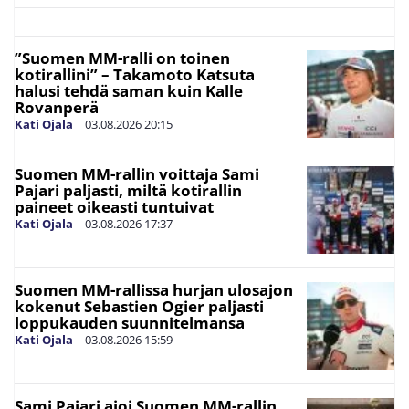
”Suomen MM-ralli on toinen
kotirallini” – Takamoto Katsuta
halusi tehdä saman kuin Kalle
Rovanperä
Kati Ojala
|
03.08.2026
20:15
Suomen MM-rallin voittaja Sami
Pajari paljasti, miltä kotirallin
paineet oikeasti tuntuivat
Kati Ojala
|
03.08.2026
17:37
Suomen MM-rallissa hurjan ulosajon
kokenut Sebastien Ogier paljasti
loppukauden suunnitelmansa
Kati Ojala
|
03.08.2026
15:59
Sami Pajari ajoi Suomen MM-rallin