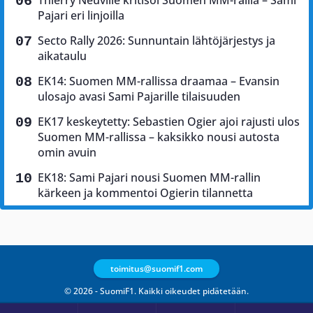
Pajari eri linjoilla
Secto Rally 2026: Sunnuntain lähtöjärjestys ja
aikataulu
EK14: Suomen MM-rallissa draamaa – Evansin
ulosajo avasi Sami Pajarille tilaisuuden
EK17 keskeytetty: Sebastien Ogier ajoi rajusti ulos
Suomen MM-rallissa – kaksikko nousi autosta
omin avuin
EK18: Sami Pajari nousi Suomen MM-rallin
kärkeen ja kommentoi Ogierin tilannetta
toimitus@suomif1.com
© 2026 - SuomiF1. Kaikki oikeudet pidätetään.