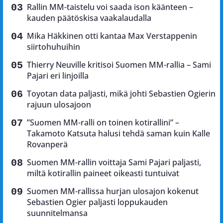
Rallin MM-taistelu voi saada ison käänteen –
kauden päätöskisa vaakalaudalla
Mika Häkkinen otti kantaa Max Verstappenin
siirtohuhuihin
Thierry Neuville kritisoi Suomen MM-rallia – Sami
Pajari eri linjoilla
Toyotan data paljasti, mikä johti Sebastien Ogierin
rajuun ulosajoon
”Suomen MM-ralli on toinen kotirallini” –
Takamoto Katsuta halusi tehdä saman kuin Kalle
Rovanperä
Suomen MM-rallin voittaja Sami Pajari paljasti,
miltä kotirallin paineet oikeasti tuntuivat
Suomen MM-rallissa hurjan ulosajon kokenut
Sebastien Ogier paljasti loppukauden
suunnitelmansa