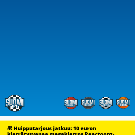
🎁 Huipputarjous jatkuu: 10 euron
kierrätysvapaa megakierros Reactoonz-