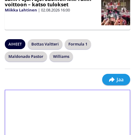
voittoon – katso tulokset
Miikka Lahtinen
|
02.08.2026
16:00
AIHEET
Bottas Valtteri
Formula 1
Maldonado Pastor
Williams
Jaa
1€ = 10€ arvosta
ilmaiskierroksia ilman
kierrätystä!
Talleta 1€