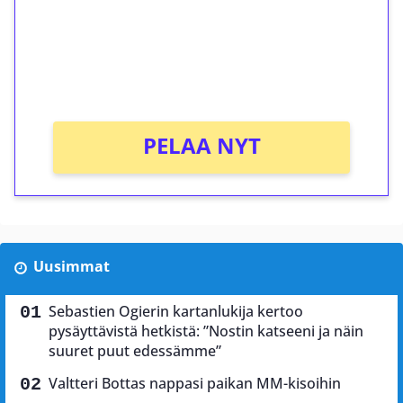
Saat heti 50 ilmaiskierrosta Tuohi 1000 -
peliin (arvo 0,20€ per kierros)!
Ei kierrätysvaatimusta!
PELAA NYT
Uusimmat
Sebastien Ogierin kartanlukija kertoo
pysäyttävistä hetkistä: ”Nostin katseeni ja näin
suuret puut edessämme”
Valtteri Bottas nappasi paikan MM-kisoihin