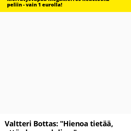
peliin - vain 1 eurolla!
Valtteri Bottas: "Hienoa tietää,