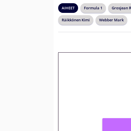
AIHEET
Formula 1
Grosjean 
Räikkönen Kimi
Webber Mark
🎁 Huipputarjous 
kierrätysvapaa me
– vain 1 eurolla!
Peli: Reactoonz
Vain uusille asiakkaille!