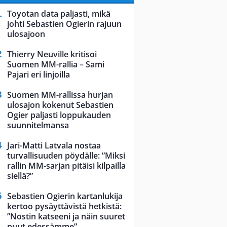
Toyotan data paljasti, mikä
johti Sebastien Ogierin rajuun
ulosajoon
Thierry Neuville kritisoi
Suomen MM-rallia – Sami
Pajari eri linjoilla
Suomen MM-rallissa hurjan
ulosajon kokenut Sebastien
Ogier paljasti loppukauden
suunnitelmansa
Jari-Matti Latvala nostaa
turvallisuuden pöydälle: ”Miksi
rallin MM-sarjan pitäisi kilpailla
siellä?”
Sebastien Ogierin kartanlukija
kertoo pysäyttävistä hetkistä:
”Nostin katseeni ja näin suuret
puut edessämme”