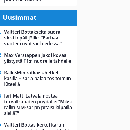
Uusimmat
Valtteri Bottakselta suora
viesti epäilijöille: ”Parhaat
vuoteni ovat vielä edessä”
Max Verstappen jakoi kovaa
ylistystä F1:n nuorelle tähdelle
Ralli SM:n ratkaisuhetket
käsillä – sarja palaa tositoimiin
Kiteellä
Jari-Matti Latvala nostaa
turvallisuuden pöydälle: ”Miksi
rallin MM-sarjan pitäisi kilpailla
siellä?”
Valtteri Bottas kertoi karun