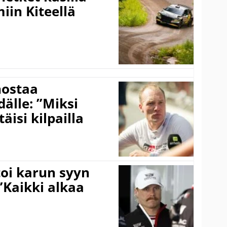
iin Kiteellä
nostaa
älle: ”Miksi
äisi kilpailla
toi karun syyn
”Kaikki alkaa