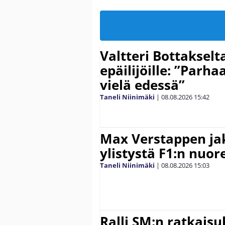
Valtteri Bottakselt
epäilijöille: ”Parha
vielä edessä”
Taneli Niinimäki
|
08.08.2026
15:42
Max Verstappen ja
ylistystä F1:n nuore
Taneli Niinimäki
|
08.08.2026
15:03
Ralli SM:n ratkaisu