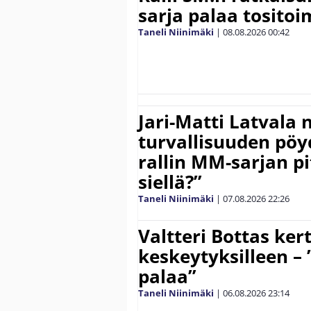
sarja palaa tositoim
Taneli Niinimäki
|
08.08.2026
00:42
Jari-Matti Latvala 
turvallisuuden pöyd
rallin MM-sarjan pit
siellä?”
Taneli Niinimäki
|
07.08.2026
22:26
Valtteri Bottas ker
keskeytyksilleen – 
palaa”
Taneli Niinimäki
|
06.08.2026
23:14