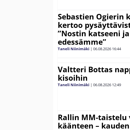
Sebastien Ogierin 
kertoo pysäyttävist
”Nostin katseeni j
edessämme”
Taneli Niinimäki
|
06.08.2026
16:44
Valtteri Bottas na
kisoihin
Taneli Niinimäki
|
06.08.2026
12:49
Rallin MM-taistelu 
käänteen – kauden