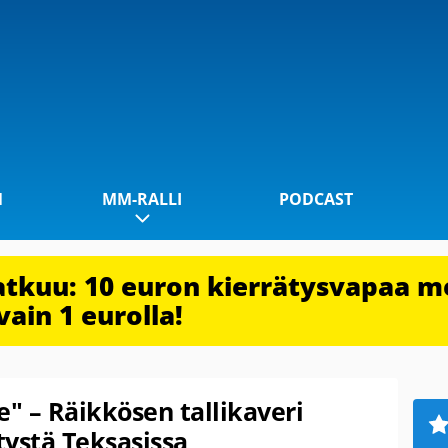
1
MM-RALLI
PODCAST
jatkuu: 10 euron kierrätysvapaa m
vain 1 eurolla!
e" – Räikkösen tallikaveri
tystä Teksasissa