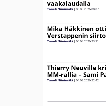
vaakalaudalla
Taneli Niinimäki
|
06.08.2026
00:07
Mika Häkkinen ott
Verstappenin siirt
Taneli Niinimäki
|
05.08.2026
23:31
Thierry Neuville kr
MM-rallia – Sami Paj
Taneli Niinimäki
|
04.08.2026
22:42