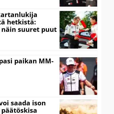
kartanlukija
ä hetkistä:
a näin suuret puut
ppasi paikan MM-
voi saada ison
 päätöskisa