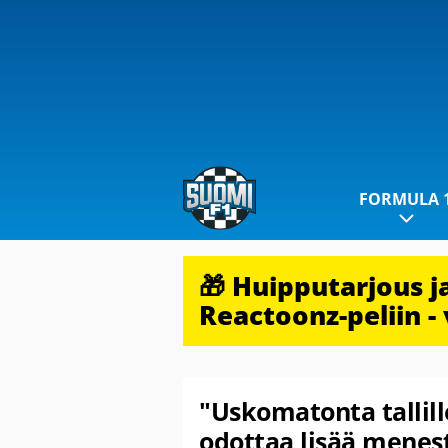
FORMULA 
🎁 Huipputarjous 
Reactoonz-peliin - 
"Uskomatonta tallill
odottaa lisää menes