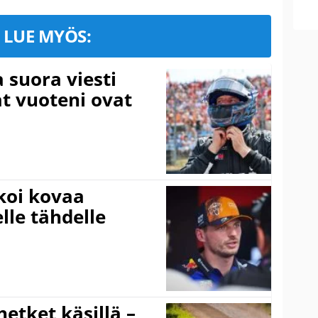
LUE MYÖS:
a suora viesti
at vuoteni ovat
koi kovaa
lle tähdelle
hetket käsillä –