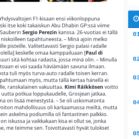
hdysvaltojen F1-kisaan ensi viikonloppuna
ski itse koki takaiskun Abu Dhabin GP:ssä viime
 Sauberin
Sergio Perezin
kanssa. 26-vuotias ei tällä
 niskoilleen tapahtuneesta. – Minä ajoin melko
ille pisteille. Valitettavasti Sergio palasi radalle
uolella] keskelle omaa kamppailuaan [
Paul di
juuri sitä kohtaa radasta, jossa minä olin. – Minulla
 autoaan ei voi saada häviämään savuna ilmaan.
josta tuli myös turva-auto radalle toisen kerran.
apahtumaan myös, mutta tällä kertaa hänellä ei
lle, ranskalainen vakuuttaa.
Kimi Räikkösen
voitto
 uutta potkua loppukaudelle, Grosjean jatkaa.
na on lisää menestystä. – Se oli uskomatonta
että voiton mahdollisuus oli karkaamassa meiltä, mutta
in askelma podiumilla oli fantastinen palkkio.
 on iskussa ja vaikkakaan kisa ei ollut se, jonka
, me teimme sen. Toivottavasti hyvät tulokset