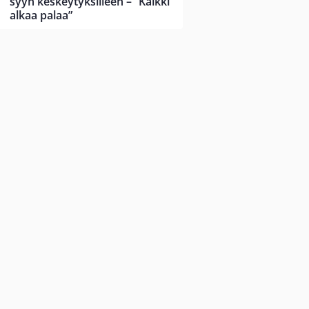
syyn keskeytyksilleen – ”Kaikki
alkaa palaa”