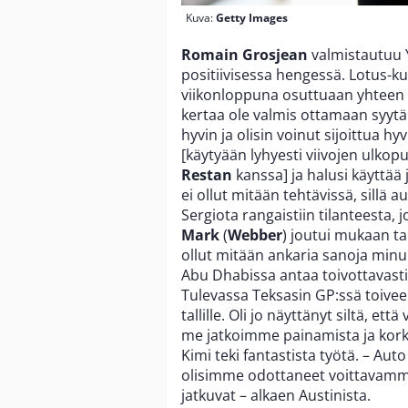
Kuva:
Getty Images
Romain Grosjean
valmistautuu Y
positiivisessa hengessä. Lotus-ku
viikonloppuna osuttuaan yhteen
kertaa ole valmis ottamaan syytä
hyvin ja olisin voinut sijoittua hyv
[käytyään lyhyesti viivojen ulkop
Restan
kanssa] ja halusi käyttää 
ei ollut mitään tehtävissä, sillä
Sergiota rangaistiin tilanteesta, 
Mark
(
Webber
) joutui mukaan t
ollut mitään ankaria sanoja minu
Abu Dhabissa antaa toivottavasti
Tulevassa Teksasin GP:ssä toivee
tallille. Oli jo näyttänyt siltä, 
me jatkoimme painamista ja korke
Kimi teki fantastista työtä. – Auto
olisimme odottaneet voittavamme
jatkuvat – alkaen Austinista.