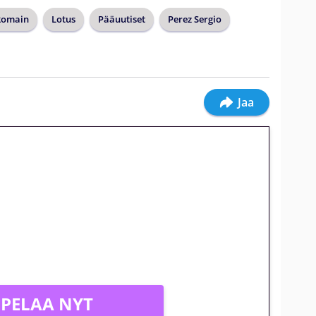
Romain
Lotus
Pääuutiset
Perez Sergio
Jaa
jatkuu: 10 euron
gakierros Reactoonz-peliin
PELAA NYT