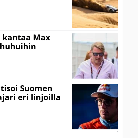
i kantaa Max
ohuhuihin
itisoi Suomen
ari eri linjoilla