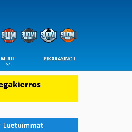
MUUT
PIKAKASINOT
egakierros
Luetuimmat