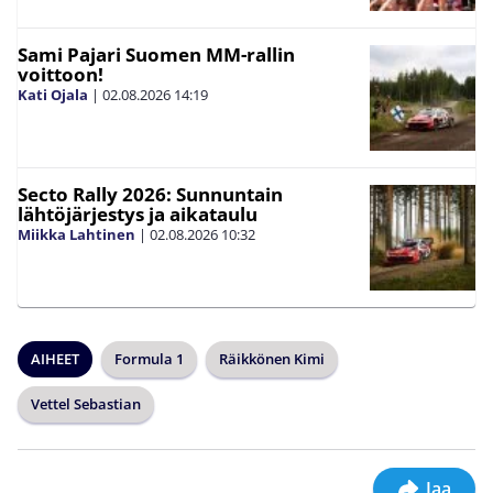
Sami Pajari Suomen MM-rallin
voittoon!
Kati Ojala
|
02.08.2026
14:19
Secto Rally 2026: Sunnuntain
lähtöjärjestys ja aikataulu
Miikka Lahtinen
|
02.08.2026
10:32
AIHEET
Formula 1
Räikkönen Kimi
Vettel Sebastian
Jaa