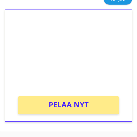
1€ = 10€ arvosta
ilmaiskierroksia ilman
kierrätystä!
Talleta 1€
Saat heti 50 ilmaiskierrosta Tuohi 1000 -
peliin (arvo 0,20€ per kierros)!
Ei kierrätysvaatimusta!
PELAA NYT