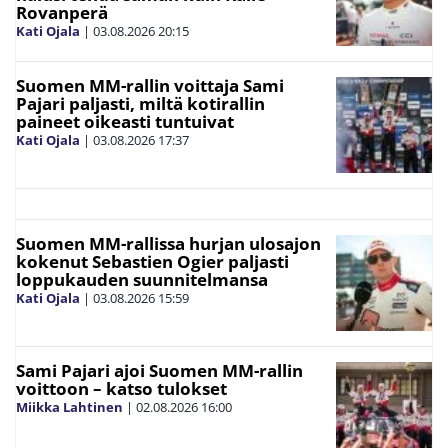
Rovanperä
Kati Ojala
|
03.08.2026
20:15
Suomen MM-rallin voittaja Sami
Pajari paljasti, miltä kotirallin
paineet oikeasti tuntuivat
Kati Ojala
|
03.08.2026
17:37
Suomen MM-rallissa hurjan ulosajon
kokenut Sebastien Ogier paljasti
loppukauden suunnitelmansa
Kati Ojala
|
03.08.2026
15:59
Sami Pajari ajoi Suomen MM-rallin
voittoon – katso tulokset
Miikka Lahtinen
|
02.08.2026
16:00