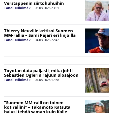
Verstappenin siirtohuhuihin
Taneli Niinimäki
|
05.08.2026
23:31
Thierry Neuville kritisoi Suomen
MM-rallia – Sami Pajari eri linjoilla
Taneli Niinimäki
|
04.08.2026
22:42
Toyotan data paljasti, mikä johti
Sebastien Ogierin rajuun ulosajoon
Taneli Niinimäki
|
04.08.2026
17:58
”Suomen MM-ralli on toinen
kotirallini” – Takamoto Katsuta
halusi tehdä saman kuin Kalle