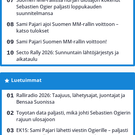
Suomen MM-rallissa hurjan ulosajon kokenut
Sebastien Ogier paljasti loppukauden
suunnitelmansa
Sami Pajari ajoi Suomen MM-rallin voittoon –
katso tulokset
Sami Pajari Suomen MM-rallin voittoon!
Secto Rally 2026: Sunnuntain lähtöjärjestys ja
aikataulu
Luetuimmat
Ralliradio 2026: Taajuus, lähetysajat, juontajat ja
Bensaa Suonissa
Toyotan data paljasti, mikä johti Sebastien Ogierin
rajuun ulosajoon
EK15: Sami Pajari lähetti viestin Ogierille – paljasti