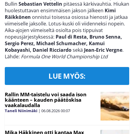
Bullin
Sebastian Vettelin
pitäessä kärkivauhtia. Hiukan
huolestuttavan ensimmäisen jakson jälkeen
Kimi
Räikkönen
onnistui toisessa osiossa hienosti ja jatkaa
viimeiselle jaksolle. Lotus-kuski oli viidenneksi nopein.
Aika-ajojen viimeiseltä osiolta pois tippuivat
nopeusjärjestyksessä:
Paul di Resta, Bruno Senna,
Sergio Perez, Michael Schumacher, Kamui
Kobayashi, Daniel Ricciardo
sekä
Jean-Eric Vergne
.
Lähde:
Formula One World Championship Ltd
LUE MYÖS:
Rallin MM-taistelu voi saada ison
käänteen – kauden päätöskisa
vaakalaudalla
Taneli Niinimäki
|
06.08.2026
00:07
Mika Häkkinen otti kantaa Max