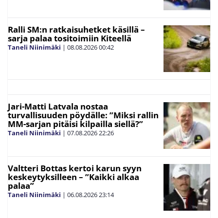
Ralli SM:n ratkaisuhetket käsillä –
sarja palaa tositoimiin Kiteellä
Taneli Niinimäki
|
08.08.2026
00:42
Jari-Matti Latvala nostaa
turvallisuuden pöydälle: ”Miksi rallin
MM-sarjan pitäisi kilpailla siellä?”
Taneli Niinimäki
|
07.08.2026
22:26
Valtteri Bottas kertoi karun syyn
keskeytyksilleen – ”Kaikki alkaa
palaa”
Taneli Niinimäki
|
06.08.2026
23:14