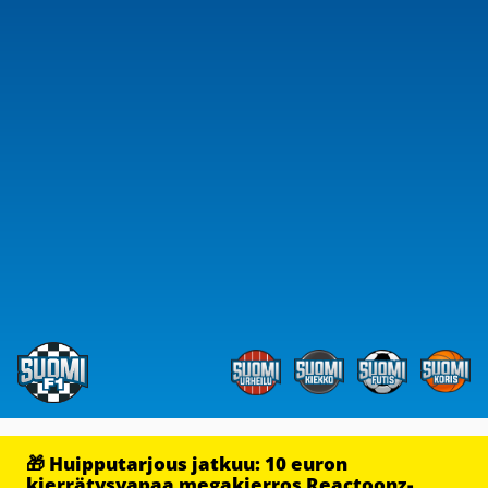
🎁 Huipputarjous jatkuu: 10 euron
kierrätysvapaa megakierros Reactoonz-