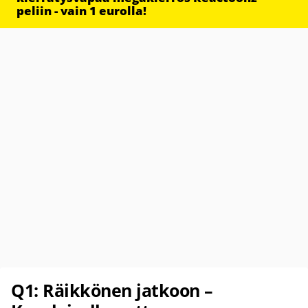
peliin - vain 1 eurolla!
Q1: Räikkönen jatkoon –