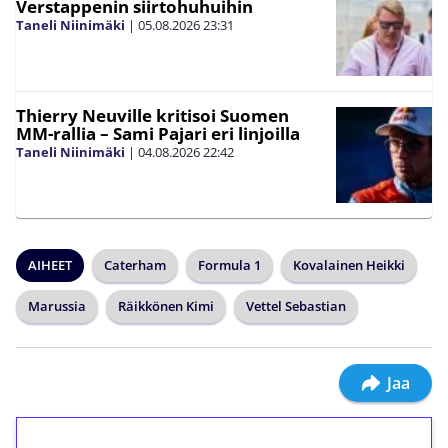
Verstappenin siirtohuhuihin
Taneli Niinimäki
|
05.08.2026
23:31
Thierry Neuville kritisoi Suomen
MM-rallia – Sami Pajari eri linjoilla
Taneli Niinimäki
|
04.08.2026
22:42
AIHEET
Caterham
Formula 1
Kovalainen Heikki
Marussia
Räikkönen Kimi
Vettel Sebastian
Jaa