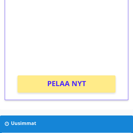
1€ = 10€ arvosta
ilmaiskierroksia ilman
kierrätystä!
Talleta 1€
Saat heti 50 ilmaiskierrosta Tuohi 1000 -
peliin (arvo 0,20€ per kierros)!
Ei kierrätysvaatimusta!
PELAA NYT
Uusimmat