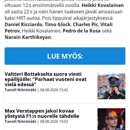
oltuaan 12:s ensimmäisellä osiolla.
Heikki Kovalainen
oli vasta 22:s ja näin hänen taakseen jäivät ainoastaan
kaksi HRT-autoa. Pois tippuivat aikajärjestyksessä:
Daniel Ricciardo
,
Timo Glock
,
Charles Pic
,
Vitali
Petrov
, Heikki Kovalainen,
Pedro de la Rosa
sekä
Narain Karthikeyan
.
LUE MYÖS:
Valtteri Bottakselta suora viesti
epäilijöille: ”Parhaat vuoteni ovat
vielä edessä”
Taneli Niinimäki
|
08.08.2026
15:42
Max Verstappen jakoi kovaa
ylistystä F1:n nuorelle tähdelle
Taneli Niinimäki
|
08.08.2026
15:03