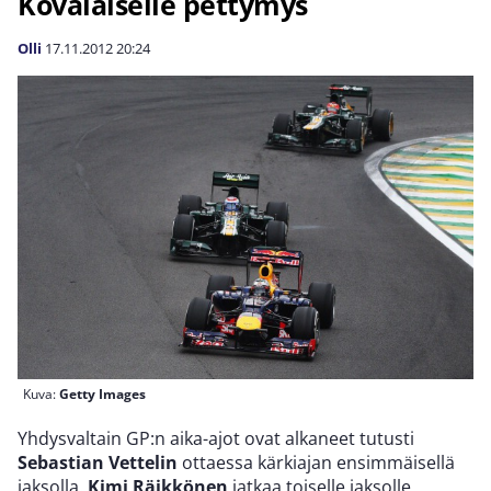
Kovalaiselle pettymys
Olli
17.11.2012
20:24
Kuva:
Getty Images
Yhdysvaltain GP:n aika-ajot ovat alkaneet tutusti
Sebastian Vettelin
ottaessa kärkiajan ensimmäisellä
jaksolla.
Kimi Räikkönen
jatkaa toiselle jaksolle