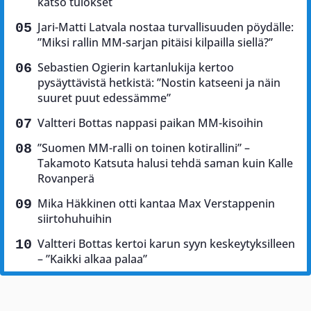
katso tulokset
Jari-Matti Latvala nostaa turvallisuuden pöydälle:
”Miksi rallin MM-sarjan pitäisi kilpailla siellä?”
Sebastien Ogierin kartanlukija kertoo
pysäyttävistä hetkistä: ”Nostin katseeni ja näin
suuret puut edessämme”
Valtteri Bottas nappasi paikan MM-kisoihin
”Suomen MM-ralli on toinen kotirallini” –
Takamoto Katsuta halusi tehdä saman kuin Kalle
Rovanperä
Mika Häkkinen otti kantaa Max Verstappenin
siirtohuhuihin
Valtteri Bottas kertoi karun syyn keskeytyksilleen
– ”Kaikki alkaa palaa”