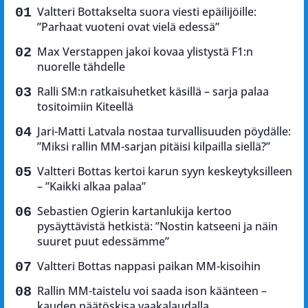
Valtteri Bottakselta suora viesti epäilijöille:
”Parhaat vuoteni ovat vielä edessä”
Max Verstappen jakoi kovaa ylistystä F1:n
nuorelle tähdelle
Ralli SM:n ratkaisuhetket käsillä – sarja palaa
tositoimiin Kiteellä
Jari-Matti Latvala nostaa turvallisuuden pöydälle:
”Miksi rallin MM-sarjan pitäisi kilpailla siellä?”
Valtteri Bottas kertoi karun syyn keskeytyksilleen
– ”Kaikki alkaa palaa”
Sebastien Ogierin kartanlukija kertoo
pysäyttävistä hetkistä: ”Nostin katseeni ja näin
suuret puut edessämme”
Valtteri Bottas nappasi paikan MM-kisoihin
Rallin MM-taistelu voi saada ison käänteen –
kauden päätöskisa vaakalaudalla