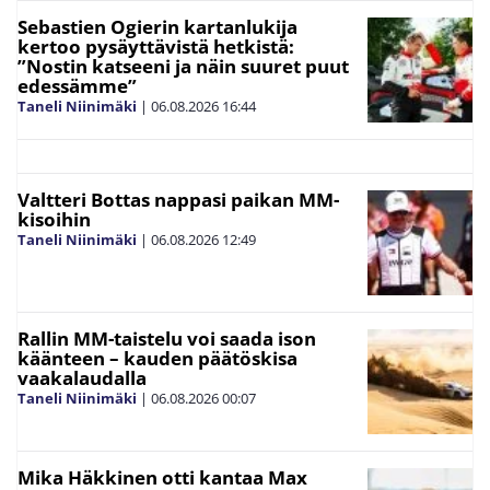
Sebastien Ogierin kartanlukija
kertoo pysäyttävistä hetkistä:
”Nostin katseeni ja näin suuret puut
edessämme”
Taneli Niinimäki
|
06.08.2026
16:44
Valtteri Bottas nappasi paikan MM-
kisoihin
Taneli Niinimäki
|
06.08.2026
12:49
Rallin MM-taistelu voi saada ison
käänteen – kauden päätöskisa
vaakalaudalla
Taneli Niinimäki
|
06.08.2026
00:07
Mika Häkkinen otti kantaa Max