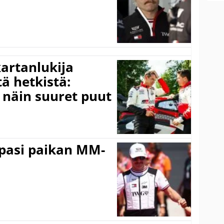
kartanlukija
ä hetkistä:
a näin suuret puut
ppasi paikan MM-