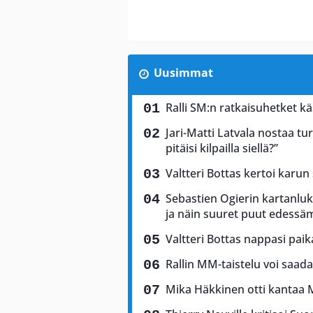
Uusimmat
Ralli SM:n ratkaisuhetket käs
Jari-Matti Latvala nostaa tu
pitäisi kilpailla siellä?”
Valtteri Bottas kertoi karun
Sebastien Ogierin kartanluki
ja näin suuret puut edess
Valtteri Bottas nappasi pai
Rallin MM-taistelu voi saad
Mika Häkkinen otti kantaa 