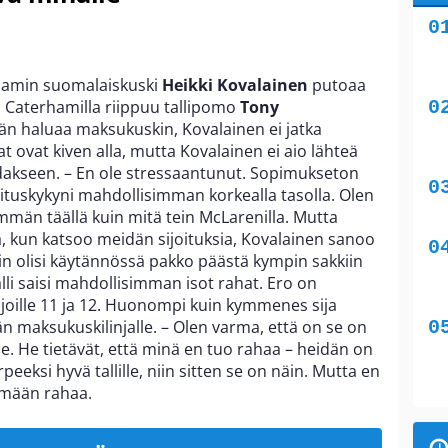
amin suomalaiskuski
Heikki Kovalainen
putoaa
ko Caterhamilla riippuu tallipomo
Tony
 hän haluaa maksukuskin, Kovalainen ei jatka
at ovat kiven alla, mutta Kovalainen ei aio lähteä
adakseen. – En ole stressaantunut. Sopimukseton
uorituskykyni mahdollisimman korkealla tasolla. Olen
mmän täällä kuin mitä tein McLarenilla. Mutta
, kun katsoo meidän sijoituksia, Kovalainen sanoo
in olisi käytännössä pakko päästä kympin sakkiin
alli saisi mahdollisimman isot rahat. Ero on
ijoille 11 ja 12. Huonompi kuin kymmenes sija
 maksukuskilinjalle. – Olen varma, että on se on
lle. He tietävät, että minä en tuo rahaa – heidän on
peeksi hyvä tallille, niin sitten se on näin. Mutta en
imään rahaa.