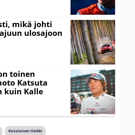
ti, mikä johti
rajuun ulosajoon
on toinen
amoto Katsuta
 kuin Kalle
Kovalainen Heikki