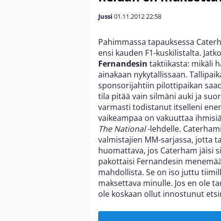
Jussi
01.11.2012
22:58
Pahimmassa tapauksessa Caterh
ensi kauden F1-kuskilistalta. Jat
Fernandesin
taktiikasta: mikäli
ainakaan nykytallissaan. Tallipaik
sponsorijahtiin pilottipaikan sa
tila pitää vain silmäni auki ja s
varmasti todistanut itselleni ene
vaikeampaa on vakuuttaa ihmisiä
The National
-lehdelle. Caterham
valmistajien MM-sarjassa, jotta t
huomattava, jos Caterham jäisi s
pakottaisi Fernandesin menemään
mahdollista. Se on iso juttu tiimi
maksettava minulle. Jos en ole tar
ole koskaan ollut innostunut ets