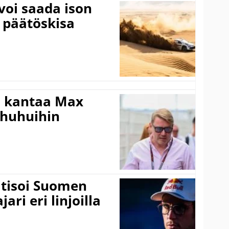
voi saada ison
 päätöskisa
i kantaa Max
ohuhuihin
itisoi Suomen
ari eri linjoilla