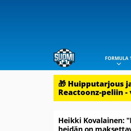
FORMULA 
🎁 Huipputarjous 
Reactoonz-peliin - 
Heikki Kovalainen: "
heidän on maksetta