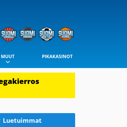
MUUT
PIKAKASINOT
egakierros
Luetuimmat