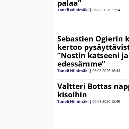
palaa”
Taneli Niinimäki
|
06.08.2026
23:14
Sebastien Ogierin 
kertoo pysäyttävist
”Nostin katseeni j
edessämme”
Taneli Niinimäki
|
06.08.2026
16:44
Valtteri Bottas na
kisoihin
Taneli Niinimäki
|
06.08.2026
12:49