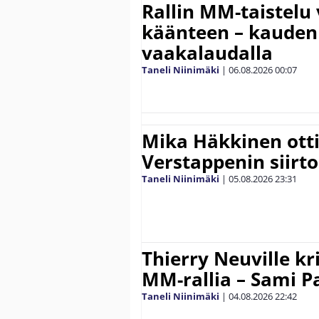
Rallin MM-taistelu 
käänteen – kauden
vaakalaudalla
Taneli Niinimäki
|
06.08.2026
00:07
Mika Häkkinen ott
Verstappenin siirt
Taneli Niinimäki
|
05.08.2026
23:31
Thierry Neuville kr
MM-rallia – Sami Paj
Taneli Niinimäki
|
04.08.2026
22:42