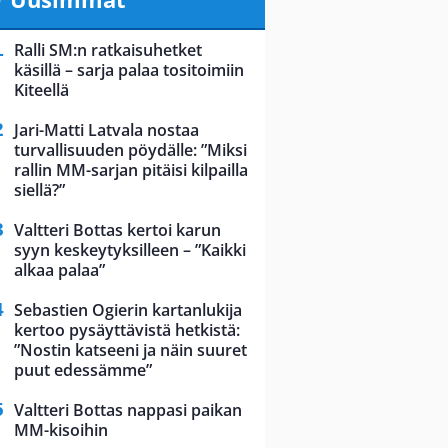
Ralli SM:n ratkaisuhetket
käsillä – sarja palaa tositoimiin
Kiteellä
Jari-Matti Latvala nostaa
turvallisuuden pöydälle: ”Miksi
rallin MM-sarjan pitäisi kilpailla
siellä?”
Valtteri Bottas kertoi karun
syyn keskeytyksilleen – ”Kaikki
alkaa palaa”
Sebastien Ogierin kartanlukija
kertoo pysäyttävistä hetkistä:
”Nostin katseeni ja näin suuret
puut edessämme”
Valtteri Bottas nappasi paikan
MM-kisoihin