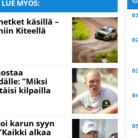
LUE MYÖS:
hetket käsillä –
iin Kiteellä
nostaa
älle: ”Miksi
äisi kilpailla
toi karun syyn
”Kaikki alkaa