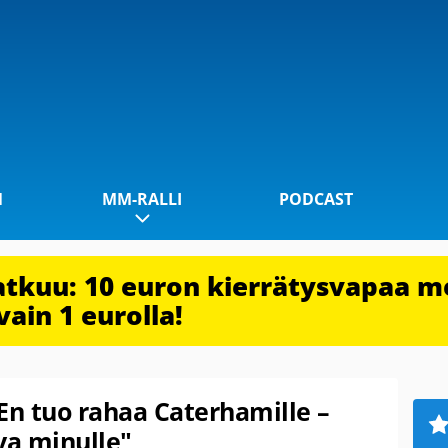
1
MM-RALLI
PODCAST
jatkuu: 10 euron kierrätysvapaa m
vain 1 eurolla!
En tuo rahaa Caterhamille –
va minulle"