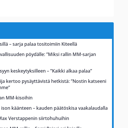
illä – sarja palaa tositoimiin Kiteellä
rvallisuuden pöydälle: ”Miksi rallin MM-sarjan
 syyn keskeytyksilleen – ”Kaikki alkaa palaa”
ja kertoo pysäyttävistä hetkistä: ”Nostin katseeni
ämme”
kan MM-kisoihin
a ison käänteen – kauden päätöskisa vaakalaudalla
Max Verstappenin siirtohuhuihin