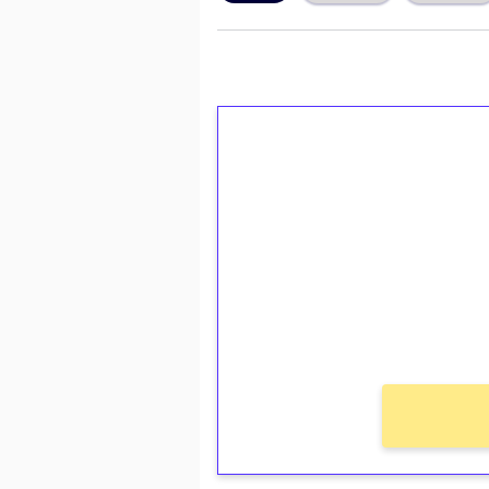
1€ = 10€ arvosta 
kierrätystä!
Talleta 1€
Saat heti 50 ilmaiskierr
kierros)!
Ei kierrätysvaatimusta!