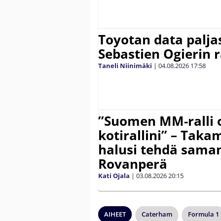
Toyotan data paljas
Sebastien Ogierin 
Taneli Niinimäki
|
04.08.2026
17:58
”Suomen MM-ralli 
kotirallini” – Tak
halusi tehdä saman
Rovanperä
Kati Ojala
|
03.08.2026
20:15
AIHEET
Caterham
Formula 1