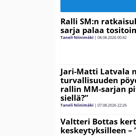
Ralli SM:n ratkaisu
sarja palaa tositoim
Taneli Niinimäki
|
08.08.2026
00:42
Jari-Matti Latvala 
turvallisuuden pöyd
rallin MM-sarjan pit
siellä?”
Taneli Niinimäki
|
07.08.2026
22:26
Valtteri Bottas ker
keskeytyksilleen – 