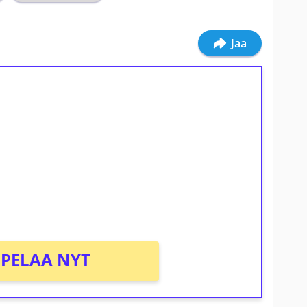
Jaa
ilmaiskierroksia ilman
osta Tuohi 1000 -peliin (arvo 0,20€ per
PELAA NYT