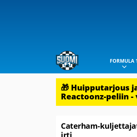
FORMULA 
🎁 Huipputarjous 
Reactoonz-peliin - 
Caterham-kuljettajat
irti