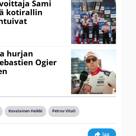
voittaja Sami
ä kotirallin
ntuivat
a hurjan
ebastien Ogier
en
Kovalainen Heikki
Petrov Vitali
Jaa