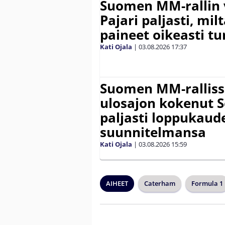
Suomen MM-rallin 
Pajari paljasti, milt
paineet oikeasti tu
Kati Ojala
|
03.08.2026
17:37
Suomen MM-ralliss
ulosajon kokenut S
paljasti loppukaud
suunnitelmansa
Kati Ojala
|
03.08.2026
15:59
AIHEET
Caterham
Formula 1