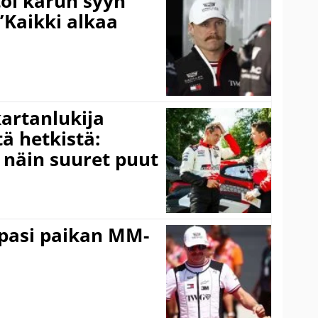
toi karun syyn
”Kaikki alkaa
kartanlukija
ä hetkistä:
a näin suuret puut
ppasi paikan MM-