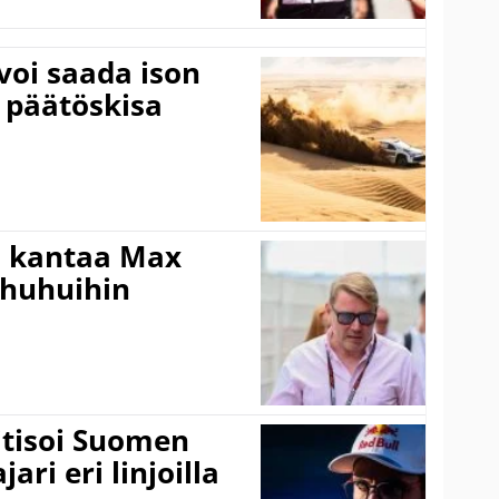
voi saada ison
 päätöskisa
i kantaa Max
ohuhuihin
itisoi Suomen
ari eri linjoilla