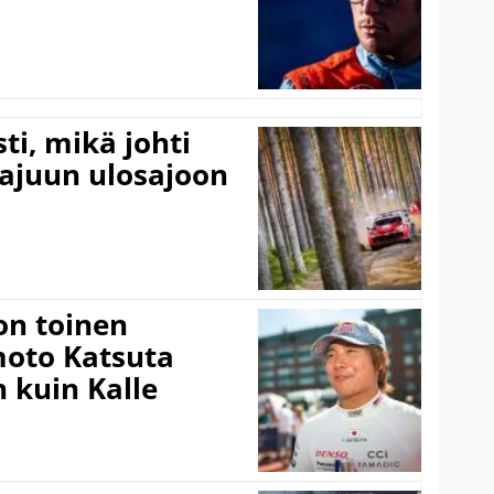
ti, mikä johti
rajuun ulosajoon
on toinen
amoto Katsuta
 kuin Kalle