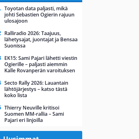
Toyotan data paljasti, mikä
johti Sebastien Ogierin rajuun
ulosajoon
Ralliradio 2026: Taajuus,
lähetysajat, juontajat ja Bensaa
Suonissa
EK15: Sami Pajari lähetti viestin
Ogierille – paljasti aiemmin
Kalle Rovanperän varoituksen
Secto Rally 2026: Lauantain
lähtöjärjestys – katso tästä
koko lista
Thierry Neuville kritisoi
Suomen MM-rallia – Sami
Pajari eri linjoilla
Uusimmat