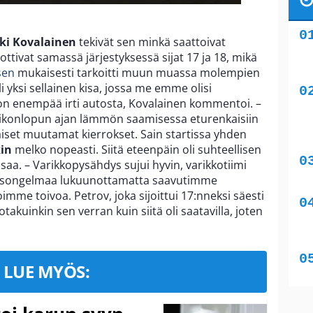
ki Kovalainen
tekivät sen minkä saattoivat
ottivat samassä järjestyksessä sijat 17 ja 18, mikä
sen
mukaisesti tarkoitti muun muassa molempien
 yksi sellainen kisa, jossa me emme olisi
n enempää irti autosta, Kovalainen kommentoi. –
viikonlopun ajan lämmön saamisessa eturenkaisiin
iset muutamat kierrokset. Sain startissa yhden
in
melko nopeasti. Siitä eteenpäin oli suhteellisen
isaa. – Varikkopysähdys sujui hyvin, varikkotiimi
ngasongelmaa lukuunottamatta saavutimme
imme toivoa. Petrov, joka sijoittui 17:nneksi säesti
jotakuinkin sen verran kuin siitä oli saatavilla, joten
LUE MYÖS: