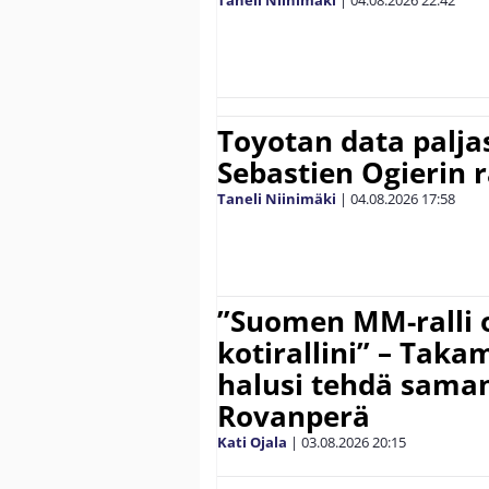
Toyotan data paljas
Sebastien Ogierin 
Taneli Niinimäki
|
04.08.2026
17:58
”Suomen MM-ralli 
kotirallini” – Tak
halusi tehdä saman
Rovanperä
Kati Ojala
|
03.08.2026
20:15