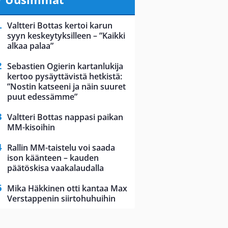
Valtteri Bottas kertoi karun
syyn keskeytyksilleen – ”Kaikki
alkaa palaa”
Sebastien Ogierin kartanlukija
kertoo pysäyttävistä hetkistä:
”Nostin katseeni ja näin suuret
puut edessämme”
Valtteri Bottas nappasi paikan
MM-kisoihin
Rallin MM-taistelu voi saada
ison käänteen – kauden
päätöskisa vaakalaudalla
Mika Häkkinen otti kantaa Max
Verstappenin siirtohuhuihin