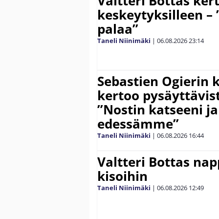
Valtteri Bottas ker
keskeytyksilleen – 
palaa”
Taneli Niinimäki
|
06.08.2026
23:14
Sebastien Ogierin 
kertoo pysäyttävist
”Nostin katseeni j
edessämme”
Taneli Niinimäki
|
06.08.2026
16:44
Valtteri Bottas na
kisoihin
Taneli Niinimäki
|
06.08.2026
12:49