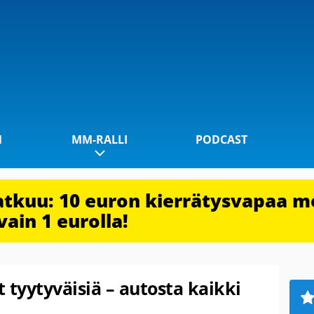
1
MM-RALLI
PODCAST
jatkuu: 10 euron kierrätysvapaa m
vain 1 eurolla!
 tyytyväisiä – autosta kaikki