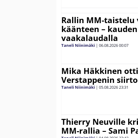
Rallin MM-taistelu 
käänteen – kauden
vaakalaudalla
Taneli Niinimäki
|
06.08.2026
00:07
Mika Häkkinen ott
Verstappenin siirt
Taneli Niinimäki
|
05.08.2026
23:31
Thierry Neuville kr
MM-rallia – Sami Paj
Taneli Niinimäki
|
04.08.2026
22:42