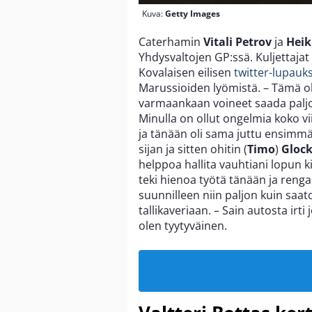
Kuva:
Getty Images
Caterhamin
Vitali Petrov
ja
Heik
Yhdysvaltojen GP:ssä. Kuljettajat 
Kovalaisen eilisen
twitter-lupauk
Marussioiden lyömistä. – Tämä oli
varmaankaan voineet saada paljo
Minulla on ollut ongelmia koko 
ja tänään oli sama juttu ensimmä
sijan ja sitten ohitin (
Timo
)
Glock
helppoa hallita vauhtiani lopun k
teki hienoa työtä tänään ja re
suunnilleen niin paljon kuin saato
tallikaveriaan. – Sain autosta irti 
olen tyytyväinen.