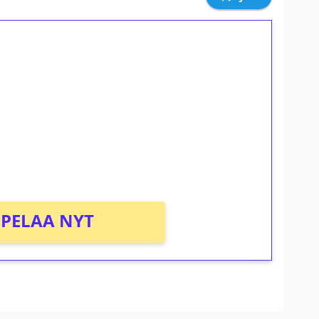
ilmaiskierroksia ilman
osta Tuohi 1000 -peliin (arvo 0,20€ per
PELAA NYT