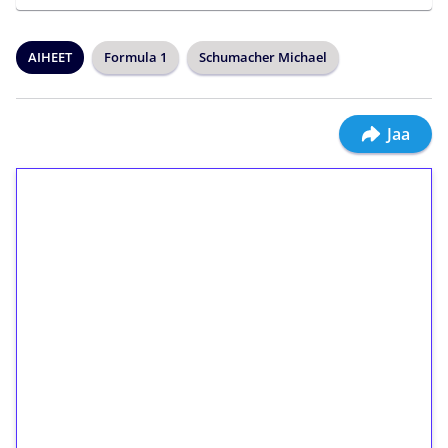
AIHEET
Formula 1
Schumacher Michael
Jaa
1€ = 10€ arvosta
ilmaiskierroksia ilman
kierrätystä!
Talleta 1€
Saat heti 50 ilmaiskierrosta Tuohi 1000 -
peliin (arvo 0,20€ per kierros)!
Ei kierrätysvaatimusta!