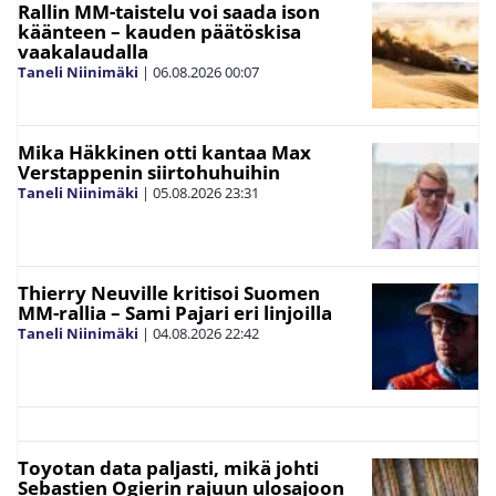
Rallin MM-taistelu voi saada ison
käänteen – kauden päätöskisa
vaakalaudalla
Taneli Niinimäki
|
06.08.2026
00:07
Mika Häkkinen otti kantaa Max
Verstappenin siirtohuhuihin
Taneli Niinimäki
|
05.08.2026
23:31
Thierry Neuville kritisoi Suomen
MM-rallia – Sami Pajari eri linjoilla
Taneli Niinimäki
|
04.08.2026
22:42
Toyotan data paljasti, mikä johti
Sebastien Ogierin rajuun ulosajoon