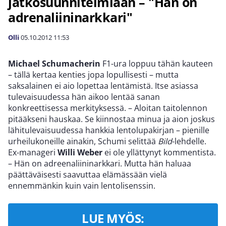
jatkosuunnitelmiaan – "Hän on
adrenaliininarkkari"
Olli
05.10.2012
11:53
Michael Schumacherin
F1-ura loppuu tähän kauteen
– tällä kertaa kenties jopa lopullisesti – mutta
saksalainen ei aio lopettaa lentämistä. Itse asiassa
tulevaisuudessa hän aikoo lentää sanan
konkreettisessa merkityksessä. – Aloitan taitolennon
pitääkseni hauskaa. Se kiinnostaa minua ja aion joskus
lähitulevaisuudessa hankkia lentolupakirjan – pienille
urheilukoneille ainakin, Schumi selittää
Bild
-lehdelle.
Ex-manageri
Willi Weber
ei ole yllättynyt kommentista.
– Hän on adreenaliininarkkari. Mutta hän haluaa
päättäväisesti saavuttaa elämässään vielä
ennemmänkin kuin vain lentolisenssin.
LUE MYÖS: