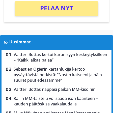
PELAA NYT
Uusimmat
Valtteri Bottas kertoi karun syyn keskeytyksilleen
– ”Kaikki alkaa palaa”
Sebastien Ogierin kartanlukija kertoo
pysäyttävistä hetkistä: ”Nostin katseeni ja näin
suuret puut edessämme”
Valtteri Bottas nappasi paikan MM-kisoihin
Rallin MM-taistelu voi saada ison käänteen –
kauden päätöskisa vaakalaudalla