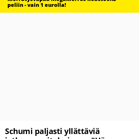
peliin - vain 1 eurolla!
Schumi paljasti yllättäviä