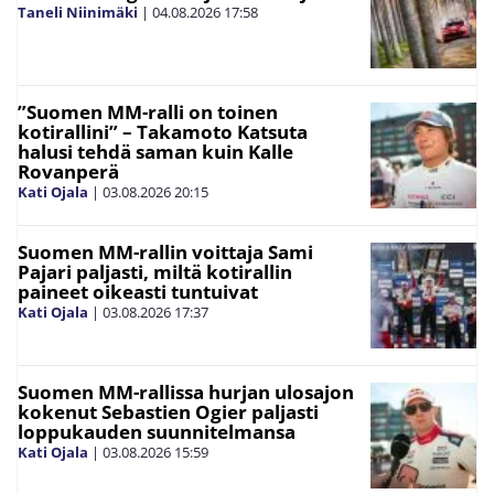
Taneli Niinimäki
|
04.08.2026
17:58
”Suomen MM-ralli on toinen
kotirallini” – Takamoto Katsuta
halusi tehdä saman kuin Kalle
Rovanperä
Kati Ojala
|
03.08.2026
20:15
Suomen MM-rallin voittaja Sami
Pajari paljasti, miltä kotirallin
paineet oikeasti tuntuivat
Kati Ojala
|
03.08.2026
17:37
Suomen MM-rallissa hurjan ulosajon
kokenut Sebastien Ogier paljasti
loppukauden suunnitelmansa
Kati Ojala
|
03.08.2026
15:59