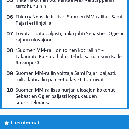
Mika Häkkinen otti kantaa Max Verstappenin
siirtohuhuihin
Thierry Neuville kritisoi Suomen MM-rallia – Sami
Pajari eri linjoilla
Toyotan data paljasti, mikä johti Sebastien Ogierin
rajuun ulosajoon
”Suomen MM-ralli on toinen kotirallini” –
Takamoto Katsuta halusi tehdä saman kuin Kalle
Rovanperä
Suomen MM-rallin voittaja Sami Pajari paljasti,
miltä kotirallin paineet oikeasti tuntuivat
Suomen MM-rallissa hurjan ulosajon kokenut
Sebastien Ogier paljasti loppukauden
suunnitelmansa
Luetuimmat