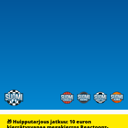
🎁 Huipputarjous jatkuu: 10 euron
kierrätysvapaa megakierros Reactoonz-