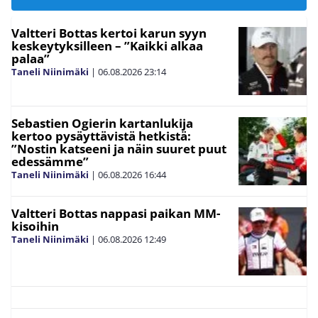
Valtteri Bottas kertoi karun syyn
keskeytyksilleen – ”Kaikki alkaa
palaa”
Taneli Niinimäki
|
06.08.2026
23:14
Sebastien Ogierin kartanlukija
kertoo pysäyttävistä hetkistä:
”Nostin katseeni ja näin suuret puut
edessämme”
Taneli Niinimäki
|
06.08.2026
16:44
Valtteri Bottas nappasi paikan MM-
kisoihin
Taneli Niinimäki
|
06.08.2026
12:49