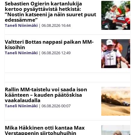
Sebastien Ogierin kartanlukija
kertoo pysäyttävistä hetkistä:
”Nostin katseeni ja näin suuret puut
edessämme”
Taneli Niinimäki
|
06.08.2026
16:44
Valtteri Bottas nappasi paikan MM-
kisoihin
Taneli Niinimäki
|
06.08.2026
12:49
Rallin MM-taistelu voi saada ison
käänteen – kauden päätöskisa
vaakalaudalla
Taneli Niinimäki
|
06.08.2026
00:07
Mika Häkkinen otti kantaa Max
Verstappenin siirtohuhuihin