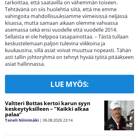
tarkoittaa, että saatavilla on vähemmän toiseen.
Tehtävänä on siis huolehtia siitä, että me emme
vahingoita mahdollisuuksiamme viimeisissä neljässä
kisassa, mutta samaan aikaan olemme vahvassa
asemassa sekä ensi vuodelle että vuodelle 2014.
Sellaista ei ole helppoa tasapainottaa. – Tästä tullaan
keskustelemaan paljon tulevina viikkoina ja
kuukausina, sillä asiat voivat muuttua nopeasti. Tähän
asti tallin johtoryhmä on tehnyt hyvää työtä pitääkseen
asiat hallinnassa.
LUE MYÖS:
Valtteri Bottas kertoi karun syyn
keskeytyksilleen – ”Kaikki alkaa
palaa”
Taneli Niinimäki
|
06.08.2026
23:14