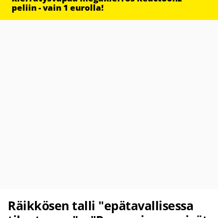
peliin - vain 1 eurolla!
Räikkösen talli "epätavallisessa