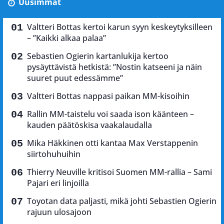
Uusimmat
Valtteri Bottas kertoi karun syyn keskeytyksilleen
– ”Kaikki alkaa palaa”
Sebastien Ogierin kartanlukija kertoo
pysäyttävistä hetkistä: ”Nostin katseeni ja näin
suuret puut edessämme”
Valtteri Bottas nappasi paikan MM-kisoihin
Rallin MM-taistelu voi saada ison käänteen –
kauden päätöskisa vaakalaudalla
Mika Häkkinen otti kantaa Max Verstappenin
siirtohuhuihin
Thierry Neuville kritisoi Suomen MM-rallia – Sami
Pajari eri linjoilla
Toyotan data paljasti, mikä johti Sebastien Ogierin
rajuun ulosajoon