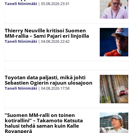
Taneli Niinimäki
|
05.08.2026
23:31
Thierry Neuville kritisoi Suomen
MM-rallia – Sami Pajari eri linjoilla
Taneli Niinimäki
|
04.08.2026
22:42
Toyotan data paljasti, mikä johti
Sebastien Ogierin rajuun ulosajoon
Taneli Niinimäki
|
04.08.2026
17:58
”Suomen MM-ralli on toinen
kotirallini” – Takamoto Katsuta
halusi tehdä saman kuin Kalle
Rovanperä