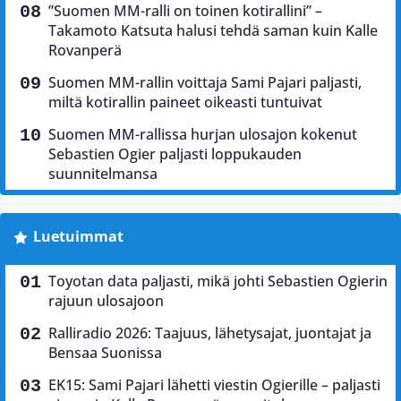
”Suomen MM-ralli on toinen kotirallini” –
Takamoto Katsuta halusi tehdä saman kuin Kalle
Rovanperä
Suomen MM-rallin voittaja Sami Pajari paljasti,
miltä kotirallin paineet oikeasti tuntuivat
Suomen MM-rallissa hurjan ulosajon kokenut
Sebastien Ogier paljasti loppukauden
suunnitelmansa
Luetuimmat
Toyotan data paljasti, mikä johti Sebastien Ogierin
rajuun ulosajoon
Ralliradio 2026: Taajuus, lähetysajat, juontajat ja
Bensaa Suonissa
EK15: Sami Pajari lähetti viestin Ogierille – paljasti