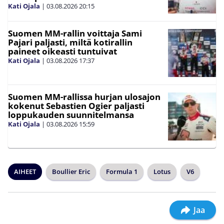
Kati Ojala
|
03.08.2026
20:15
Suomen MM-rallin voittaja Sami
Pajari paljasti, miltä kotirallin
paineet oikeasti tuntuivat
Kati Ojala
|
03.08.2026
17:37
Suomen MM-rallissa hurjan ulosajon
kokenut Sebastien Ogier paljasti
loppukauden suunnitelmansa
Kati Ojala
|
03.08.2026
15:59
AIHEET
Boullier Eric
Formula 1
Lotus
V6
Jaa