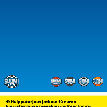
🎁 Huipputarjous jatkuu: 10 euron
kierrätysvapaa megakierros Reactoonz-