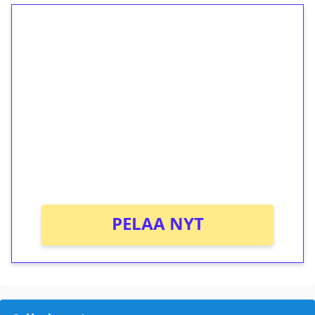
1€ = 10€ arvosta
ilmaiskierroksia ilman
kierrätystä!
Talleta 1€
Saat heti 50 ilmaiskierrosta Tuohi 1000 -
peliin (arvo 0,20€ per kierros)!
Ei kierrätysvaatimusta!
PELAA NYT