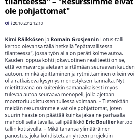
tilanteessa" – "Resurssimme eivät
ole pohjattomat"
Olli
20.10.2012
12:10
Kimi Räikkösen
ja
Romain Grosjeanin
Lotus-talli
kertoo olevansa tällä hetkellä ”epätavallisessa
tilanteessa”, jossa työn alla on peräti kolme autoa.
Kauden loppua kohti jokavuotinen realiteetti on se,
että voimavaroja aletaan siirtämään seuraavan kauden
autoon, minkä ajoittaminen ja rytmittäminen oikein voi
olla ratkaiseva kysymys menestyksen kannalta. Nyt
mietittävänä on kuitenkin samanaikaisesti myös
tulevaa autoa seuraava menopeli, jolla ajetaan
moottoriuudistuksen tullessa voimaan. – Tietenkään
meidän resurssimme eivät ole pohjattomat, joten
suurin haaste on päättää kuinka jakaa ne parhaalla
mahdollisella tavalla, tallipäällikkö
Eric Boullier
kertoo
tallin kotisivulla. – Mikä tahansa ylimääräinen
panostus, joka kohdistetaan yhteen projektiin