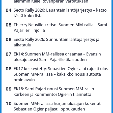
aiemmin Kalle Rovanperän varoituksen
Secto Rally 2026: Lauantain lähtöjärjestys – katso
tästä koko lista
Thierry Neuville kritisoi Suomen MM-rallia – Sami
Pajari eri linjoilla
Secto Rally 2026: Sunnuntain lähtöjärjestys ja
aikataulu
EK14: Suomen MM-rallissa draamaa – Evansin
ulosajo avasi Sami Pajarille tilaisuuden
EK17 keskeytetty: Sebastien Ogier ajoi rajusti ulos
Suomen MM-rallissa – kaksikko nousi autosta
omin avuin
EK18: Sami Pajari nousi Suomen MM-rallin
kärkeen ja kommentoi Ogierin tilannetta
Suomen MM-rallissa hurjan ulosajon kokenut
Sebastien Ogier paljasti loppukauden