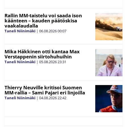
Rallin MM-taistelu voi saada ison
käänteen – kauden päätöskisa
vaakalaudalla
Taneli Niinimäki
|
06.08.2026
00:07
Mika Häkkinen otti kantaa Max
Verstappenin siirtohuhuihin
Taneli Niinimäki
|
05.08.2026
23:31
Thierry Neuville kritisoi Suomen
MM-rallia – Sami Pajari eri linjoilla
Taneli Niinimäki
|
04.08.2026
22:42