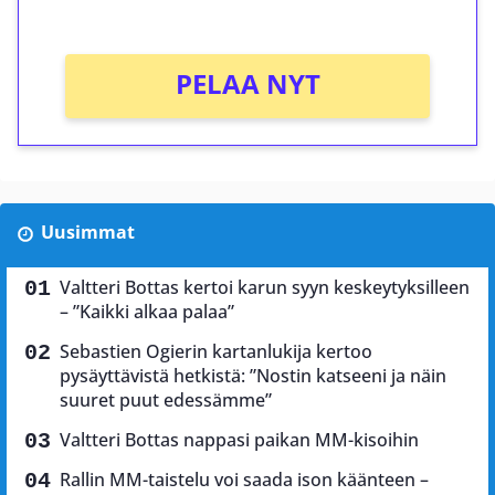
Ei kierrätysvaatimusta!
PELAA NYT
Uusimmat
Valtteri Bottas kertoi karun syyn keskeytyksilleen
– ”Kaikki alkaa palaa”
Sebastien Ogierin kartanlukija kertoo
pysäyttävistä hetkistä: ”Nostin katseeni ja näin
suuret puut edessämme”
Valtteri Bottas nappasi paikan MM-kisoihin
Rallin MM-taistelu voi saada ison käänteen –