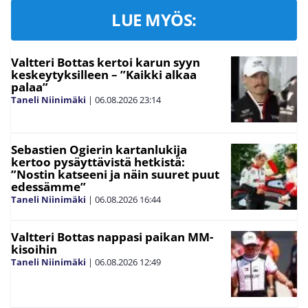
LUE MYÖS:
Valtteri Bottas kertoi karun syyn
keskeytyksilleen – ”Kaikki alkaa
palaa”
Taneli Niinimäki
|
06.08.2026
23:14
Sebastien Ogierin kartanlukija
kertoo pysäyttävistä hetkistä:
”Nostin katseeni ja näin suuret puut
edessämme”
Taneli Niinimäki
|
06.08.2026
16:44
Valtteri Bottas nappasi paikan MM-
kisoihin
Taneli Niinimäki
|
06.08.2026
12:49