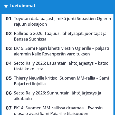
Luetuimmat
Toyotan data paljasti, mikä johti Sebastien Ogierin
rajuun ulosajoon
Ralliradio 2026: Taajuus, lähetysajat, juontajat ja
Bensaa Suonissa
EK15: Sami Pajari lähetti viestin Ogierille – paljasti
aiemmin Kalle Rovanperän varoituksen
Secto Rally 2026: Lauantain lähtöjärjestys – katso
tästä koko lista
Thierry Neuville kritisoi Suomen MM-rallia – Sami
Pajari eri linjoilla
Secto Rally 2026: Sunnuntain lähtöjärjestys ja
aikataulu
EK14: Suomen MM-rallissa draamaa – Evansin
ulosajo avasi Sami Pajarille tilaisuuden