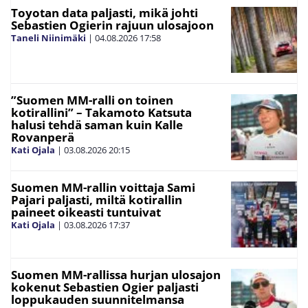
Toyotan data paljasti, mikä johti
Sebastien Ogierin rajuun ulosajoon
Taneli Niinimäki
|
04.08.2026
17:58
”Suomen MM-ralli on toinen
kotirallini” – Takamoto Katsuta
halusi tehdä saman kuin Kalle
Rovanperä
Kati Ojala
|
03.08.2026
20:15
Suomen MM-rallin voittaja Sami
Pajari paljasti, miltä kotirallin
paineet oikeasti tuntuivat
Kati Ojala
|
03.08.2026
17:37
Suomen MM-rallissa hurjan ulosajon
kokenut Sebastien Ogier paljasti
loppukauden suunnitelmansa