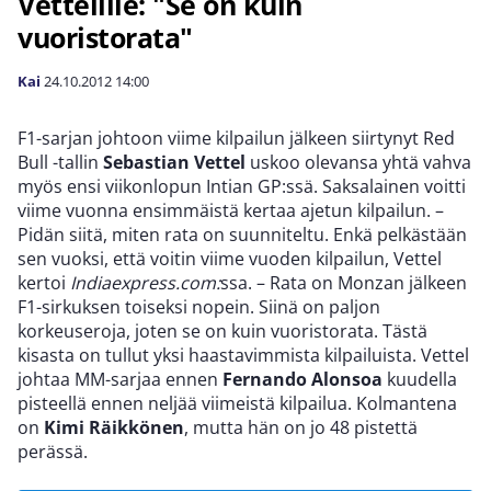
Vettelille: "Se on kuin
vuoristorata"
Kai
24.10.2012
14:00
F1-sarjan johtoon viime kilpailun jälkeen siirtynyt Red
Bull -tallin
Sebastian Vettel
uskoo olevansa yhtä vahva
myös ensi viikonlopun Intian GP:ssä. Saksalainen voitti
viime vuonna ensimmäistä kertaa ajetun kilpailun. –
Pidän siitä, miten rata on suunniteltu. Enkä pelkästään
sen vuoksi, että voitin viime vuoden kilpailun, Vettel
kertoi
Indiaexpress.com:
ssa. – Rata on Monzan jälkeen
F1-sirkuksen toiseksi nopein. Siinä on paljon
korkeuseroja, joten se on kuin vuoristorata. Tästä
kisasta on tullut yksi haastavimmista kilpailuista. Vettel
johtaa MM-sarjaa ennen
Fernando Alonsoa
kuudella
pisteellä ennen neljää viimeistä kilpailua. Kolmantena
on
Kimi Räikkönen
, mutta hän on jo 48 pistettä
perässä.