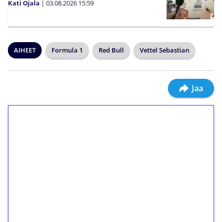
Kati Ojala
|
03.08.2026
15:59
AIHEET
Formula 1
Red Bull
Vettel Sebastian
Jaa
1€ = 10€ arvosta
ilmaiskierroksia ilman
kierrätystä!
Talleta 1€
Saat heti 50 ilmaiskierrosta Tuohi 1000 -
peliin (arvo 0,20€ per kierros)!