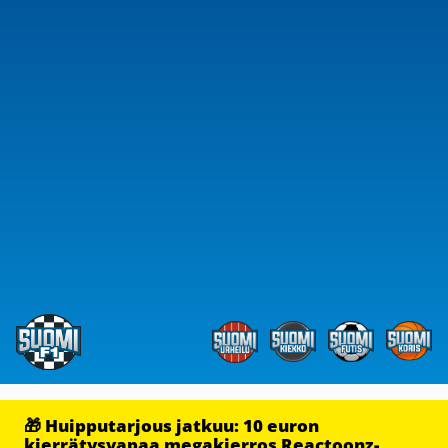
🎁 Huipputarjous jatkuu: 10 euron
kierrätysvapaa megakierros Reactoonz-