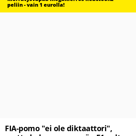
peliin - vain 1 eurolla!
FIA-pomo "ei ole diktaattori",