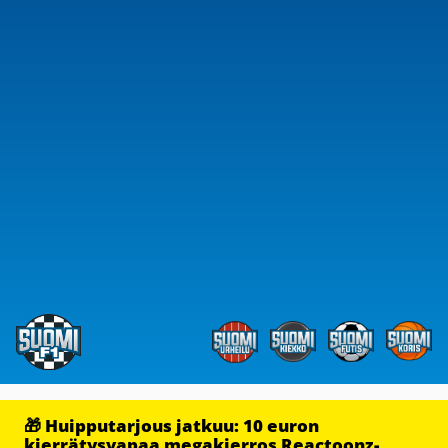
🎁 Huipputarjous jatkuu: 10 euron
kierrätysvapaa megakierros Reactoonz-