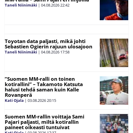
Taneli Niinimäki
|
04.08.2026
22:42
Toyotan data paljasti, mikä johti
Sebastien Ogierin rajuun ulosajoon
Taneli Niinimäki
|
04.08.2026
17:58
”Suomen MM-ralli on toinen
kotirallini” – Takamoto Katsuta
halusi tehdä saman kuin Kalle
Rovanperä
Kati Ojala
|
03.08.2026
20:15
Suomen MM-rallin voittaja Sami
Pajari paljasti, miltä kotirallin
paineet oikeasti tuntuivat
Kati Ojala
|
03.08.2026
17:37