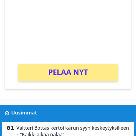
kierrätystä!
Talleta 1€
Saat heti 50 ilmaiskierrosta Tuohi 1000 -
peliin (arvo 0,20€ per kierros)!
Ei kierrätysvaatimusta!
PELAA NYT
Uusimmat
Valtteri Bottas kertoi karun syyn keskeytyksilleen
– ”Kaikki alkaa palaa”