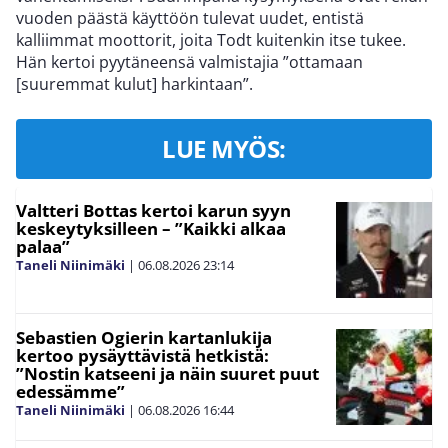
vuoden päästä käyttöön tulevat uudet, entistä
kalliimmat moottorit, joita Todt kuitenkin itse tukee.
Hän kertoi pyytäneensä valmistajia ”ottamaan
[suuremmat kulut] harkintaan”.
LUE MYÖS:
Valtteri Bottas kertoi karun syyn
keskeytyksilleen – ”Kaikki alkaa
palaa”
Taneli Niinimäki
|
06.08.2026
23:14
Sebastien Ogierin kartanlukija
kertoo pysäyttävistä hetkistä:
”Nostin katseeni ja näin suuret puut
edessämme”
Taneli Niinimäki
|
06.08.2026
16:44