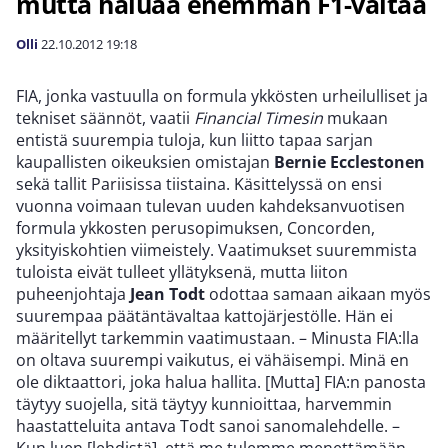
mutta haluaa enemmän F1-valtaa
Olli
22.10.2012
19:18
FIA, jonka vastuulla on formula ykkösten urheilulliset ja
tekniset säännöt, vaatii
Financial Timesin
mukaan
entistä suurempia tuloja, kun liitto tapaa sarjan
kaupallisten oikeuksien omistajan
Bernie Ecclestonen
sekä tallit Pariisissa tiistaina. Käsittelyssä on ensi
vuonna voimaan tulevan uuden kahdeksanvuotisen
formula ykkosten perusopimuksen, Concorden,
yksityiskohtien viimeistely. Vaatimukset suuremmista
tuloista eivät tulleet yllätyksenä, mutta liiton
puheenjohtaja
Jean Todt
odottaa samaan aikaan myös
suurempaa päätäntävaltaa kattojärjestölle. Hän ei
määritellyt tarkemmin vaatimustaan. – Minusta FIA:lla
on oltava suurempi vaikutus, ei vähäisempi. Minä en
ole diktaattori, joka halua hallita. [Mutta] FIA:n panosta
täytyy suojella, sitä täytyy kunnioittaa, harvemmin
haastatteluita antava Todt sanoi sanomalehdelle. –