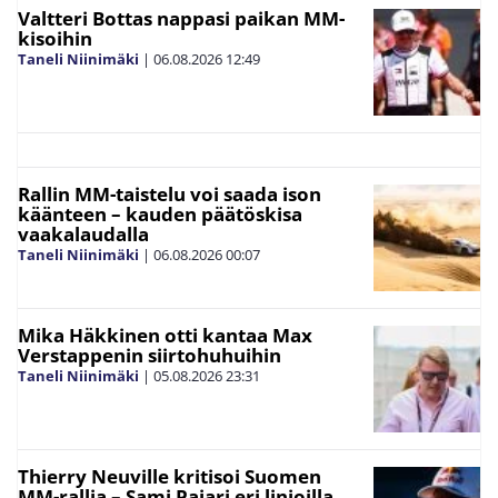
Valtteri Bottas nappasi paikan MM-
kisoihin
Taneli Niinimäki
|
06.08.2026
12:49
Rallin MM-taistelu voi saada ison
käänteen – kauden päätöskisa
vaakalaudalla
Taneli Niinimäki
|
06.08.2026
00:07
Mika Häkkinen otti kantaa Max
Verstappenin siirtohuhuihin
Taneli Niinimäki
|
05.08.2026
23:31
Thierry Neuville kritisoi Suomen
MM-rallia – Sami Pajari eri linjoilla