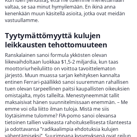
Kun luen [lehdistä], että me tulemme menettämään
valtaa, se saa minut hymyilemään. En ikinä anna
kenenkään muun käsitellä asioita, jotka ovat meidän
vastuullamme.
Tyytymättömyyttä kulujen
leikkausten tehottomuuteen
Ranskalainen sanoi formula ykkösten olevan
liikevaihdoltaan luokkaa $1,5-2 miljardia, kun taas
moottoriurheiluliitto on voittoa tavoittelematon
järjestö. Muun muassa sarjan kehityksen kannalta
entinen Ferrari-päällikkö sanoi suuremman rahallisen
tuen olevan tarpeellinen paitsi kaupallisten oikeuksien
omistajalta, myös talleilta. Menestyneemmät tallit
maksaisivat hänen suunnitelmissaan enemmän. – Me
emme voi olla liitto ilman tuloja. Mistä me siis
löytäisimme tulomme? FIA-pomo sanoi olevansa
tietoinen tallien vaikeasta rahoituksellisesta tilanteesta
ja odottavansa ”radikaalimpia ehdotuksia kulujen
vähentämiseksi”. Suurimpana kysymyksenä ovat reilun