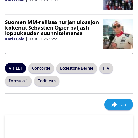
Suomen MM-rallissa hurjan ulosajon
kokenut Sebastien Ogier paljasti
loppukauden suunnitelmansa
Kati Ojala
|
03.08.2026
15:59
AIHEET
Concorde
Ecclestone Bernie
FIA
Formula 1
Todt Jean
Jaa
1€ = 10€ arvosta
ilmaiskierroksia ilman