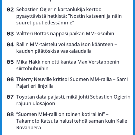
Sebastien Ogierin kartanlukija kertoo
pysäyttävistä hetkistä: ”Nostin katseeni ja näin
suuret puut edessämme”
Valtteri Bottas nappasi paikan MM-kisoihin
Rallin MM-taistelu voi saada ison käänteen –
kauden päätöskisa vaakalaudalla
Mika Häkkinen otti kantaa Max Verstappenin
siirtohuhuihin
Thierry Neuville kritisoi Suomen MM-rallia – Sami
Pajari eri linjoilla
Toyotan data paljasti, mikä johti Sebastien Ogierin
rajuun ulosajoon
”Suomen MM-ralli on toinen kotirallini” –
Takamoto Katsuta halusi tehdä saman kuin Kalle
Rovanperä