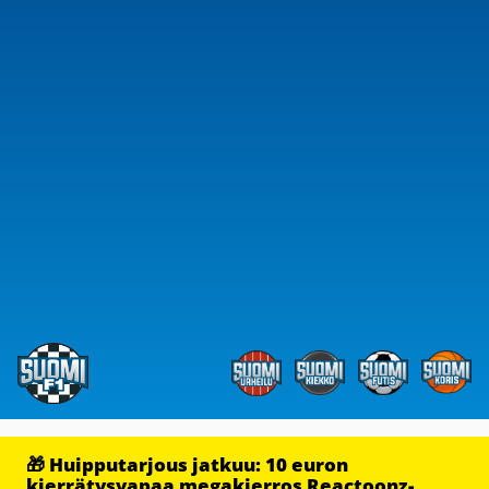
🎁 Huipputarjous jatkuu: 10 euron
kierrätysvapaa megakierros Reactoonz-