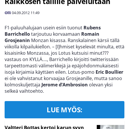
Räikkösen tallille palveluitaan
Olli
04.09.2012
11:49
F1-paluuhalujaan usein esiin tuonut
Rubens
Barrichello
tarjoutuu korvaamaan
Romain
Grosjeanin
Monzan kisassa. Ranskalainen kärsii tällä
viikolla kilpailukiellon. – [I]hmiset kyselevät minulta, että
kisaisinko Monzassa, jos Lotus kutsuisi minut???
vastaus on KYLLÄ…., Barrichello kirjoitti twitterissään
tarpeettomasti välimerkkejä ja epäjohdonmukaisesti
isoja kirjaimia käyttäen eilen. Lotus-pomo
Eric Boullier
ei ole vahvistanut korvaajaa Grosjeanille, mutta sanoo
kolmoskuljettaja
Jerome d’Ambrosion
olevan yksi
selkeä vaihtoehto.
LUE MYÖS:
Valtteri Bottas kertoi karun syyn