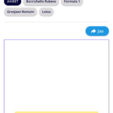
AIHEET
Barrichello Rubens
Formula 1
Grosjean Romain
Lotus
Jaa
1€ = 10€ arvosta
ilmaiskierroksia ilman
kierrätystä!
Talleta 1€
Saat heti 50 ilmaiskierrosta Tuohi 1000 -
peliin (arvo 0,20€ per kierros)!
Ei kierrätysvaatimusta!