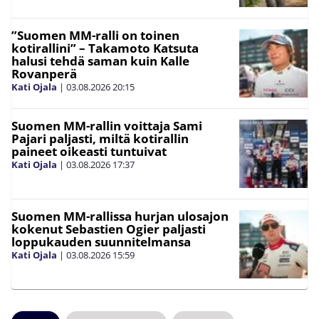
”Suomen MM-ralli on toinen
kotirallini” – Takamoto Katsuta
halusi tehdä saman kuin Kalle
Rovanperä
Kati Ojala
|
03.08.2026
20:15
Suomen MM-rallin voittaja Sami
Pajari paljasti, miltä kotirallin
paineet oikeasti tuntuivat
Kati Ojala
|
03.08.2026
17:37
Suomen MM-rallissa hurjan ulosajon
kokenut Sebastien Ogier paljasti
loppukauden suunnitelmansa
Kati Ojala
|
03.08.2026
15:59