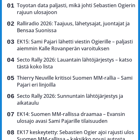
Toyotan data paljasti, mikä johti Sebastien Ogierin
rajuun ulosajoon
Ralliradio 2026: Taajuus, lähetysajat, juontajat ja
Bensaa Suonissa
EK15: Sami Pajari lähetti viestin Ogierille – paljasti
aiemmin Kalle Rovanperän varoituksen
Secto Rally 2026: Lauantain lähtöjärjestys – katso
tästä koko lista
Thierry Neuville kritisoi Suomen MM-rallia – Sami
Pajari eri linjoilla
Secto Rally 2026: Sunnuntain lähtöjärjestys ja
aikataulu
EK14: Suomen MM-rallissa draamaa – Evansin
ulosajo avasi Sami Pajarille tilaisuuden
EK17 keskeytetty: Sebastien Ogier ajoi rajusti ulos
Suomen MM-rallissa – kaksikko nousi autosta