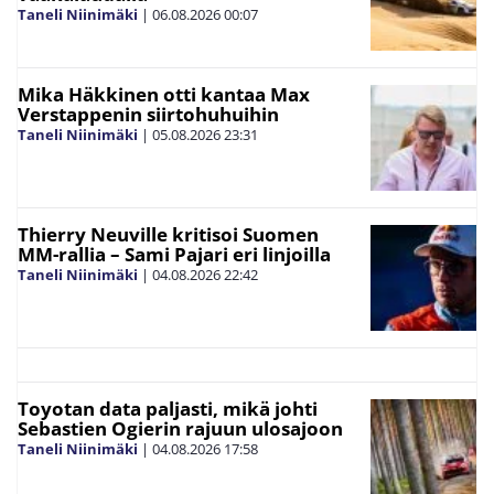
Taneli Niinimäki
|
06.08.2026
00:07
Mika Häkkinen otti kantaa Max
Verstappenin siirtohuhuihin
Taneli Niinimäki
|
05.08.2026
23:31
Thierry Neuville kritisoi Suomen
MM-rallia – Sami Pajari eri linjoilla
Taneli Niinimäki
|
04.08.2026
22:42
Toyotan data paljasti, mikä johti
Sebastien Ogierin rajuun ulosajoon
Taneli Niinimäki
|
04.08.2026
17:58