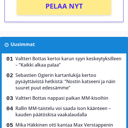
PELAA NYT
Uusimmat
Valtteri Bottas kertoi karun syyn keskeytyksilleen
– ”Kaikki alkaa palaa”
Sebastien Ogierin kartanlukija kertoo
pysäyttävistä hetkistä: ”Nostin katseeni ja näin
suuret puut edessämme”
Valtteri Bottas nappasi paikan MM-kisoihin
Rallin MM-taistelu voi saada ison käänteen –
kauden päätöskisa vaakalaudalla
Mika Häkkinen otti kantaa Max Verstappenin