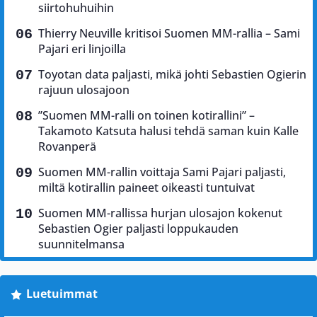
siirtohuhuihin
Thierry Neuville kritisoi Suomen MM-rallia – Sami
Pajari eri linjoilla
Toyotan data paljasti, mikä johti Sebastien Ogierin
rajuun ulosajoon
”Suomen MM-ralli on toinen kotirallini” –
Takamoto Katsuta halusi tehdä saman kuin Kalle
Rovanperä
Suomen MM-rallin voittaja Sami Pajari paljasti,
miltä kotirallin paineet oikeasti tuntuivat
Suomen MM-rallissa hurjan ulosajon kokenut
Sebastien Ogier paljasti loppukauden
suunnitelmansa
Luetuimmat