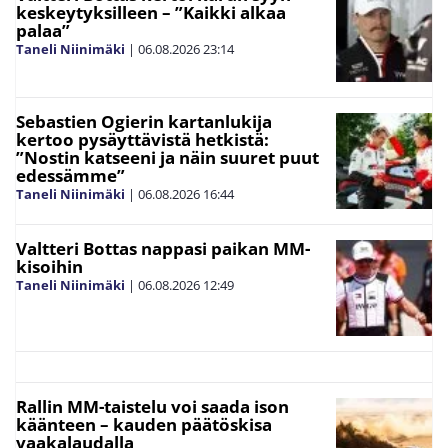
keskeytyksilleen – ”Kaikki alkaa
palaa”
Taneli Niinimäki
|
06.08.2026
23:14
Sebastien Ogierin kartanlukija
kertoo pysäyttävistä hetkistä:
”Nostin katseeni ja näin suuret puut
edessämme”
Taneli Niinimäki
|
06.08.2026
16:44
Valtteri Bottas nappasi paikan MM-
kisoihin
Taneli Niinimäki
|
06.08.2026
12:49
Rallin MM-taistelu voi saada ison
käänteen – kauden päätöskisa
vaakalaudalla