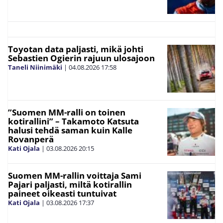
Toyotan data paljasti, mikä johti
Sebastien Ogierin rajuun ulosajoon
Taneli Niinimäki
|
04.08.2026
17:58
”Suomen MM-ralli on toinen
kotirallini” – Takamoto Katsuta
halusi tehdä saman kuin Kalle
Rovanperä
Kati Ojala
|
03.08.2026
20:15
Suomen MM-rallin voittaja Sami
Pajari paljasti, miltä kotirallin
paineet oikeasti tuntuivat
Kati Ojala
|
03.08.2026
17:37