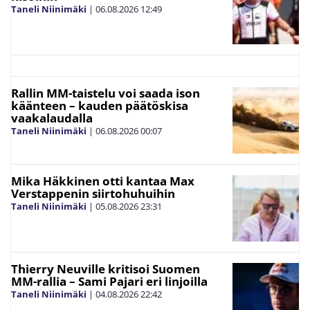
Taneli Niinimäki
|
06.08.2026
12:49
Rallin MM-taistelu voi saada ison
käänteen – kauden päätöskisa
vaakalaudalla
Taneli Niinimäki
|
06.08.2026
00:07
Mika Häkkinen otti kantaa Max
Verstappenin siirtohuhuihin
Taneli Niinimäki
|
05.08.2026
23:31
Thierry Neuville kritisoi Suomen
MM-rallia – Sami Pajari eri linjoilla
Taneli Niinimäki
|
04.08.2026
22:42