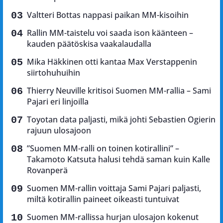
Valtteri Bottas nappasi paikan MM-kisoihin
Rallin MM-taistelu voi saada ison käänteen –
kauden päätöskisa vaakalaudalla
Mika Häkkinen otti kantaa Max Verstappenin
siirtohuhuihin
Thierry Neuville kritisoi Suomen MM-rallia – Sami
Pajari eri linjoilla
Toyotan data paljasti, mikä johti Sebastien Ogierin
rajuun ulosajoon
”Suomen MM-ralli on toinen kotirallini” –
Takamoto Katsuta halusi tehdä saman kuin Kalle
Rovanperä
Suomen MM-rallin voittaja Sami Pajari paljasti,
miltä kotirallin paineet oikeasti tuntuivat
Suomen MM-rallissa hurjan ulosajon kokenut