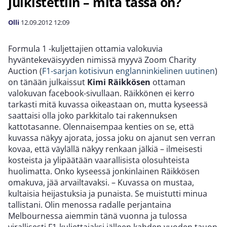
julkistettiin – mitä tässä on?
Olli
12.09.2012
12:09
Formula 1 -kuljettajien ottamia valokuvia
hyväntekeväisyyden nimissä myyvä Zoom Charity
Auction (
F1-sarjan kotisivun englanninkielinen uutinen
)
on tänään julkaissut
Kimi Räikkösen
ottaman
valokuvan facebook-sivullaan. Räikkönen ei kerro
tarkasti mitä kuvassa oikeastaan on, mutta kyseessä
saattaisi olla joko parkkitalo tai rakennuksen
kattotasanne. Olennaisempaa kenties on se, että
kuvassa näkyy ajorata, jossa joku on ajanut sen verran
kovaa, että väylällä näkyy renkaan jälkiä – ilmeisesti
kosteista ja ylipäätään vaarallisista olosuhteista
huolimatta. Onko kyseessä jonkinlainen Räikkösen
omakuva, jää arvailtavaksi. – Kuvassa on mustaa,
kultaisia heijastuksia ja punaista. Se muistutti minua
tallistani. Olin menossa radalle perjantaina
Melbournessa aiemmin tänä vuonna ja tulossa