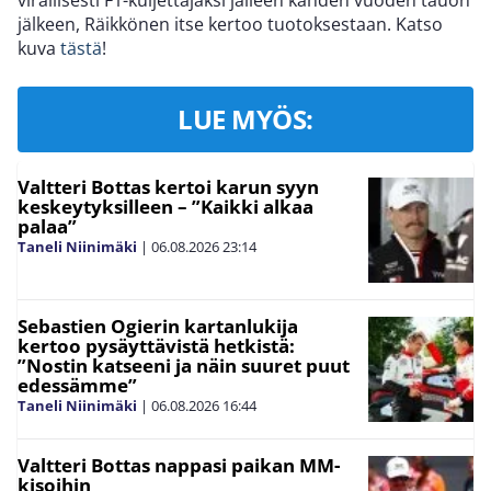
virallisesti F1-kuljettajaksi jälleen kahden vuoden tauon
jälkeen, Räikkönen itse kertoo tuotoksestaan. Katso
kuva
tästä
!
LUE MYÖS:
Valtteri Bottas kertoi karun syyn
keskeytyksilleen – ”Kaikki alkaa
palaa”
Taneli Niinimäki
|
06.08.2026
23:14
Sebastien Ogierin kartanlukija
kertoo pysäyttävistä hetkistä:
”Nostin katseeni ja näin suuret puut
edessämme”
Taneli Niinimäki
|
06.08.2026
16:44
Valtteri Bottas nappasi paikan MM-
kisoihin