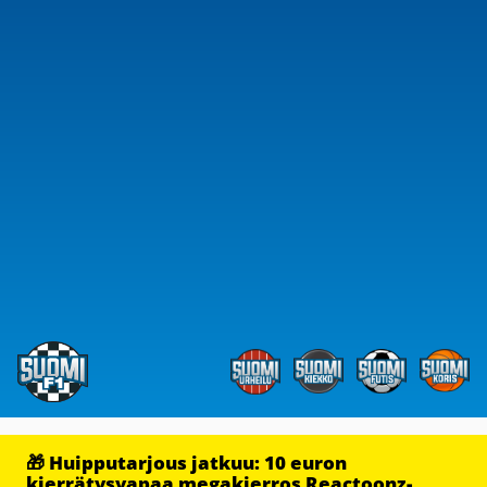
🎁 Huipputarjous jatkuu: 10 euron
kierrätysvapaa megakierros Reactoonz-