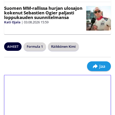
Suomen MM-rallissa hurjan ulosajon
kokenut Sebastien Ogier paljasti
loppukauden suunnitelmansa
Kati Ojala
|
03.08.2026
15:59
AIHEET
Formula 1
Räikkönen Kimi
Jaa
1€ = 10€ arvosta
ilmaiskierroksia ilman
kierrätystä!
Talleta 1€