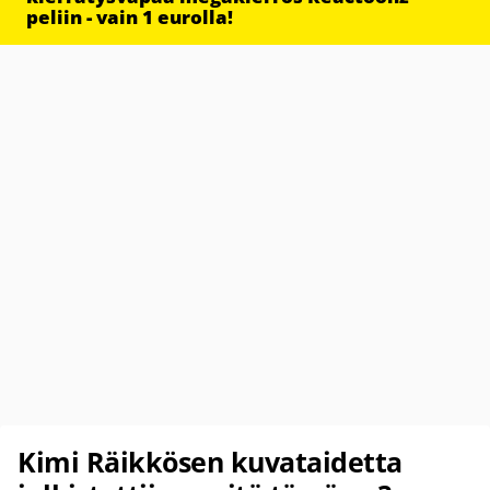
peliin - vain 1 eurolla!
Kimi Räikkösen kuvataidetta