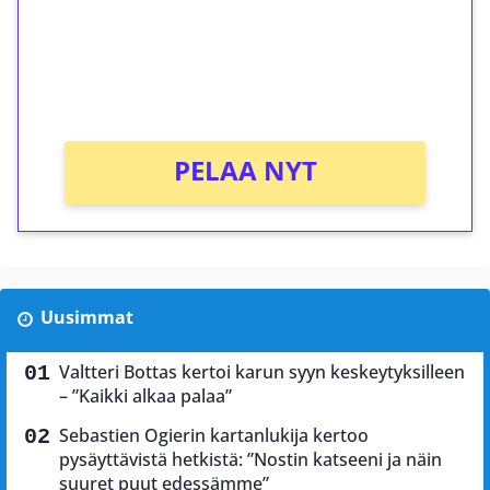
Saat heti 50 ilmaiskierrosta Tuohi 1000 -
peliin (arvo 0,20€ per kierros)!
Ei kierrätysvaatimusta!
PELAA NYT
Uusimmat
Valtteri Bottas kertoi karun syyn keskeytyksilleen
– ”Kaikki alkaa palaa”
Sebastien Ogierin kartanlukija kertoo
pysäyttävistä hetkistä: ”Nostin katseeni ja näin
suuret puut edessämme”