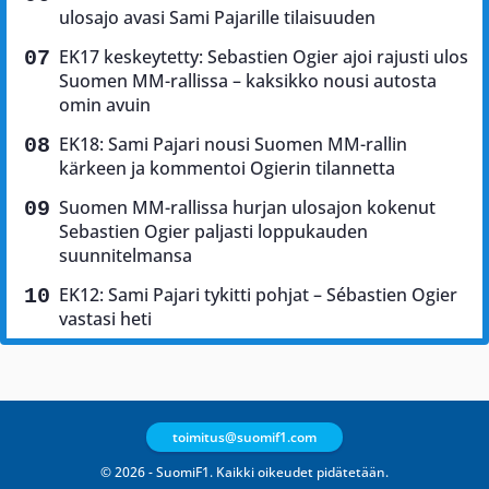
ulosajo avasi Sami Pajarille tilaisuuden
EK17 keskeytetty: Sebastien Ogier ajoi rajusti ulos
Suomen MM-rallissa – kaksikko nousi autosta
omin avuin
EK18: Sami Pajari nousi Suomen MM-rallin
kärkeen ja kommentoi Ogierin tilannetta
Suomen MM-rallissa hurjan ulosajon kokenut
Sebastien Ogier paljasti loppukauden
suunnitelmansa
EK12: Sami Pajari tykitti pohjat – Sébastien Ogier
vastasi heti
toimitus@suomif1.com
© 2026 - SuomiF1. Kaikki oikeudet pidätetään.