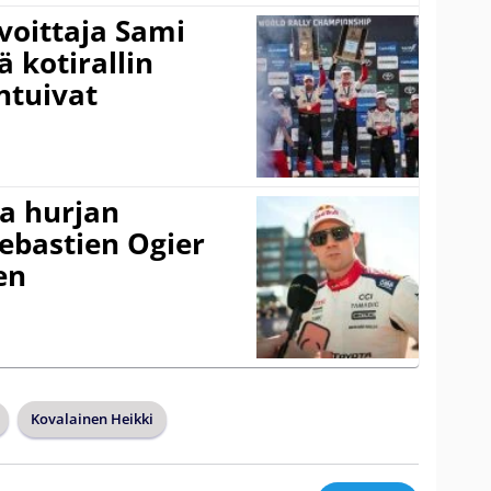
voittaja Sami
ä kotirallin
ntuivat
a hurjan
ebastien Ogier
en
Kovalainen Heikki