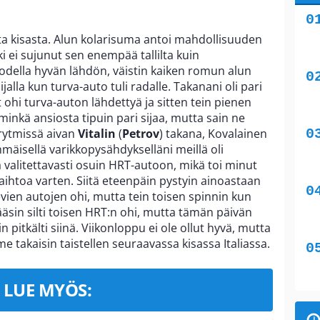
ta kisasta. Alun kolarisuma antoi mahdollisuuden
 ei sujunut sen enempää tallilta kuin
 todella hyvän lähdön, väistin kaiken romun alun
jalla kun turva-auto tuli radalle. Takanani oli pari
ohi turva-auton lähdettyä ja sitten tein pienen
minkä ansiosta tipuin pari sijaa, mutta sain ne
 rytmissä aivan
Vitalin
(
Petrov
) takana, Kovalainen
mmäisellä varikkopysähdykselläni meillä oli
 valitettavasti osuin HRT-autoon, mikä toi minut
aihtoa varten. Siitä eteenpäin pystyin ainoastaan
vien autojen ohi, mutta tein toisen spinnin kun
– Pääsin silti toisen HRT:n ohi, mutta tämän päivän
n pitkälti siinä. Viikonloppu ei ole ollut hyvä, mutta
akaisin taistellen seuraavassa kisassa Italiassa.
LUE MYÖS: