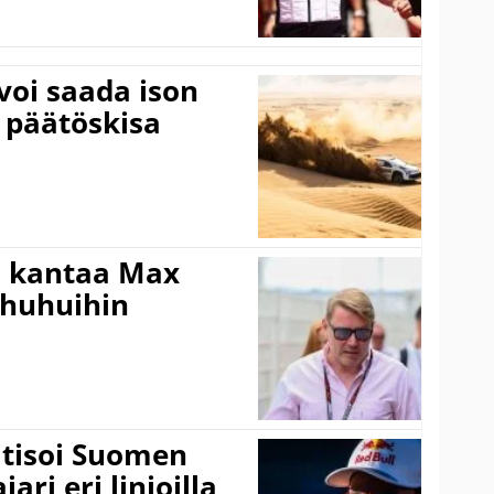
voi saada ison
 päätöskisa
i kantaa Max
ohuhuihin
itisoi Suomen
ari eri linjoilla