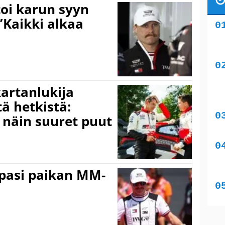
toi karun syyn
”Kaikki alkaa
kartanlukija
ä hetkistä:
a näin suuret puut
ppasi paikan MM-