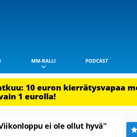
1
MM-RALLI
PODCAST
jatkuu: 10 euron kierrätysvapaa m
vain 1 eurolla!
Viikonloppu ei ole ollut hyvä"