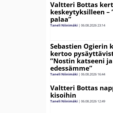
Valtteri Bottas ker
keskeytyksilleen – 
palaa”
Taneli Niinimäki
|
06.08.2026
23:14
Sebastien Ogierin 
kertoo pysäyttävist
”Nostin katseeni j
edessämme”
Taneli Niinimäki
|
06.08.2026
16:44
Valtteri Bottas na
kisoihin
Taneli Niinimäki
|
06.08.2026
12:49