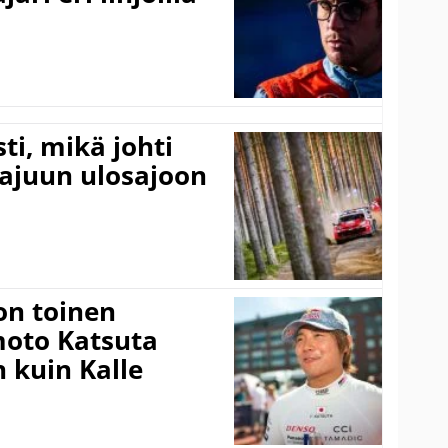
ti, mikä johti
rajuun ulosajoon
on toinen
amoto Katsuta
 kuin Kalle