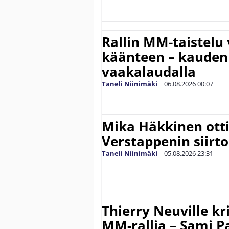
Rallin MM-taistelu 
käänteen – kauden
vaakalaudalla
Taneli Niinimäki
|
06.08.2026
00:07
Mika Häkkinen ott
Verstappenin siirt
Taneli Niinimäki
|
05.08.2026
23:31
Thierry Neuville kr
MM-rallia – Sami Paj