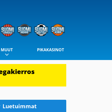
MUUT
PIKAKASINOT
egakierros
Luetuimmat