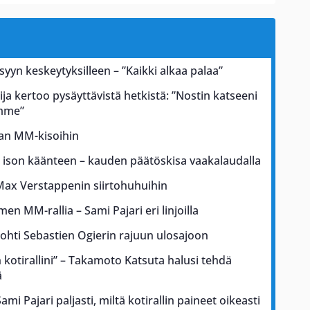
 syyn keskeytyksilleen – ”Kaikki alkaa palaa”
ja kertoo pysäyttävistä hetkistä: ”Nostin katseeni
ämme”
kan MM-kisoihin
a ison käänteen – kauden päätöskisa vaakalaudalla
Max Verstappenin siirtohuhuihin
men MM-rallia – Sami Pajari eri linjoilla
johti Sebastien Ogierin rajuun ulosajoon
kotirallini” – Takamoto Katsuta halusi tehdä
ä
i Pajari paljasti, miltä kotirallin paineet oikeasti