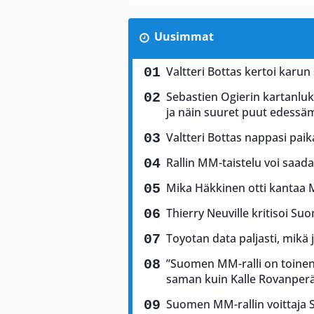
Uusimmat
Valtteri Bottas kertoi karun
Sebastien Ogierin kartanluki
ja näin suuret puut edess
Valtteri Bottas nappasi pai
Rallin MM-taistelu voi saad
Mika Häkkinen otti kantaa 
Thierry Neuville kritisoi Suo
Toyotan data paljasti, mikä 
”Suomen MM-ralli on toinen 
saman kuin Kalle Rovanper
Suomen MM-rallin voittaja Sam