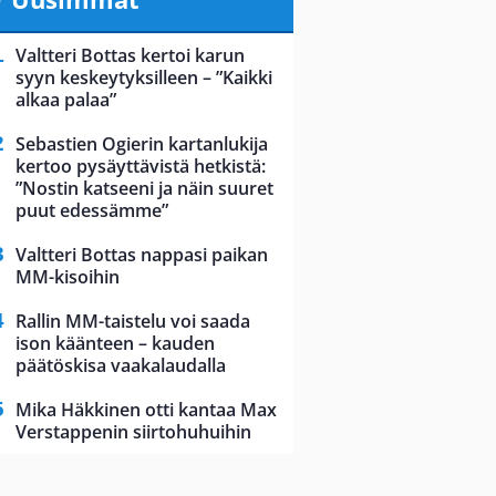
Valtteri Bottas kertoi karun
syyn keskeytyksilleen – ”Kaikki
alkaa palaa”
Sebastien Ogierin kartanlukija
kertoo pysäyttävistä hetkistä:
”Nostin katseeni ja näin suuret
puut edessämme”
Valtteri Bottas nappasi paikan
MM-kisoihin
Rallin MM-taistelu voi saada
ison käänteen – kauden
päätöskisa vaakalaudalla
Mika Häkkinen otti kantaa Max
Verstappenin siirtohuhuihin