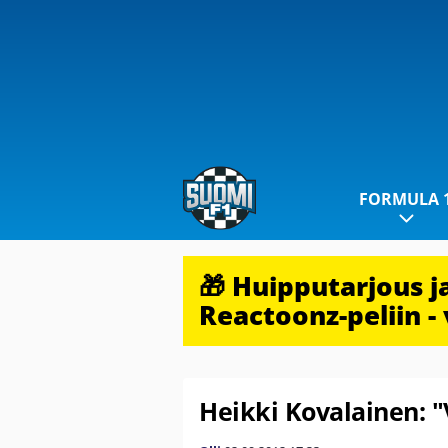
FORMULA 
🎁 Huipputarjous 
Reactoonz-peliin - 
Heikki Kovalainen: "