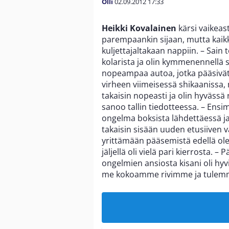
Olli
02.09.2012
17:33
Heikki Kovalainen
kärsi vaikeas
parempaankin sijaan, mutta kaikki
kuljettajaltakaan nappiin. – Sain
kolarista ja olin kymmenennellä si
nopeampaa autoa, jotka pääsivät 
virheen viimeisessä shikaanissa, 
takaisin nopeasti ja olin hyvässä
sanoo tallin tiedotteessa. – Ensi
ongelma boksista lähdettäessä ja
takaisin sisään uuden etusiiven v
yrittämään pääsemistä edellä ole
jäljellä oli vielä pari kierrosta. 
ongelmien ansiosta kisani oli hyvi
me kokoamme rivimme ja tulemme t