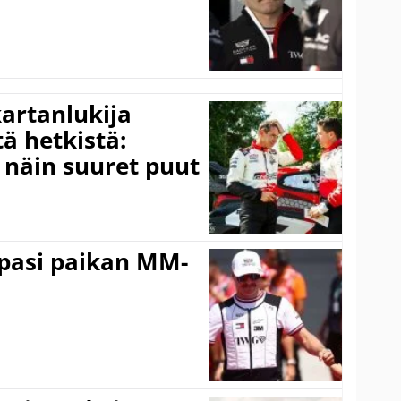
kartanlukija
ä hetkistä:
a näin suuret puut
ppasi paikan MM-