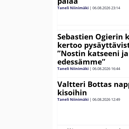
palaa”
Taneli Niinimäki
|
06.08.2026
23:14
Sebastien Ogierin 
kertoo pysäyttävist
”Nostin katseeni j
edessämme”
Taneli Niinimäki
|
06.08.2026
16:44
Valtteri Bottas na
kisoihin
Taneli Niinimäki
|
06.08.2026
12:49