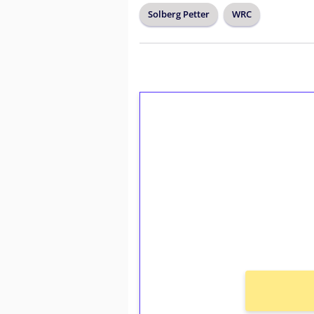
Solberg Petter
WRC
1€ = 10€ arvosta 
kierrätystä!
Talleta 1€
Saat heti 50 ilmaiskierr
kierros)!
Ei kierrätysvaatimusta!