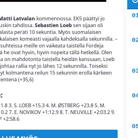
-Matti Latvalan
kommennossa. EK5 päättyi jo
uskin tahdissa.
Sebastien Loeb
sen sijaan oli
valasta peräti 10 sekuntia. Myös suomalaisen
kalaisen komeasti vajaalla kahdeksalla sekunnilla. –
losuhteissa meille on vaikeata taistella Fordeja
 he ovat hyvin, hyvin nopeita tällä hetkellä. Olen
ta on mahdotonta taistella heidän kanssaan, Loeb
ohtaa rallia nyt jo lähes 12 sekunnilla. Toiseksi
 nyt kolmantena reilun 15 sekunnin erolla kärkeen
dentenä (+35,6)
:
11.8 3. S. LOEB +15.3 4. M. ØSTBERG +23.8 5. M.
.2 7. E. NOVIKOV +1:12.9 8. T. NEUVILLE +2:03.2 9.
 +2:58.6