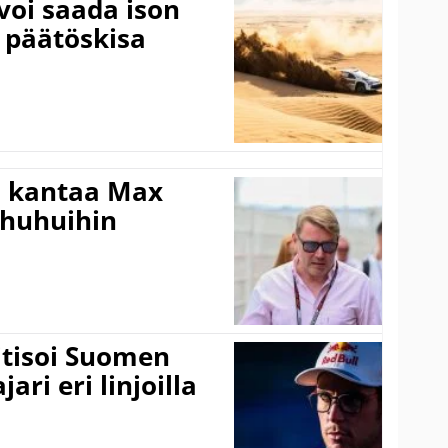
voi saada ison
 päätöskisa
i kantaa Max
ohuhuihin
itisoi Suomen
ari eri linjoilla