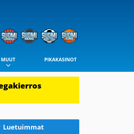
MUUT
PIKAKASINOT
egakierros
Luetuimmat