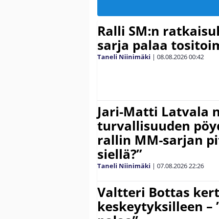
Ralli SM:n ratkaisu
sarja palaa tositoim
Taneli Niinimäki
|
08.08.2026
00:42
Jari-Matti Latvala 
turvallisuuden pöyd
rallin MM-sarjan pit
siellä?”
Taneli Niinimäki
|
07.08.2026
22:26
Valtteri Bottas ker
keskeytyksilleen – 