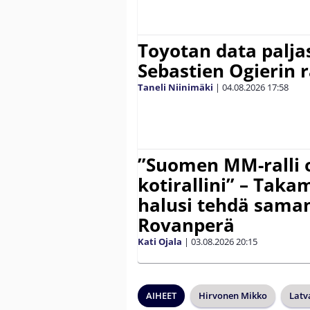
Toyotan data paljas
Sebastien Ogierin 
Taneli Niinimäki
|
04.08.2026
17:58
”Suomen MM-ralli 
kotirallini” – Tak
halusi tehdä saman
Rovanperä
Kati Ojala
|
03.08.2026
20:15
AIHEET
Hirvonen Mikko
Latv