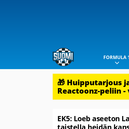
FORMULA 
🎁 Huipputarjous 
Reactoonz-peliin - 
EK5: Loeb aseeton L
taistella heidän kan