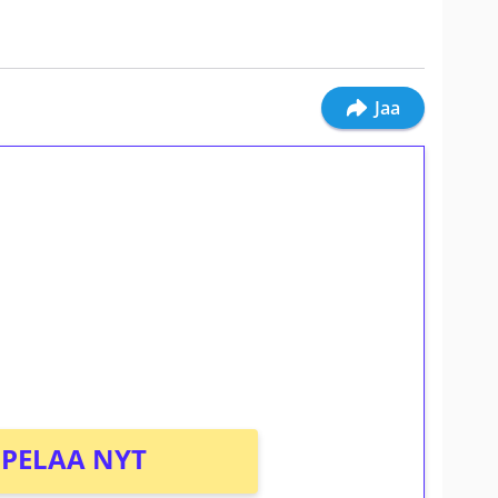
Jaa
ilmaiskierroksia ilman
osta Tuohi 1000 -peliin (arvo 0,20€ per
PELAA NYT