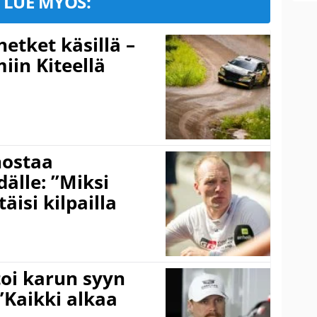
LUE MYÖS:
hetket käsillä –
iin Kiteellä
nostaa
älle: ”Miksi
äisi kilpailla
toi karun syyn
”Kaikki alkaa