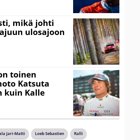
ti, mikä johti
rajuun ulosajoon
on toinen
amoto Katsuta
 kuin Kalle
ala Jari-Matti
Loeb Sebastien
Ralli