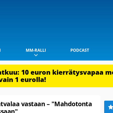
1
MM-RALLI
PODCAST
jatkuu: 10 euron kierrätysvapaa m
vain 1 eurolla!
atvalaa vastaan – "Mahdotonta
ssaan"