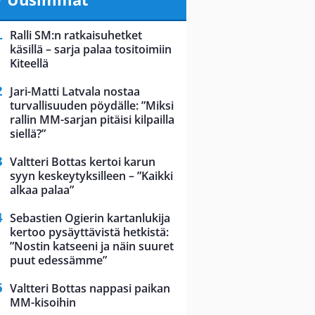
Ralli SM:n ratkaisuhetket
käsillä – sarja palaa tositoimiin
Kiteellä
Jari-Matti Latvala nostaa
turvallisuuden pöydälle: ”Miksi
rallin MM-sarjan pitäisi kilpailla
siellä?”
Valtteri Bottas kertoi karun
syyn keskeytyksilleen – ”Kaikki
alkaa palaa”
Sebastien Ogierin kartanlukija
kertoo pysäyttävistä hetkistä:
”Nostin katseeni ja näin suuret
puut edessämme”
Valtteri Bottas nappasi paikan
MM-kisoihin