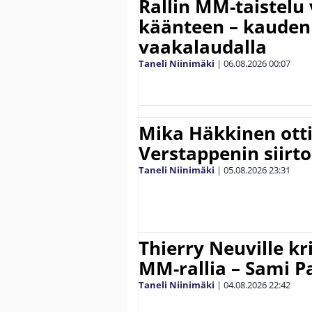
Rallin MM-taistelu 
käänteen – kauden
vaakalaudalla
Taneli Niinimäki
|
06.08.2026
00:07
Mika Häkkinen ott
Verstappenin siirt
Taneli Niinimäki
|
05.08.2026
23:31
Thierry Neuville kr
MM-rallia – Sami Paj
Taneli Niinimäki
|
04.08.2026
22:42