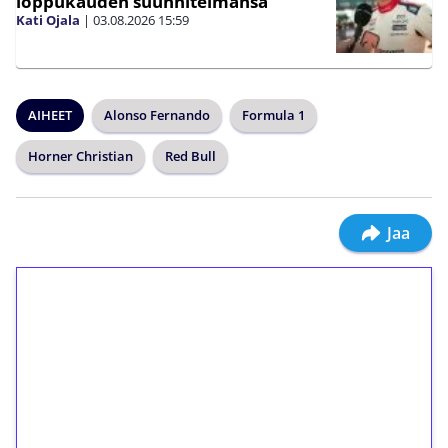
loppukauden suunnitelmansa
Kati Ojala
|
03.08.2026
15:59
AIHEET
Alonso Fernando
Formula 1
Horner Christian
Red Bull
Jaa
1€ = 10€ arvosta
ilmaiskierroksia ilman
kierrätystä!
Talleta 1€