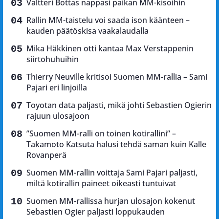
Valtteri Bottas nappasi paikan MM-kisoihin
Rallin MM-taistelu voi saada ison käänteen –
kauden päätöskisa vaakalaudalla
Mika Häkkinen otti kantaa Max Verstappenin
siirtohuhuihin
Thierry Neuville kritisoi Suomen MM-rallia – Sami
Pajari eri linjoilla
Toyotan data paljasti, mikä johti Sebastien Ogierin
rajuun ulosajoon
”Suomen MM-ralli on toinen kotirallini” –
Takamoto Katsuta halusi tehdä saman kuin Kalle
Rovanperä
Suomen MM-rallin voittaja Sami Pajari paljasti,
miltä kotirallin paineet oikeasti tuntuivat
Suomen MM-rallissa hurjan ulosajon kokenut
Sebastien Ogier paljasti loppukauden