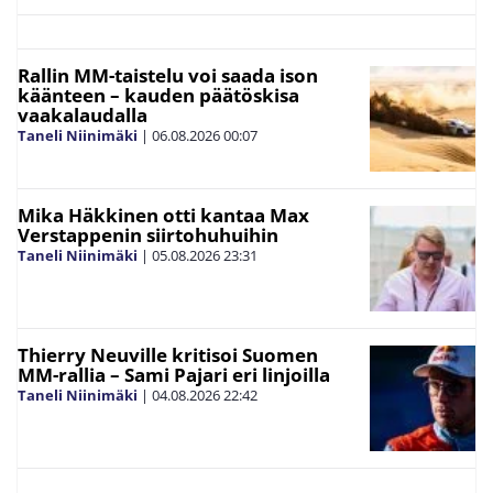
Rallin MM-taistelu voi saada ison
käänteen – kauden päätöskisa
vaakalaudalla
Taneli Niinimäki
|
06.08.2026
00:07
Mika Häkkinen otti kantaa Max
Verstappenin siirtohuhuihin
Taneli Niinimäki
|
05.08.2026
23:31
Thierry Neuville kritisoi Suomen
MM-rallia – Sami Pajari eri linjoilla
Taneli Niinimäki
|
04.08.2026
22:42