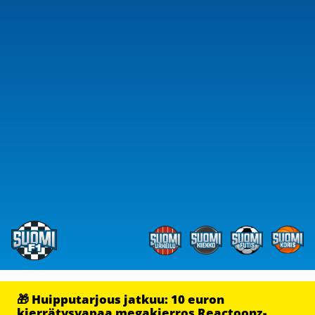
🎁 Huipputarjous jatkuu: 10 euron
kierrätysvapaa megakierros Reactoonz-