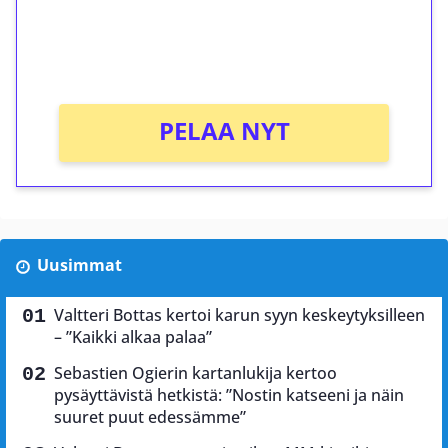
Saat heti 50 ilmaiskierrosta Tuohi 1000 -
peliin (arvo 0,20€ per kierros)!
Ei kierrätysvaatimusta!
PELAA NYT
Uusimmat
Valtteri Bottas kertoi karun syyn keskeytyksilleen
– ”Kaikki alkaa palaa”
Sebastien Ogierin kartanlukija kertoo
pysäyttävistä hetkistä: ”Nostin katseeni ja näin
suuret puut edessämme”