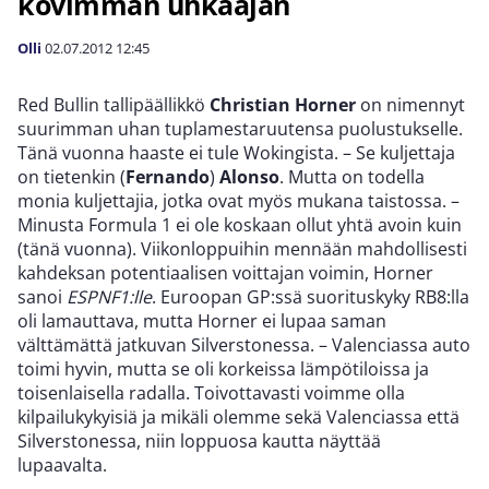
kovimman uhkaajan
Olli
02.07.2012
12:45
Red Bullin tallipäällikkö
Christian Horner
on nimennyt
suurimman uhan tuplamestaruutensa puolustukselle.
Tänä vuonna haaste ei tule Wokingista. – Se kuljettaja
on tietenkin (
Fernando
)
Alonso
. Mutta on todella
monia kuljettajia, jotka ovat myös mukana taistossa. –
Minusta Formula 1 ei ole koskaan ollut yhtä avoin kuin
(tänä vuonna). Viikonloppuihin mennään mahdollisesti
kahdeksan potentiaalisen voittajan voimin, Horner
sanoi
ESPNF1:lle
. Euroopan GP:ssä suorituskyky RB8:lla
oli lamauttava, mutta Horner ei lupaa saman
välttämättä jatkuvan Silverstonessa. – Valenciassa auto
toimi hyvin, mutta se oli korkeissa lämpötiloissa ja
toisenlaisella radalla. Toivottavasti voimme olla
kilpailukykyisiä ja mikäli olemme sekä Valenciassa että
Silverstonessa, niin loppuosa kautta näyttää
lupaavalta.