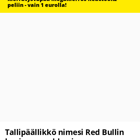
peliin - vain 1 eurolla!
Tallipäällikkö nimesi Red Bullin