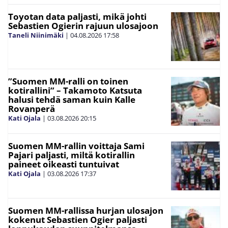
Toyotan data paljasti, mikä johti
Sebastien Ogierin rajuun ulosajoon
Taneli Niinimäki
|
04.08.2026
17:58
”Suomen MM-ralli on toinen
kotirallini” – Takamoto Katsuta
halusi tehdä saman kuin Kalle
Rovanperä
Kati Ojala
|
03.08.2026
20:15
Suomen MM-rallin voittaja Sami
Pajari paljasti, miltä kotirallin
paineet oikeasti tuntuivat
Kati Ojala
|
03.08.2026
17:37
Suomen MM-rallissa hurjan ulosajon
kokenut Sebastien Ogier paljasti