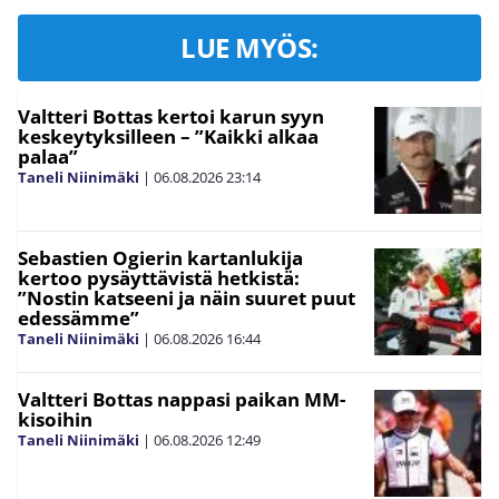
LUE MYÖS:
Valtteri Bottas kertoi karun syyn
keskeytyksilleen – ”Kaikki alkaa
palaa”
Taneli Niinimäki
|
06.08.2026
23:14
Sebastien Ogierin kartanlukija
kertoo pysäyttävistä hetkistä:
”Nostin katseeni ja näin suuret puut
edessämme”
Taneli Niinimäki
|
06.08.2026
16:44
Valtteri Bottas nappasi paikan MM-
kisoihin
Taneli Niinimäki
|
06.08.2026
12:49