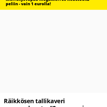
peliin - vain 1 eurolla!
Räikkösen tallikaveri