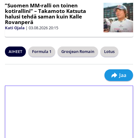
”Suomen MM-ralli on toinen
kotirallini” – Takamoto Katsuta
halusi tehdä saman kuin Kalle
Rovanperä
Kati Ojala
|
03.08.2026
20:15
AIHEET
Formula 1
Grosjean Romain
Lotus
Jaa
1€ = 10€ arvosta
ilmaiskierroksia ilman
kierrätystä!
Talleta 1€