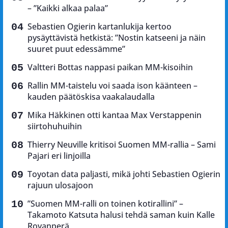
– ”Kaikki alkaa palaa”
Sebastien Ogierin kartanlukija kertoo
pysäyttävistä hetkistä: ”Nostin katseeni ja näin
suuret puut edessämme”
Valtteri Bottas nappasi paikan MM-kisoihin
Rallin MM-taistelu voi saada ison käänteen –
kauden päätöskisa vaakalaudalla
Mika Häkkinen otti kantaa Max Verstappenin
siirtohuhuihin
Thierry Neuville kritisoi Suomen MM-rallia – Sami
Pajari eri linjoilla
Toyotan data paljasti, mikä johti Sebastien Ogierin
rajuun ulosajoon
”Suomen MM-ralli on toinen kotirallini” –
Takamoto Katsuta halusi tehdä saman kuin Kalle
Rovanperä