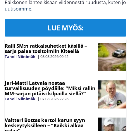
Räikkönen lähtee kisaan viidennestä ruudusta, kuten jo
uutisoimme
.
LUE MYÖS:
Ralli SM:n ratkaisuhetket käsillä –
sarja palaa tositoimiin Kiteellä
Taneli Niinimäki
|
08.08.2026
00:42
Jari-Matti Latvala nostaa
turvallisuuden pöydälle: ”Miksi rallin
MM-sarjan pitäisi kilpailla siellä?”
Taneli Niinimäki
|
07.08.2026
22:26
Valtteri Bottas kertoi karun syyn
keskeytyksilleen – ”Kaikki alkaa
palaa”