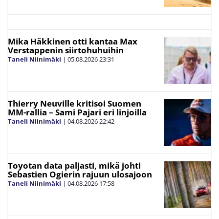
Mika Häkkinen otti kantaa Max
Verstappenin siirtohuhuihin
Taneli Niinimäki
|
05.08.2026
23:31
Thierry Neuville kritisoi Suomen
MM-rallia – Sami Pajari eri linjoilla
Taneli Niinimäki
|
04.08.2026
22:42
Toyotan data paljasti, mikä johti
Sebastien Ogierin rajuun ulosajoon
Taneli Niinimäki
|
04.08.2026
17:58