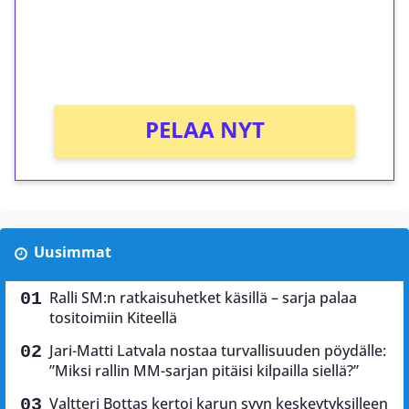
Saat heti 50 ilmaiskierrosta Tuohi 1000 -
peliin (arvo 0,20€ per kierros)!
Ei kierrätysvaatimusta!
PELAA NYT
Uusimmat
Ralli SM:n ratkaisuhetket käsillä – sarja palaa
tositoimiin Kiteellä
Jari-Matti Latvala nostaa turvallisuuden pöydälle:
”Miksi rallin MM-sarjan pitäisi kilpailla siellä?”
Valtteri Bottas kertoi karun syyn keskeytyksilleen