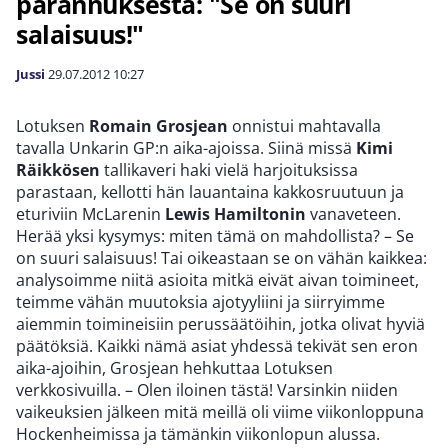
parannuksesta: "Se on suuri
salaisuus!"
Jussi
29.07.2012
10:27
Lotuksen
Romain Grosjean
onnistui mahtavalla
tavalla Unkarin GP:n aika-ajoissa. Siinä missä
Kimi
Räikkösen
tallikaveri haki vielä harjoituksissa
parastaan, kellotti hän lauantaina kakkosruutuun ja
eturiviin McLarenin
Lewis Hamiltonin
vanaveteen.
Herää yksi kysymys: miten tämä on mahdollista? – Se
on suuri salaisuus! Tai oikeastaan ​​se on vähän kaikkea:
analysoimme niitä asioita mitkä eivät aivan toimineet,
teimme vähän muutoksia ajotyyliini ja siirryimme
aiemmin toimineisiin perussäätöihin, jotka olivat hyviä
päätöksiä. Kaikki nämä asiat yhdessä tekivät sen eron
aika-ajoihin, Grosjean hehkuttaa Lotuksen
verkkosivuilla. – Olen iloinen tästä! Varsinkin niiden
vaikeuksien jälkeen mitä meillä oli viime viikonloppuna
Hockenheimissa ja tämänkin viikonlopun alussa.