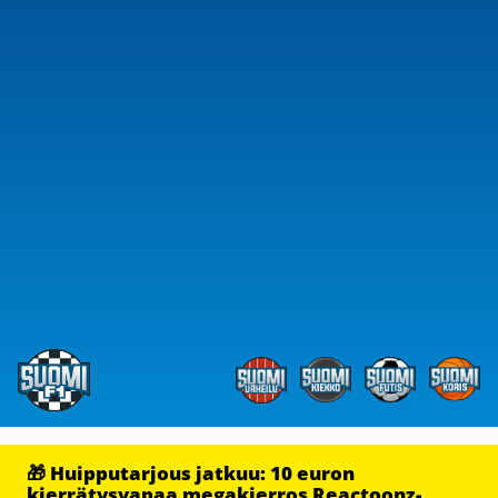
🎁 Huipputarjous jatkuu: 10 euron
kierrätysvapaa megakierros Reactoonz-