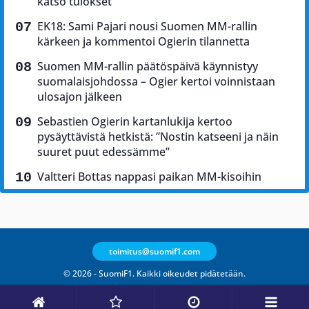
katso tulokset
EK18: Sami Pajari nousi Suomen MM-rallin
kärkeen ja kommentoi Ogierin tilannetta
Suomen MM-rallin päätöspäivä käynnistyy
suomalaisjohdossa – Ogier kertoi voinnistaan
ulosajon jälkeen
Sebastien Ogierin kartanlukija kertoo
pysäyttävistä hetkistä: ”Nostin katseeni ja näin
suuret puut edessämme”
Valtteri Bottas nappasi paikan MM-kisoihin
toimitus@suomif1.com
© 2026 - SuomiF1. Kaikki oikeudet pidätetään.