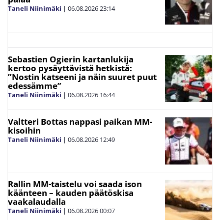
Taneli Niinimäki
|
06.08.2026
23:14
Sebastien Ogierin kartanlukija
kertoo pysäyttävistä hetkistä:
”Nostin katseeni ja näin suuret puut
edessämme”
Taneli Niinimäki
|
06.08.2026
16:44
Valtteri Bottas nappasi paikan MM-
kisoihin
Taneli Niinimäki
|
06.08.2026
12:49
Rallin MM-taistelu voi saada ison
käänteen – kauden päätöskisa
vaakalaudalla
Taneli Niinimäki
|
06.08.2026
00:07