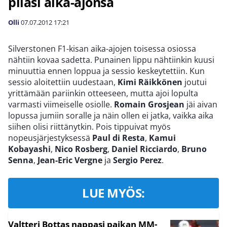
pilasi aika-ajonsa
Olli
07.07.2012
17:21
Silverstonen F1-kisan aika-ajojen toisessa osiossa
nähtiin kovaa sadetta. Punainen lippu nähtiinkin kuusi
minuuttia ennen loppua ja sessio keskeytettiin. Kun
sessio aloitettiin uudestaan,
Kimi Räikkönen
joutui
yrittämään pariinkin otteeseen, mutta ajoi lopulta
varmasti viimeiselle osiolle.
Romain Grosjean
jäi aivan
lopussa jumiin soralle ja näin ollen ei jatka, vaikka aika
siihen olisi riittänytkin. Pois tippuivat myös
nopeusjärjestyksessä
Paul di Resta
,
Kamui
Kobayashi
,
Nico Rosberg
,
Daniel Ricciardo
,
Bruno
Senna
,
Jean-Eric Vergne
ja
Sergio Perez
.
LUE MYÖS:
Valtteri Bottas nappasi paikan MM-