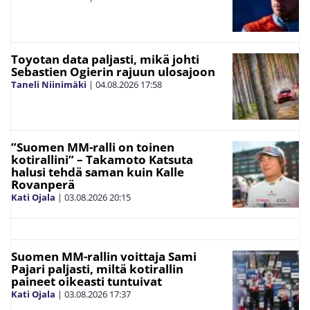
Toyotan data paljasti, mikä johti
Sebastien Ogierin rajuun ulosajoon
Taneli Niinimäki
|
04.08.2026
17:58
”Suomen MM-ralli on toinen
kotirallini” – Takamoto Katsuta
halusi tehdä saman kuin Kalle
Rovanperä
Kati Ojala
|
03.08.2026
20:15
Suomen MM-rallin voittaja Sami
Pajari paljasti, miltä kotirallin
paineet oikeasti tuntuivat
Kati Ojala
|
03.08.2026
17:37