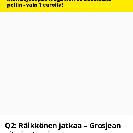
peliin - vain 1 eurolla!
Q2: Räikkönen jatkaa – Grosjean