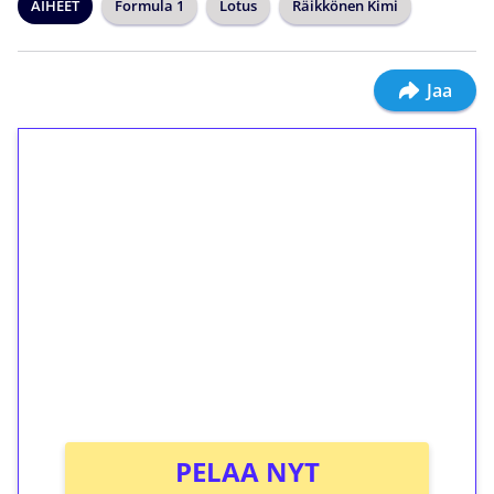
AIHEET
Formula 1
Lotus
Räikkönen Kimi
Jaa
1€ = 10€ arvosta
ilmaiskierroksia ilman
kierrätystä!
Talleta 1€
Saat heti 50 ilmaiskierrosta Tuohi 1000 -
peliin (arvo 0,20€ per kierros)!
Ei kierrätysvaatimusta!
PELAA NYT