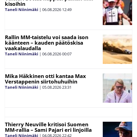
kisoihin
Taneli Niinimäki
|
06.08.2026
12:49
Rallin MM-taistelu voi saada ison
käänteen – kauden päätöskisa
vaakalaudalla
Taneli Niinimäki
|
06.08.2026
00:07
Mika Häkkinen otti kantaa Max
Verstappenin siirtohuhuihin
Taneli Niinimäki
|
05.08.2026
23:31
Thierry Neuville kritisoi Suomen
MM-rallia – Sami Pajari eri linjoilla
Taneli Niinimäki
|
04.08.2026
22:42