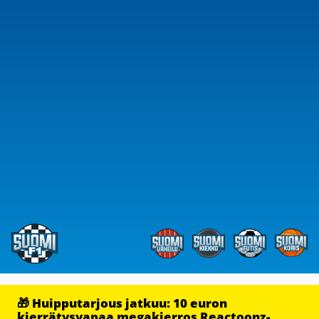
🎁 Huipputarjous jatkuu: 10 euron
kierrätysvapaa megakierros Reactoonz-