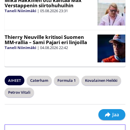
Mika Häkkinen otti kantaa Max
Verstappenin siirtohuhuihin
Taneli Niinimäki
|
05.08.2026
23:31
Thierry Neuville kritisoi Suomen
MM-rallia – Sami Pajari eri linjoilla
Taneli Niinimäki
|
04.08.2026
22:42
AIHEET
Caterham
Formula 1
Kovalainen Heikki
Petrov Vitali
Jaa