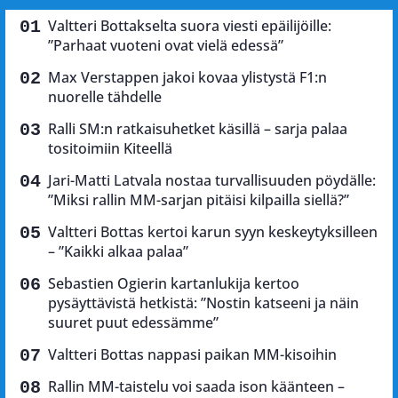
Valtteri Bottakselta suora viesti epäilijöille:
”Parhaat vuoteni ovat vielä edessä”
Max Verstappen jakoi kovaa ylistystä F1:n
nuorelle tähdelle
Ralli SM:n ratkaisuhetket käsillä – sarja palaa
tositoimiin Kiteellä
Jari-Matti Latvala nostaa turvallisuuden pöydälle:
”Miksi rallin MM-sarjan pitäisi kilpailla siellä?”
Valtteri Bottas kertoi karun syyn keskeytyksilleen
– ”Kaikki alkaa palaa”
Sebastien Ogierin kartanlukija kertoo
pysäyttävistä hetkistä: ”Nostin katseeni ja näin
suuret puut edessämme”
Valtteri Bottas nappasi paikan MM-kisoihin
Rallin MM-taistelu voi saada ison käänteen –