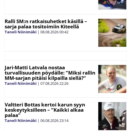
Ralli SM:n ratkaisuhetket käsillä –
sarja palaa tositoimiin Kiteellä
Taneli Niinimäki
|
08.08.2026
00:42
Jari-Matti Latvala nostaa
turvallisuuden pöydälle: ”Miksi rallin
MM-sarjan pitäisi kilpailla siellä?”
Taneli Niinimäki
|
07.08.2026
22:26
Valtteri Bottas kertoi karun syyn
keskeytyksilleen – ”Kaikki alkaa
palaa”
Taneli Niinimäki
|
06.08.2026
23:14