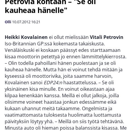
Petrovia kohtaan – "Se oli
kauheaa hänelle"
Olli
10.07.2012
16:21
Heikki Kovalainen
ei ollut mielissään
Vitali Petrovin
Iso-Britannian GP:ssä kokemasta takaiskusta.
Venäläiskuski ei koskaan päässyt edes starttaamaan
kisaa moottorin petettyä jo ennen lämmittelykierrosta.
– Olin todella pahoillani hänen puolestaan ja se oli
kauheaa hänelle. Mutta hän ei voinut tehdä mitään ja
kyseessä oli moottorivika, joita saamme harvoin,
Kovalainen sanoi
EDP24:n
haastattelussa. – Se oli
yksinäinen kisa minulle. En voinut oikeastaan ajaa
kilpaa kenenkään kanssa. Meillä ei ollut jalkoja, joilla
olisimme voineet haastaa jonkun edessämme eikä
kukaan uhannut meitä takaamme. Ongelmista ja
vaatimattomasta tuloksesta huolimatta luottamusta
päivityksiin löytyy yhä. – Meillä on siis työtä tehtävänä.
Minusta auto oli hieman poissa balanssista kisassa. Me