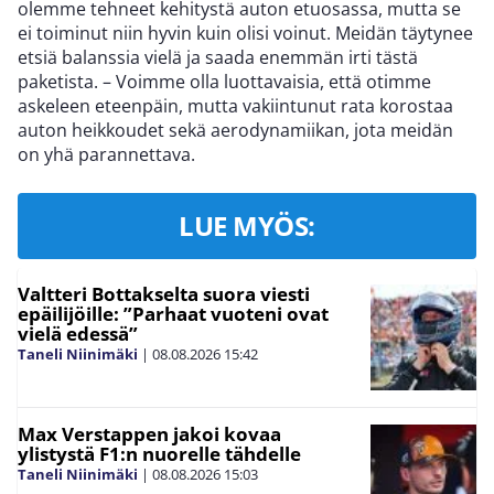
olemme tehneet kehitystä auton etuosassa, mutta se
ei toiminut niin hyvin kuin olisi voinut. Meidän täytynee
etsiä balanssia vielä ja saada enemmän irti tästä
paketista. – Voimme olla luottavaisia, että otimme
askeleen eteenpäin, mutta vakiintunut rata korostaa
auton heikkoudet sekä aerodynamiikan, jota meidän
on yhä parannettava.
LUE MYÖS:
Valtteri Bottakselta suora viesti
epäilijöille: ”Parhaat vuoteni ovat
vielä edessä”
Taneli Niinimäki
|
08.08.2026
15:42
Max Verstappen jakoi kovaa
ylistystä F1:n nuorelle tähdelle
Taneli Niinimäki
|
08.08.2026
15:03