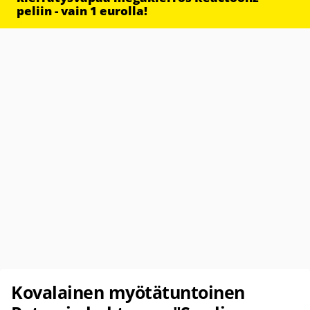
peliin - vain 1 eurolla!
Kovalainen myötätuntoinen