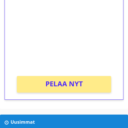
1€ = 10€ arvosta
ilmaiskierroksia ilman
kierrätystä!
Talleta 1€
Saat heti 50 ilmaiskierrosta Tuohi 1000 -
peliin (arvo 0,20€ per kierros)!
Ei kierrätysvaatimusta!
PELAA NYT
Uusimmat