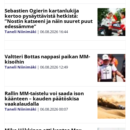
Sebastien Ogierin kartanlukija
kertoo pysäyttävistä hetkistä:
”Nostin katseeni ja näin suuret puut
edessämme”
Taneli Niinimäki
|
06.08.2026
16:44
Valtteri Bottas nappasi paikan MM-
kisoihin
Taneli Niinimäki
|
06.08.2026
12:49
Rallin MM-taistelu voi saada ison
käänteen – kauden päätöskisa
vaakalaudalla
Taneli Niinimäki
|
06.08.2026
00:07