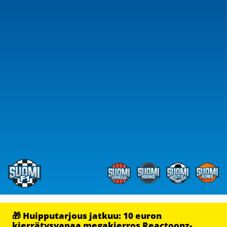
🎁 Huipputarjous jatkuu: 10 euron
kierrätysvapaa megakierros Reactoonz-